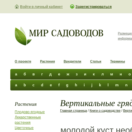
Войти в личный кабинет
Зарегистрироваться
Размеще
информа
О проекте
Растения
Вредители
Статьи
Термины
а
б
в
г
д
е
ж
з
и
к
л
м
н
о
a
b
c
d
e
f
g
h
i
j
k
l
m
n
Вертикальные гряд
Растения
Главная страница
/
Книги о садоводстве
/
Верти
Плодово-ягодные
Лекарственные
растения
молодой куст не
Цветочные