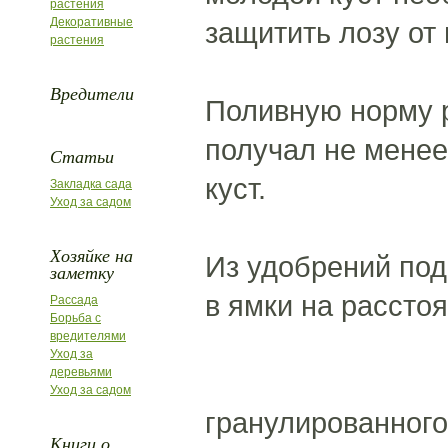
растения
Декоративные
защитить лозу от
растения
Вредители
Поливную норму р
получал не менее
Статьи
куст.
Закладка сада
Уход за садом
Хозяйке на
Из удобрений под
заметку
в ямки на расстоя
Рассада
Борьба с
вредителями
Уход за
деревьями
Уход за садом
гранулированного
Книги о