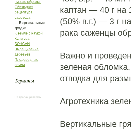
вместо обрезки
Обиходная
каптан — 40 г на 
рецептура
садовода
(50% в.г.) — 3 г 
— Вертикальные
грядки
рака саженцы обр
К земле с наукой
Культура
БОНСАИ
Выращивание
Важно и проведен
деревьев
Плодородные
зеленая обломка,
земли
отводка для разм
Термины
На правах рекламы:
Агротехника зеле
Вертикальные гря