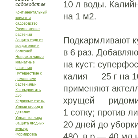
10 л воды. Калий
садоводстве
Континентальный
на 1 м2.
климат и
садоводство
Размножение
растений
Подкармливают ку
Защита сада от
вредителей и
в 6 раз. Добавля
болезней
Неприхотливые
на куст: суперфо
комнатные
растения
Путешествие с
калия — 25 г на 
домашними
растениями
применяют актелли
Как вырастить
дуб
хрущей — ридомил
Кедровые сосны
Умный огород в
1 сотку; против ли
деталях
Умная теплица
20 дней до уборк
Защита ягодных
культур
480, в.р.— 40 мл 
Формировка