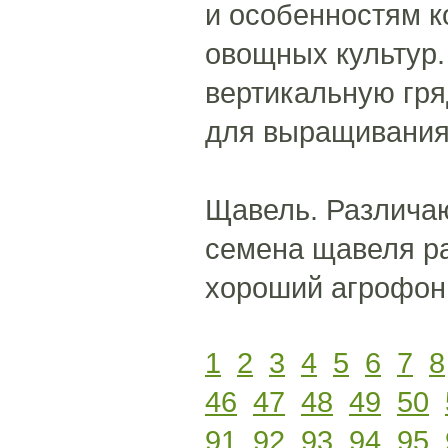
и особенностям 
овощных культур.
вертикальную гря
для выращивания 
Щавель. Различа
семена щавеля ра
хороший агрофон 
1
2
3
4
5
6
7
8
46
47
48
49
50
91
92
93
94
95