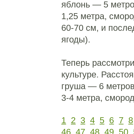
яблонь — 5 метро
1,25 метра, смор
60-70 см, и посл
ягоды).
Теперь рассмотр
культуре. Рассто
груша — 6 метров
3-4 метра, сморо
1
2
3
4
5
6
7
8
46
47
48
49
50