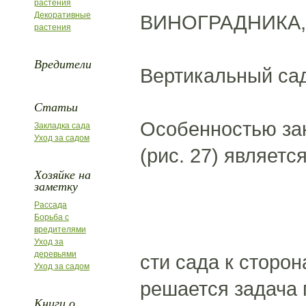
растения
Декоративные
ВИНОГРАДНИКА,
растения
Вредители
Вертикальный са
Статьи
Особенностью зак
Закладка сада
Уход за садом
(рис. 27) являет
Хозяйке на
заметку
Рассада
Борьба с
вредителями
Уход за
деревьями
сти сада к сторо
Уход за садом
решается задача 
Книги о