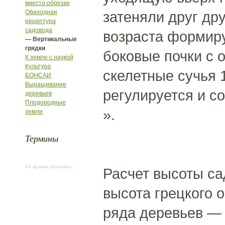
вместо обрезки
Обиходная
затеняли друг дру
рецептура
садовода
возраста формиру
— Вертикальные
грядки
боковые почки с 
К земле с наукой
Культура
скелетные сучья 1
БОНСАИ
Выращивание
регулируется и с
деревьев
Плодородные
».
земли
Термины
На правах рекламы:
Расчет высоты са
высота грецкого 
ряда деревьев — 