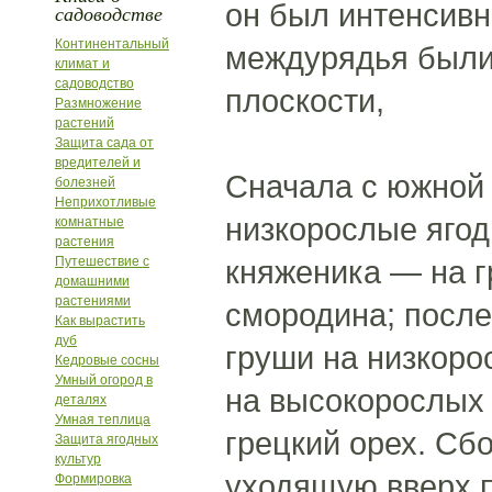
он был интенсивн
садоводстве
Континентальный
междурядья были 
климат и
садоводство
плоскости,
Размножение
растений
Защита сада от
вредителей и
Сначала с южной 
болезней
Неприхотливые
низкорослые ягод
комнатные
растения
Путешествие с
княженика — на г
домашними
растениями
смородина; после
Как вырастить
дуб
груши на низкоро
Кедровые сосны
Умный огород в
на высокорослых
деталях
Умная теплица
грецкий орех. Сбо
Защита ягодных
культур
уходящую вверх п
Формировка