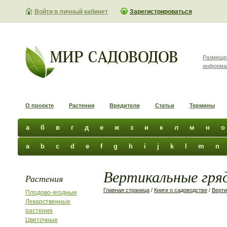
Войти в личный кабинет
Зарегистрироваться
Размеще
информа
О проекте
Растения
Вредители
Статьи
Термины
а
б
в
г
д
е
ж
з
и
к
л
м
н
о
a
b
c
d
e
f
g
h
i
j
k
l
m
n
Вертикальные гряд
Растения
Главная страница
/
Книги о садоводстве
/
Верти
Плодово-ягодные
Лекарственные
растения
Цветочные