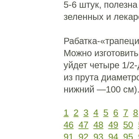
5-6 штук, полезн
зеленных и лекар
Рабатка-«трапец
Можно изготовить
уйдет четыре 1/2
из прута диаметр
нижний —100 см).
1
2
3
4
5
6
7
8
46
47
48
49
50
91
92
93
94
95