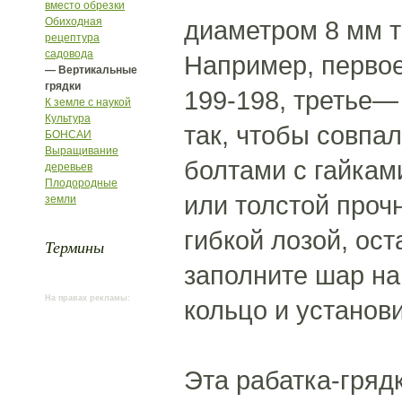
вместо обрезки
Обиходная
диаметром 8 мм т
рецептура
садовода
Например, первое
— Вертикальные
грядки
199-198, третье—
К земле с наукой
Культура
так, чтобы совпал
БОНСАИ
Выращивание
болтами с гайкам
деревьев
Плодородные
или толстой проч
земли
гибкой лозой, ос
Термины
заполните шар на
На правах рекламы:
кольцо и установи
Эта рабатка-гряд