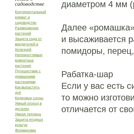
диаметром 4 мм (р
садоводстве
Континентальный
климат и
садоводство
Далее «ромашка» 
Размножение
растений
и высаживается 
Защита сада от
вредителей и
помидоры, перец,
болезней
Неприхотливые
комнатные
растения
Путешествие с
Рабатка-шар
домашними
растениями
Если у вас есть 
Как вырастить
дуб
то можно изготови
Кедровые сосны
Умный огород в
отличается от сво
деталях
Умная теплица
Защита ягодных
культур
Формировка