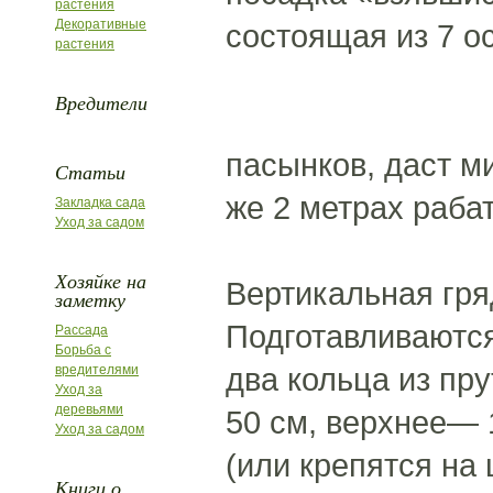
растения
Декоративные
состоящая из 7 о
растения
Вредители
пасынков, даст м
Статьи
же 2 метрах раба
Закладка сада
Уход за садом
Хозяйке на
Вертикальная гр
заметку
Подготавливаются
Рассада
Борьба с
два кольца из пр
вредителями
Уход за
деревьями
50 см, верхнее— 
Уход за садом
(или крепятся на 
Книги о