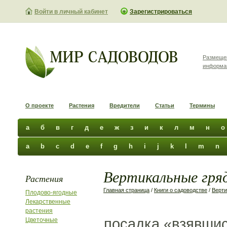
Войти в личный кабинет
Зарегистрироваться
Размеще
информа
О проекте
Растения
Вредители
Статьи
Термины
а
б
в
г
д
е
ж
з
и
к
л
м
н
о
a
b
c
d
e
f
g
h
i
j
k
l
m
n
Вертикальные гряд
Растения
Главная страница
/
Книги о садоводстве
/
Верти
Плодово-ягодные
Лекарственные
растения
посадка «взявшис
Цветочные