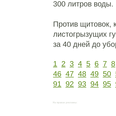
300 литров воды.
Против щитовок, 
листогрызущих гу
за 40 дней до уб
1
2
3
4
5
6
7
8
46
47
48
49
50
91
92
93
94
95
На правах рекламы: