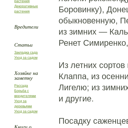
растения
Декоративные
Боровинку), Доне
растения
обыкновенную, П
Вредители
из зимних — Каль
Ренет Симиренко,
Статьи
Закладка сада
Уход за садом
Из летних сортов
Хозяйке на
Клаппа, из осенн
заметку
Лигелю; из зимн
Рассада
Борьба с
и другие.
вредителями
Уход за
деревьями
Уход за садом
Посадку саженце
Книги о