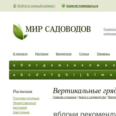
Войти в личный кабинет
Зарегистрироваться
Размеще
информа
О проекте
Растения
Вредители
Статьи
Термины
а
б
в
г
д
е
ж
з
и
к
л
м
н
о
a
b
c
d
e
f
g
h
i
j
k
l
m
n
Вертикальные гряд
Растения
Главная страница
/
Книги о садоводстве
/
Верти
Плодово-ягодные
Лекарственные
растения
яблони рекоменду
Цветочные