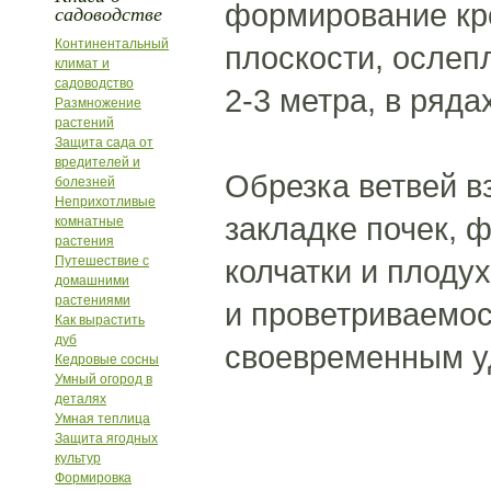
формирование кро
садоводстве
Континентальный
плоскости, ослеп
климат и
садоводство
2-3 метра, в ряда
Размножение
растений
Защита сада от
вредителей и
Обрезка ветвей в
болезней
Неприхотливые
закладке почек, 
комнатные
растения
Путешествие с
колчатки и плоду
домашними
растениями
и проветриваемос
Как вырастить
дуб
своевременным у
Кедровые сосны
Умный огород в
деталях
Умная теплица
Защита ягодных
культур
Формировка