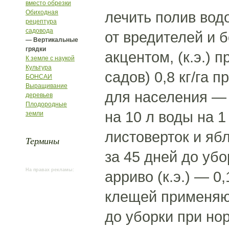
вместо обрезки
Обиходная
лечить полив вод
рецептура
садовода
от вредителей и 
— Вертикальные
грядки
акцентом, (к.э.)
К земле с наукой
Культура
садов) 0,8 кг/га 
БОНСАИ
Выращивание
для населения — а
деревьев
Плодородные
на 10 л воды на 1
земли
листоверток и яб
Термины
за 45 дней до убо
На правах рекламы:
арриво (к.э.) — 0,
клещей применяют
до уборки при нор