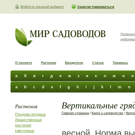
Войти в личный кабинет
Зарегистрироваться
Размеще
информа
О проекте
Растения
Вредители
Статьи
Термины
а
б
в
г
д
е
ж
з
и
к
л
м
н
о
a
b
c
d
e
f
g
h
i
j
k
l
m
n
Вертикальные гряд
Растения
Главная страница
/
Книги о садоводстве
/
Верти
Плодово-ягодные
Лекарственные
растения
весной. Норма вы
Цветочные