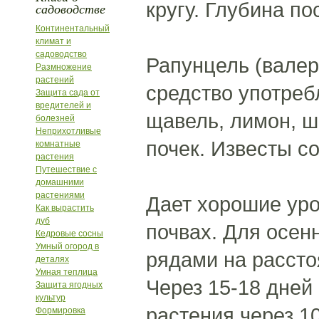
кругу. Глубина по
садоводстве
Континентальный
климат и
садоводство
Рапунцель (валер
Размножение
растений
средство употреб
Защита сада от
вредителей и
щавель, лимон, ш
болезней
Неприхотливые
почек. Известы с
комнатные
растения
Путешествие с
домашними
растениями
Дает хорошие уро
Как вырастить
дуб
почвах. Для осенн
Кедровые сосны
Умный огород в
рядами на рассто
деталях
Умная теплица
Через 15-18 дней
Защита ягодных
культур
растения через 10
Формировка