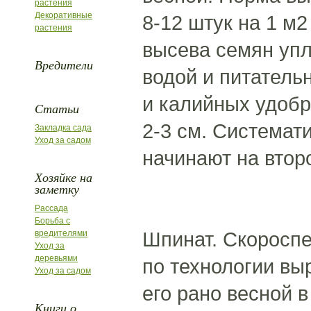
растения
Декоративные
8-12 штук на 1 м2
растения
высева семян упл
Вредители
водой и питательн
и калийных удобр
Статьи
2-3 см. Системат
Закладка сада
Уход за садом
начинают на втор
Хозяйке на
заметку
Рассада
Борьба с
Шпинат. Скороспе
вредителями
Уход за
деревьями
по технологии вы
Уход за садом
его рано весной в
Книги о