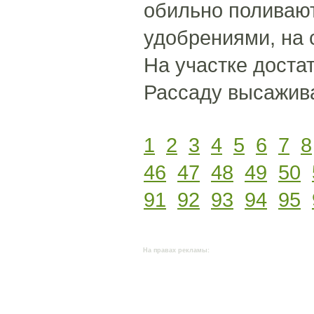
обильно поливаю
удобрениями, на 
На участке доста
Рассаду высажива
1
2
3
4
5
6
7
8
46
47
48
49
50
91
92
93
94
95
На правах рекламы: