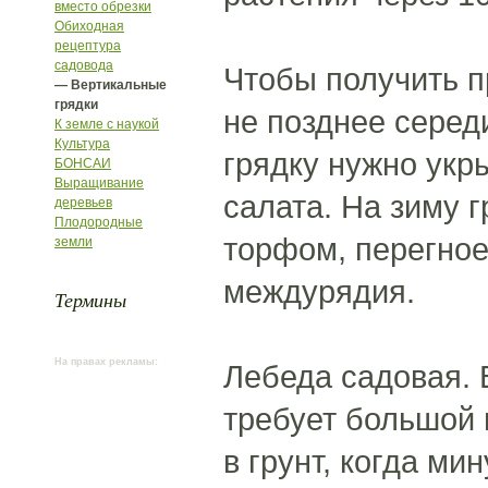
вместо обрезки
Обиходная
рецептура
садовода
Чтобы получить п
— Вертикальные
грядки
не позднее серед
К земле с наукой
Культура
грядку нужно укр
БОНСАИ
Выращивание
салата. На зиму 
деревьев
Плодородные
торфом, перегное
земли
междурядия.
Термины
На правах рекламы:
Лебеда садовая. 
требует большой 
в грунт, когда ми