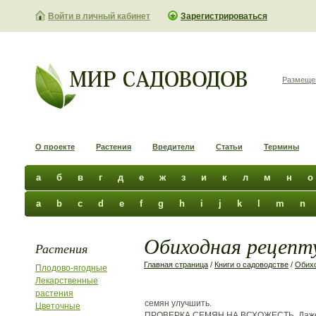
Войти в личный кабинет
Зарегистрироваться
Размеще
О проекте
Растения
Вредители
Статьи
Термины
а
б
в
г
д
е
ж
з
и
к
л
м
н
о
a
b
c
d
e
f
g
h
i
j
k
l
m
n
Обиходная рецепту
Растения
Главная страница
/
Книги о садоводстве
/
Обихо
Плодово-ягодные
Лекарственные
растения
семян улучшить.
Цветочные
ПРОВЕРКА СЕМЯН НА ВСХОЖЕСТЬ. Даже 