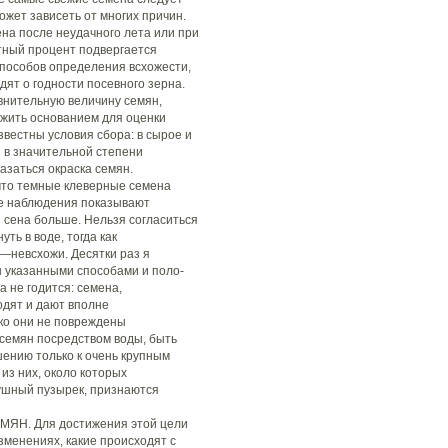
ожет зависеть от многих причин.
на после неудачного лета или при
тный процент подвергается
пособов определения всхожести,
дят о годности посевного зерна.
внительную величину семян,
лужить основанием для оценки
звестны условия сбора: в сырое и
 в значительной степени
азаться окраска семян.
что темные клеверные семена
ые наблюдения показывают
 сена больше. Нельзя согласиться
ть в воде, тогда как
—невсхожи. Десятки раз я
 указанными способами и поло-
а не годится: семена,
одят и дают вполне
ко они не повреждены
семян посредством воды, быть
ению только к очень крупным
из них, около которых
ушный пузырек, признаются
Н. Для достижения этой цели
менениях, какие происходят с