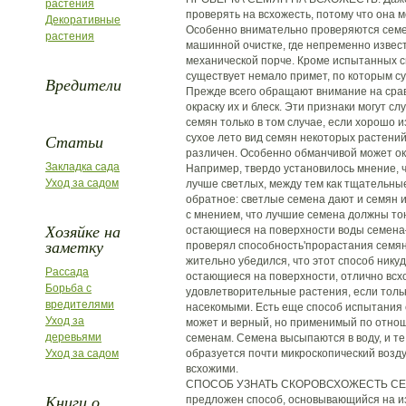
растения
проверять на всхожесть, потому что она м
Декоративные
Особенно внимательно проверяются семе
растения
машинной очистке, где непременно извес
механической порче. Кроме испытанных с
существует немало примет, по которым су
Вредители
Прежде всего обращают внимание на сра
окраску их и блеск. Эти признаки могут с
семян только в том случае, если хорошо и
Статьи
сухое лето вид семян некоторых растений
различен. Особенно обманчивой может ок
Закладка сада
Например, твердо установилось мнение, 
Уход за садом
лучше светлых, между тем как тщательн
обратное: светлые семена дают и семян и
с мнением, что лучшие семена должны тону
Хозяйке на
остающиеся на поверхности воды семена
заметку
проверял способность'прорастания семян
жительно убедился, что этот способ никуд
Рассада
остающиеся на поверхности, отлично всх
Борьба с
удовлетворительные растения, если толь
вредителями
насекомыми. Есть еще способ испытания 
Уход за
может и верный, но применимый по отнош
деревьями
семенам. Семена высыпаются в воду, и те 
Уход за садом
образуется почти микроскопический возд
всхожими.
СПОСОБ УЗНАТЬ СКОРОВСХОЖЕСТЬ СЕМЯ
Книги о
предложен способ, основывающийся на из