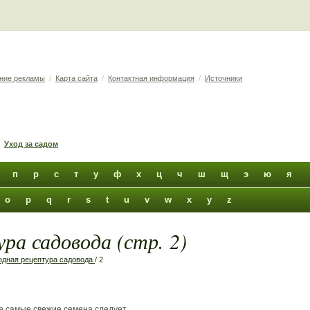
ние рекламы
/
Карта сайта
/
Контактная информация
/
Источники
Уход за садом
п
р
с
т
у
ф
х
ц
ч
ш
щ
э
ю
я
o
p
q
r
s
t
u
v
w
x
y
z
ра садовода (стр. 2)
дная рецептура садовода
/ 2
самые свежие семена следует