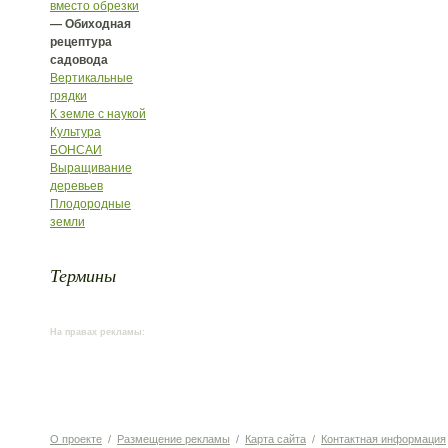
вместо обрезки
— Обиходная
рецептура
садовода
Вертикальные
грядки
К земле с наукой
Культура
БОНСАИ
Выращивание
деревьев
Плодородные
земли
Термины
На правах рекламы:
О проекте
/
Размещение рекламы
/
Карта сайта
/
Контактная информация