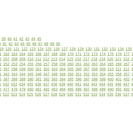
39
40
41
42
43
44
45
0
81
82
83
84
85
86
87
88
89
90
19
120
121
122
123
124
125
126
127
128
129
130
131
132
133
134
135
1
162
163
164
165
166
167
168
169
170
171
172
173
174
175
176
177
6
207
208
209
210
211
212
213
214
215
216
217
218
219
220
221
222
1
252
253
254
255
256
257
258
259
260
261
262
263
264
265
266
267
6
297
298
299
300
301
302
303
304
305
306
307
308
309
310
311
312
1
342
343
344
345
346
347
348
349
350
351
352
353
354
355
356
357
6
387
388
389
390
391
392
393
394
395
396
397
398
399
400
401
402
1
432
433
434
435
436
437
438
439
440
441
442
443
444
445
446
447
6
477
478
479
480
481
482
483
484
485
486
487
488
489
490
491
492
1
522
523
524
525
526
527
528
529
530
531
532
533
534
535
536
537