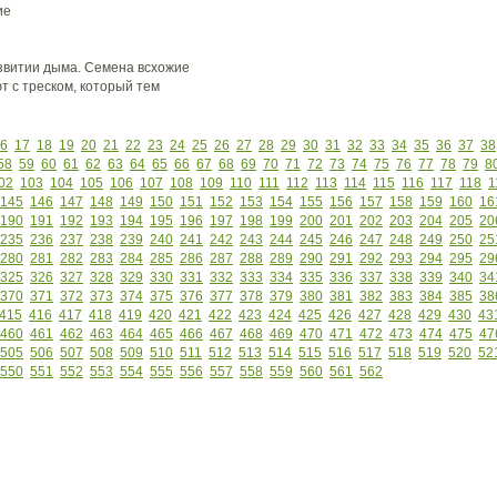
ие
звитии дыма. Семена всхожие
т с треском, который тем
6
17
18
19
20
21
22
23
24
25
26
27
28
29
30
31
32
33
34
35
36
37
38
58
59
60
61
62
63
64
65
66
67
68
69
70
71
72
73
74
75
76
77
78
79
8
02
103
104
105
106
107
108
109
110
111
112
113
114
115
116
117
118
1
145
146
147
148
149
150
151
152
153
154
155
156
157
158
159
160
16
190
191
192
193
194
195
196
197
198
199
200
201
202
203
204
205
20
235
236
237
238
239
240
241
242
243
244
245
246
247
248
249
250
25
280
281
282
283
284
285
286
287
288
289
290
291
292
293
294
295
29
325
326
327
328
329
330
331
332
333
334
335
336
337
338
339
340
34
370
371
372
373
374
375
376
377
378
379
380
381
382
383
384
385
38
415
416
417
418
419
420
421
422
423
424
425
426
427
428
429
430
43
460
461
462
463
464
465
466
467
468
469
470
471
472
473
474
475
47
505
506
507
508
509
510
511
512
513
514
515
516
517
518
519
520
52
550
551
552
553
554
555
556
557
558
559
560
561
562