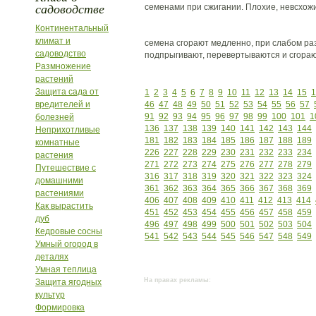
садоводстве
семенами при сжигании. Плохие, невсхож
Континентальный
климат и
семена сгорают медленно, при слабом ра
садоводство
подпрыгивают, перевертываются и сгораю
Размножение
растений
Защита сада от
1
2
3
4
5
6
7
8
9
10
11
12
13
14
15
1
вредителей и
46
47
48
49
50
51
52
53
54
55
56
57
91
92
93
94
95
96
97
98
99
100
101
1
болезней
136
137
138
139
140
141
142
143
144
Неприхотливые
181
182
183
184
185
186
187
188
189
комнатные
226
227
228
229
230
231
232
233
234
растения
271
272
273
274
275
276
277
278
279
Путешествие с
316
317
318
319
320
321
322
323
324
домашними
361
362
363
364
365
366
367
368
369
растениями
406
407
408
409
410
411
412
413
414
Как вырастить
451
452
453
454
455
456
457
458
459
дуб
496
497
498
499
500
501
502
503
504
Кедровые сосны
541
542
543
544
545
546
547
548
549
Умный огород в
деталях
Умная теплица
На правах рекламы:
Защита ягодных
культур
Формировка