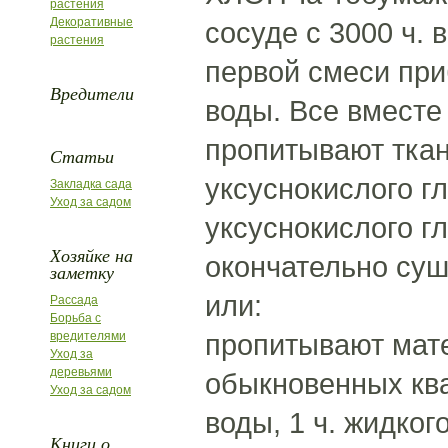
растения
Декоративные
сосуде с 3000 ч. 
растения
первой смеси при
Вредители
воды. Все вместе
пропитывают ткан
Статьи
уксуснокислого г
Закладка сада
Уход за садом
уксуснокислого г
Хозяйке на
окончательно суш
заметку
или:
Рассада
Борьба с
пропитывают мате
вредителями
Уход за
деревьями
обыкновенных ква
Уход за садом
воды, 1 ч. жидкого
Книги о