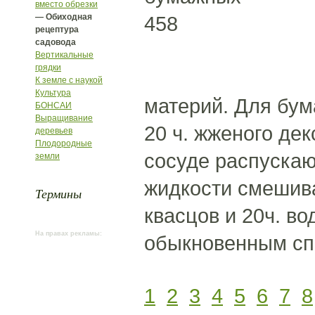
вместо обрезки
— Обиходная
458
рецептура
садовода
Вертикальные
грядки
К земле с наукой
Культура
материй. Для бу
БОНСАИ
Выращивание
20 ч. жженого дек
деревьев
Плодородные
сосуде распускают
земли
жидкости смешива
Термины
квасцов и 20ч. во
На правах рекламы:
обыкновенным спо
1
2
3
4
5
6
7
8