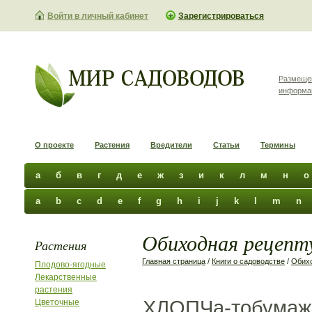
Войти в личный кабинет
Зарегистрироваться
Размеще
информа
О проекте
Растения
Вредители
Статьи
Термины
а
б
в
г
д
е
ж
з
и
к
л
м
н
о
a
b
c
d
e
f
g
h
i
j
k
l
m
n
Обиходная рецепту
Растения
Главная страница
/
Книги о садоводстве
/
Обихо
Плодово-ягодные
Лекарственные
растения
ХЛОПЧа-тобумажны
Цветочные