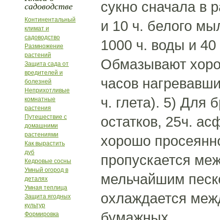
сукно сначала в р
садоводстве
Континентальный
и 10 ч. белого мы
климат и
садоводство
1000 ч. воды и 40
Размножение
растений
Обмазывают хоро
Защита сада от
вредителей и
часов нагревавшим
болезней
Неприхотливые
ч. глета). 5) Для
комнатные
растения
Путешествие с
остатков, 25ч. ас
домашними
растениями
хорошо просеянно
Как вырастить
дуб
пропускается меж
Кедровые сосны
Умный огород в
мельчайшим песко
деталях
Умная теплица
охлаждается межд
Защита ягодных
культур
бумажных
Формировка