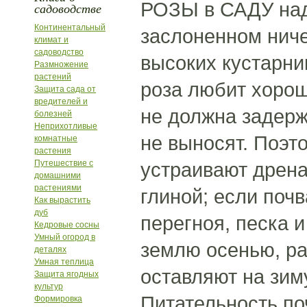
РОЗЫ в САДУ надо
садоводстве
Континентальный
заслоненном ниче
климат и
садоводство
высоких кустарник
Размножение
растений
роза любит хорош
Защита сада от
вредителей и
не должна задерж
болезней
Неприхотливые
не выносят. Поэт
комнатные
растения
Путешествие с
устраивают дрена
домашними
растениями
глиной; если почв
Как вырастить
дуб
перегноя, песка 
Кедровые сосны
Умный огород в
землю осенью, ра
деталях
Умная теплица
оставляют на зим
Защита ягодных
культур
Питательность п
Формировка