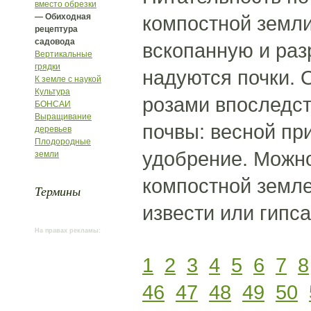
вместо обрезки
— Обиходная
компостной земли
рецептура
садовода
вскопанную и раз
Вертикальные
грядки
надуются почки. 
К земле с наукой
Культура
розами впоследст
БОНСАИ
Выращивание
почвы: весной пр
деревьев
Плодородные
удобрение. Можно
земли
компостной земле
Термины
извести или гипс
На правах рекламы:
1
2
3
4
5
6
7
8
46
47
48
49
50