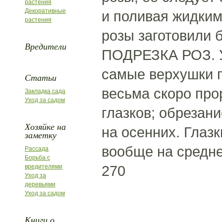
растения
Декоративные
и поливая жидким
растения
розы заготовили 
Вредители
ПОДРЕЗКА РОЗ. У
самые верхушки п
Статьи
весьма скоро про
Закладка сада
Уход за садом
глазков; обрезани
Хозяйке на
на осенних. Глаз
заметку
вообще на средне
Рассада
Борьба с
270
вредителями
Уход за
деревьями
Уход за садом
Книги о