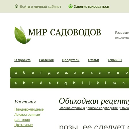
Войти в личный кабинет
Зарегистрироваться
Размеще
информа
О проекте
Растения
Вредители
Статьи
Термины
а
б
в
г
д
е
ж
з
и
к
л
м
н
о
a
b
c
d
e
f
g
h
i
j
k
l
m
n
Обиходная рецепту
Растения
Главная страница
/
Книги о садоводстве
/
Обихо
Плодово-ягодные
Лекарственные
растения
розы, ее следует
Цветочные