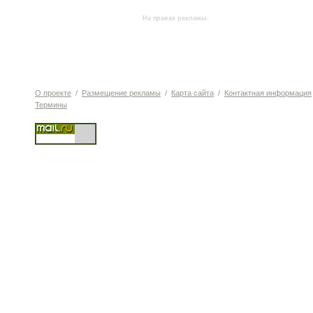
На правах рекламы:
О проекте
/
Размещение рекламы
/
Карта сайта
/
Контактная информация
Термины