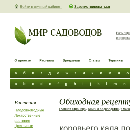
Войти в личный кабинет
Зарегистрироваться
Размеще
информа
О проекте
Растения
Вредители
Статьи
Термины
а
б
в
г
д
е
ж
з
и
к
л
м
н
о
a
b
c
d
e
f
g
h
i
j
k
l
m
n
Обиходная рецепту
Растения
Главная страница
/
Книги о садоводстве
/
Обихо
Плодово-ягодные
Лекарственные
растения
коровьего кала п
Цветочные