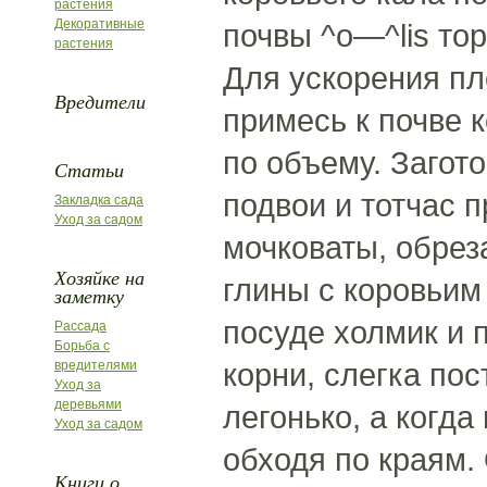
растения
Декоративные
почвы ^о—^lis тор
растения
Для ускорения пл
Вредители
примесь к почве 
по объему. Загот
Статьи
подвои и тотчас 
Закладка сада
Уход за садом
мочковаты, обрез
Хозяйке на
глины с коровьим
заметку
посуде холмик и 
Рассада
Борьба с
корни, слегка по
вредителями
Уход за
деревьями
легонько, а когд
Уход за садом
обходя по краям.
Книги о