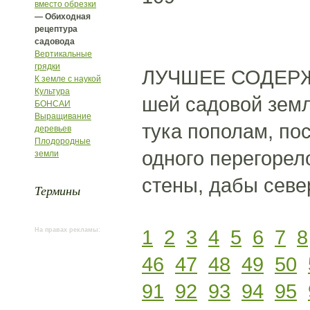
вместо обрезки
— Обиходная
рецептура
садовода
Вертикальные
грядки
ЛУЧШЕЕ СОДЕРЖ
К земле с наукой
Культура
шей садовой земл
БОНСАИ
Выращивание
тука пополам, пос
деревьев
Плодородные
одного перегорел
земли
стены, дабы севе
Термины
1
2
3
4
5
6
7
8
На правах рекламы:
46
47
48
49
50
91
92
93
94
95