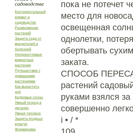
пока не потечет 
садоводстве
Континентальный
место для новос
климат и
садоводство
освещенная солнц
Размножение
растений
однолетки, потер
Защита сада от
вредителей и
обертывать сухим
болезней
Неприхотливые
заката.
комнатные
растения
Путешествие с
СПОСОБ ПЕРЕСАД
домашними
растениями
растений садовый
Как вырастить
дуб
руками взялся за 
Кедровые сосны
Умный огород в
совершенно легко
деталях
Умная теплица
i • / *
Защита ягодных
культур
109
Формировка