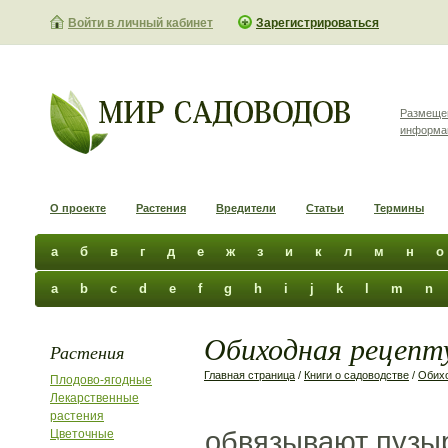
Войти в личный кабинет
Зарегистрироваться
Размеще
информа
О проекте
Растения
Вредители
Статьи
Термины
а
б
в
г
д
е
ж
з
и
к
л
м
н
о
a
b
c
d
e
f
g
h
i
j
k
l
m
n
Обиходная рецепту
Растения
Главная страница
/
Книги о садоводстве
/
Обихо
Плодово-ягодные
Лекарственные
растения
обвязывают пузы
Цветочные