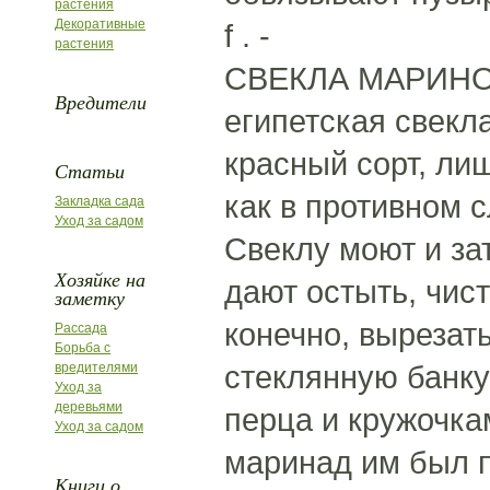
растения
Декоративные
f . -
растения
СВЕКЛА МАРИНОВ
Вредители
египетская свекл
красный сорт, ли
Статьи
как в противном 
Закладка сада
Уход за садом
Свеклу моют и зат
Хозяйке на
дают остыть, чис
заметку
конечно, вырезат
Рассада
Борьба с
стеклянную банку
вредителями
Уход за
деревьями
перца и кружочка
Уход за садом
маринад им был п
Книги о