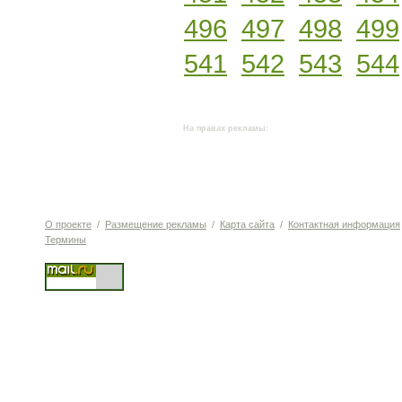
496
497
498
499
541
542
543
544
На правах рекламы:
О проекте
/
Размещение рекламы
/
Карта сайта
/
Контактная информация
Термины