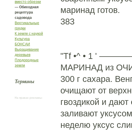
вместо обрезки
— Обиходная
маринад готов.
рецептура
садовода
383
Вертикальные
грядки
К земле с наукой
Культура
БОНСАИ
Выращивание
"Tf •^ • 1
деревьев
Плодородные
МАРИНАД из ОЧИЩ
земли
300 г сахара. Ве
Термины
очищают от верхн
На правах рекламы:
гвоздикой и дают
заливают уксусом 
неделю уксус сли