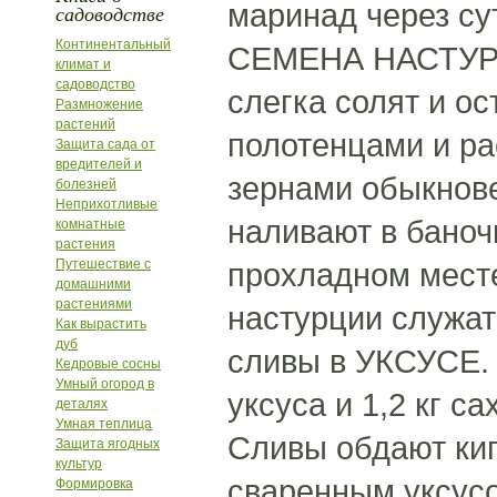
маринад через сут
садоводстве
Континентальный
СЕМЕНА НАСТУРЦ
климат и
садоводство
слегка солят и о
Размножение
растений
полотенцами и ра
Защита сада от
вредителей и
зернами обыкнове
болезней
Неприхотливые
наливают в баноч
комнатные
растения
Путешествие с
прохладном мест
домашними
растениями
настурции служат
Как вырастить
дуб
сливы в УКСУСЕ. 
Кедровые сосны
Умный огород в
уксуса и 1,2 кг с
деталях
Умная теплица
Сливы обдают кип
Защита ягодных
культур
сваренным уксусо
Формировка