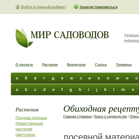
Войти в личный кабинет
Зарегистрироваться
Размеще
информа
О проекте
Растения
Вредители
Статьи
Термины
а
б
в
г
д
е
ж
з
и
к
л
м
н
о
a
b
c
d
e
f
g
h
i
j
k
l
m
n
Обиходная рецепту
Растения
Главная страница
/
Книги о садоводстве
/
Обихо
Плодово-ягодные
Лекарственные
растения
посевной материа
Цветочные