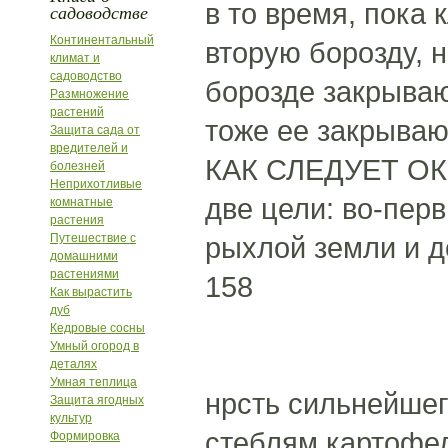
в то время, пока
садоводстве
Континентальный
вторую борозду, 
климат и
садоводство
борозде закрываю
Размножение
растений
тоже ее закрывают
Защита сада от
вредителей и
КАК СЛЕДУЕТ ОК
болезней
Неприхотливые
две цели: во-пер
комнатные
растения
Путешествие с
рыхлой земли и д
домашними
растениями
158
Как вырастить
дуб
Кедровые сосны
Умный огород в
деталях
Умная теплица
нрсть сильнейшег
Защита ягодных
культур
стеблям картофел
Формировка