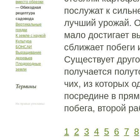
вместо обрезки
— Обиходная
послужат к сильн
рецептура
садовода
лучший урожай. О
Вертикальные
грядки
мало достигает в
К земле с наукой
Культура
сближает побеги 
БОНСАИ
Выращивание
Существует друго
деревьев
Плодородные
получается полут
земли
чих, из которых о
Термины
посредине в прям
На правах рекламы:
побега, второй р
1
2
3
4
5
6
7
8