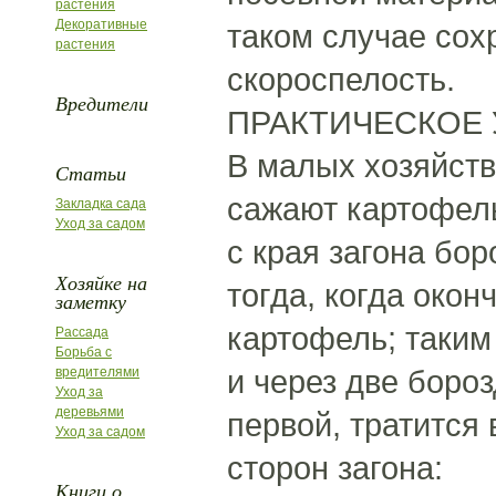
растения
Декоративные
таком случае сох
растения
скороспелость.
Вредители
ПРАКТИЧЕСКОЕ 
В малых хозяйств
Статьи
сажают картофель
Закладка сада
Уход за садом
с края загона бор
Хозяйке на
тогда, когда окон
заметку
картофель; таким
Рассада
Борьба с
и через две боро
вредителями
Уход за
деревьями
первой, тратится
Уход за садом
сторон загона:
Книги о