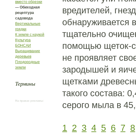
вместо обрезки
— Обиходная
вредителей, гнезд
рецептура
садовода
обнаруживается в
Вертикальные
грядки
тщательно очищен
К земле с наукой
Культура
помощью щеток-ск
БОНСАИ
Выращивание
не проявляет сво
деревьев
Плодородные
зародышей и яиче
земли
щетками древесн
Термины
такого состава: 0,
На правах рекламы:
серого мыла в 45
1
2
3
4
5
6
7
8