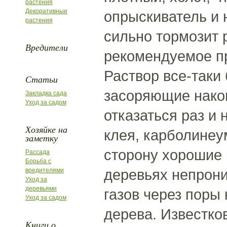
растения
Декоративные
опрыскиватель и 
растения
сильно тормозит 
Вредители
рекомендуемое п
Раствор все-таки
Статьи
засоряющие након
Закладка сада
Уход за садом
отказаться раз и 
Хозяйке на
клея, карболинеу
заметку
сторону хорошие 
Рассада
Борьба с
деревьях непрони
вредителями
Уход за
деревьями
газов через поры
Уход за садом
дерева. Известко
Книги о