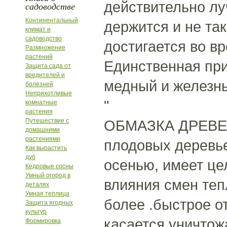
действительно лу
садоводстве
Континентальный
держится и не та
климат и
садоводство
достигается во вр
Размножение
растений
Единственная пр
Защита сада от
вредителей и
медный и железны
болезней
Неприхотливые
"
комнатные
растения
Путешествие с
ОБМАЗКА ДРЕВЕС
домашними
растениями
плодовых деревь
Как вырастить
дуб
осенью, имеет це
Кедровые сосны
Умный огород в
влияния смен теп
деталях
Умная теплица
более .быстрое о
Защита ягодных
культур
касается уничтож
Формировка