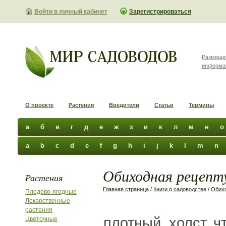
Войти в личный кабинет
Зарегистрироваться
Размеще
информа
О проекте
Растения
Вредители
Статьи
Термины
а
б
в
г
д
е
ж
з
и
к
л
м
н
о
a
b
c
d
e
f
g
h
i
j
k
l
m
n
Обиходная рецепту
Растения
Главная страница
/
Книги о садоводстве
/
Обихо
Плодово-ягодные
Лекарственные
растения
плотный, холст, 
Цветочные