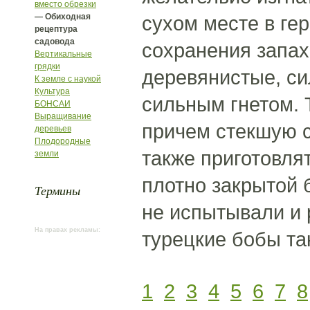
вместо обрезки
— Обиходная
сухом месте в ге
рецептура
садовода
сохранения запах
Вертикальные
грядки
деревянистые, си
К земле с наукой
Культура
сильным гнетом. 
БОНСАИ
Выращивание
причем стекшую с
деревьев
Плодородные
также приготовлят
земли
плотно закрытой 
Термины
не испытывали и 
На правах рекламы:
турецкие бобы та
1
2
3
4
5
6
7
8