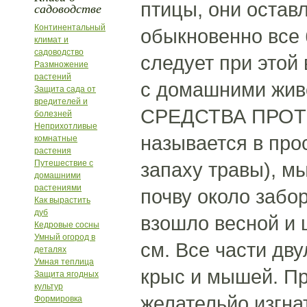
птицы, они остав
садоводстве
Континентальный
обыкновенно все 
климат и
садоводство
следует при этой
Размножение
растений
с домашними жив
Защита сада от
вредителей и
СРЕДСТВА ПРОТИВ
болезней
Неприхотливые
называется в про
комнатные
растения
Путешествие с
запаху травы), м
домашними
растениями
почву около забор
Как вырастить
дуб
взошло весной и 
Кедровые сосны
Умный огород в
см. Все части дв
деталях
Умная теплица
крыс и мышей. Пр
Защита ягодных
культур
желательйо изгнат
Формировка