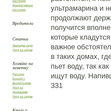
растения
Декоративные
ультрамарина и н
растения
продолжают держа
Вредители
получится вполне
которые кладутся
Статьи
важное обстоятел
Закладка сада
Уход за садом
в таких домах, гд
Хозяйке на
пьет воду, так к
заметку
ищут воду. Напив
Рассада
Борьба с
331
вредителями
Уход за
деревьями
Уход за садом
Книги о