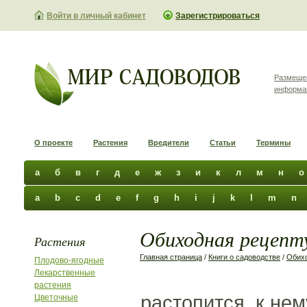
Войти в личный кабинет
Зарегистрироваться
Размеще
информа
О проекте
Растения
Вредители
Статьи
Термины
а
б
в
г
д
е
ж
з
и
к
л
м
н
о
a
b
c
d
e
f
g
h
i
j
k
l
m
n
Обиходная рецепту
Растения
Главная страница
/
Книги о садоводстве
/
Обихо
Плодово-ягодные
Лекарственные
растения
растопится, к нем
Цветочные