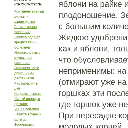
яблони на райке и
садоводстве
Континентальный
плодоношение. Зе
климат и
садоводство
с большим количе
Размножение
растений
Жидкое удобрение
Защита сада от
вредителей и
как и яблони, то
болезней
Неприхотливые
что обусловливае
комнатные
растения
Путешествие с
неприменимы: на
домашними
растениями
(отмирают уже на
Как вырастить
дуб
горшках эти посл
Кедровые сосны
Умный огород в
где горшок уже н
деталях
Умная теплица
При пересадке ко
Защита ягодных
культур
молодых корней, 
Формировка