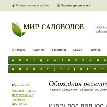
Войти в личный кабинет
Зарегистрироваться
Размеще
информа
О проекте
Растения
Вредители
Статьи
Термины
а
б
в
г
д
е
ж
з
и
к
л
м
н
о
a
b
c
d
e
f
g
h
i
j
k
l
m
n
Обиходная рецепту
Растения
Главная страница
/
Книги о садоводстве
/
Обихо
Плодово-ягодные
Лекарственные
растения
к югу под полное
Цветочные