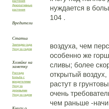
растения
Декоративные
нуждается в боль
растения
104 .
Вредители
Статьи
воздуха, чем перс
Закладка сада
Уход за садом
особенно же горш
Хозяйке на
сливы; более ско
заметку
открытый воздух,
Рассада
Борьба с
растут в грунтовы
вредителями
Уход за
деревьями
очень требовател
Уход за садом
чем раньше -начи
Книги о