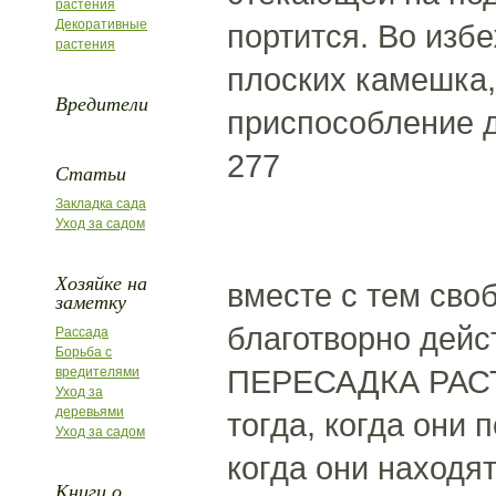
растения
Декоративные
портится. Во изб
растения
плоских камешка,
Вредители
приспособление 
277
Статьи
Закладка сада
Уход за садом
Хозяйке на
вместе с тем сво
заметку
благотворно дейст
Рассада
Борьба с
ПЕРЕСАДКА РАСТЕ
вредителями
Уход за
деревьями
тогда, когда они 
Уход за садом
когда они находя
Книги о