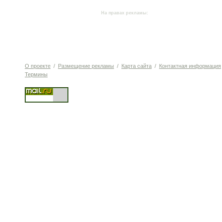
На правах рекламы:
О проекте
/
Размещение рекламы
/
Карта сайта
/
Контактная информация
Термины