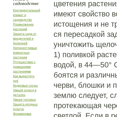
цветения растени
садоводстве
Континентальный
имеют свойство вс
климат и
садоводство
истощения и не т
Размножение
растений
ся пересадкой за
Защита сада от
вредителей и
уничтожить щелоч
болезней
Неприхотливые
1) поливкой раст
комнатные
растения
Путешествие с
водой, в 44—50° 
домашними
растениями
боятся и различн
Как вырастить
дуб
черви, блошки и 
Кедровые сосны
Умный огород в
землю следует, сл
деталях
Умная теплица
протекающая чере
Защита ягодных
культур
светлой. Если в 
Формировка