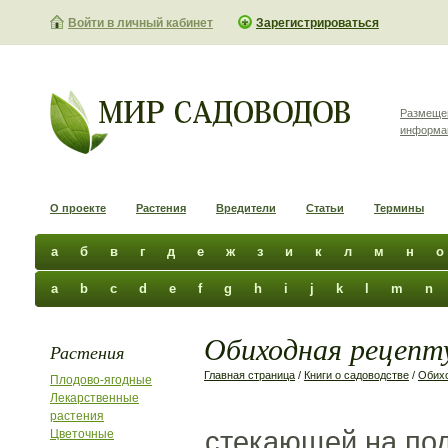
Войти в личный кабинет
Зарегистрироваться
Размеще
информа
О проекте
Растения
Вредители
Статьи
Термины
а
б
в
г
д
е
ж
з
и
к
л
м
н
о
a
b
c
d
e
f
g
h
i
j
k
l
m
n
Обиходная рецепту
Растения
Главная страница
/
Книги о садоводстве
/
Обихо
Плодово-ягодные
Лекарственные
растения
стекающей на под
Цветочные