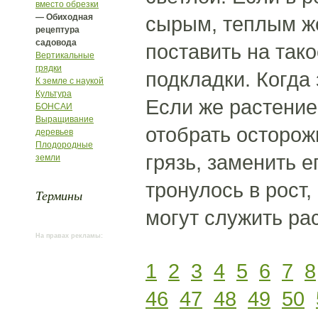
вместо обрезки
— Обиходная
сырым, теплым же
рецептура
садовода
поставить на так
Вертикальные
грядки
подкладки. Когда 
К земле с наукой
Культура
Если же растение
БОНСАИ
Выращивание
отобрать осторож
деревьев
Плодородные
грязь, заменить 
земли
тронулось в рост
Термины
могут служить ра
На правах рекламы:
1
2
3
4
5
6
7
8
46
47
48
49
50