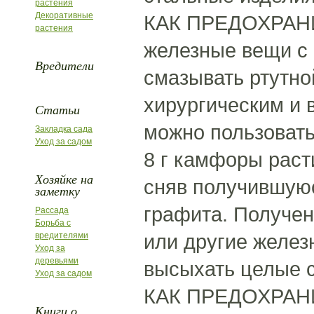
растения
Декоративные
КАК ПРЕДОХРАН
растения
железные вещи с
Вредители
смазывать ртутно
хирургическим и
Статьи
можно пользоват
Закладка сада
Уход за садом
8 г камфоры раст
Хозяйке на
сняв получившуюс
заметку
графита. Получе
Рассада
Борьба с
или другие желез
вредителями
Уход за
деревьями
высыхать целые с
Уход за садом
КАК ПРЕДОХРАНИТ
Книги о