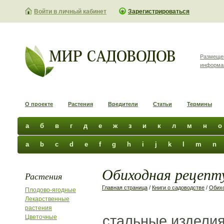
Войти в личный кабинет
Зарегистрироваться
Размеще
информа
О проекте
Растения
Вредители
Статьи
Термины
а
б
в
г
д
е
ж
з
и
к
л
м
н
о
a
b
c
d
e
f
g
h
i
j
k
l
m
n
Обиходная рецепту
Растения
Главная страница
/
Книги о садоводстве
/
Обихо
Плодово-ягодные
Лекарственные
растения
стальные изделия
Цветочные