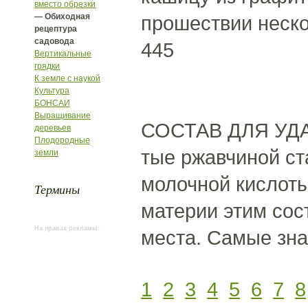
вместо обрезки
— Обиходная
прошествии неско
рецептура
садовода
445
Вертикальные
грядки
К земле с наукой
Культура
БОНСАИ
Выращивание
СОСТАВ ДЛЯ УД
деревьев
Плодородные
тые ржавчиной ст
земли
молочной кислоты
Термины
материи этим сос
На правах рекламы:
места. Самые зна
1
2
3
4
5
6
7
8