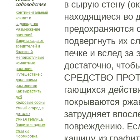
в сырую стену (о
садоводстве
Континентальный
находящиеся во д
климат и
садоводство
предохраняются о
Размножение
растений
подвергнуть их с
Защита сада от
вредителей и
печке и вслед за
болезней
Неприхотливые
достаточно, чтоб
комнатные
растения
Путешествие с
СРЕДСТВО ПРОТИ
домашними
растениями
гающихся действи
Как вырастить
дуб
покрываются ржав
Кедровые сосны
Умный огород в
затрудняет впосл
деталях
Умная теплица
повреждению. Есл
Защита ягодных
культур
кашицу из графит
Формировка