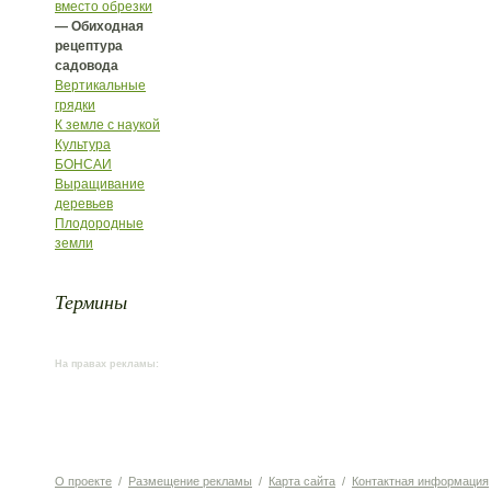
вместо обрезки
— Обиходная
рецептура
садовода
Вертикальные
грядки
К земле с наукой
Культура
БОНСАИ
Выращивание
деревьев
Плодородные
земли
Термины
На правах рекламы:
О проекте
/
Размещение рекламы
/
Карта сайта
/
Контактная информация