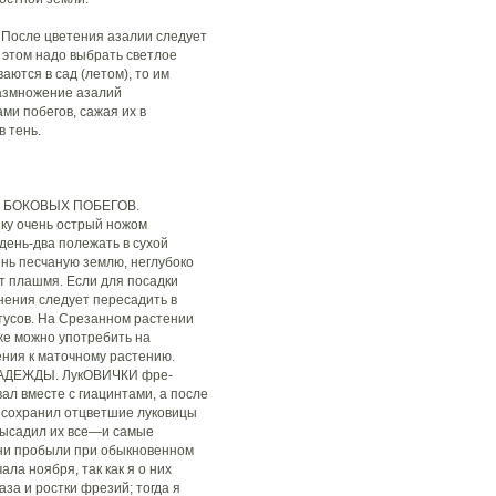
сле цветения азалии следует
 этом надо выбрать светлое
аются в сад (летом), то им
азмножение азалий
и побегов, сажая их в
в тень.
 БОКОВЫХ ПОБЕГОВ.
шку очень острый ножом
 день-два полежать в сухой
ень песчаную землю, неглубоко
т плашмя. Если для посадки
енения следует пересадить в
ктусов. На Срезанном растении
же можно употребить на
ения к маточному растению.
ДЕЖДЫ. ЛукОВИЧКИ фре-
ал вместе с гиацинтами, а после
 сохранил отцветшие луковицы
 высадил их все—и самые
 они пробыли при обыкновенном
ла ноября, так как я о них
за и ростки фрезий; тогда я