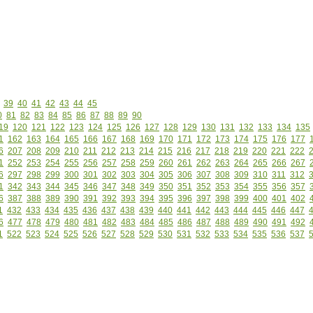
39
40
41
42
43
44
45
0
81
82
83
84
85
86
87
88
89
90
19
120
121
122
123
124
125
126
127
128
129
130
131
132
133
134
135
1
162
163
164
165
166
167
168
169
170
171
172
173
174
175
176
177
6
207
208
209
210
211
212
213
214
215
216
217
218
219
220
221
222
1
252
253
254
255
256
257
258
259
260
261
262
263
264
265
266
267
6
297
298
299
300
301
302
303
304
305
306
307
308
309
310
311
312
1
342
343
344
345
346
347
348
349
350
351
352
353
354
355
356
357
6
387
388
389
390
391
392
393
394
395
396
397
398
399
400
401
402
1
432
433
434
435
436
437
438
439
440
441
442
443
444
445
446
447
6
477
478
479
480
481
482
483
484
485
486
487
488
489
490
491
492
1
522
523
524
525
526
527
528
529
530
531
532
533
534
535
536
537