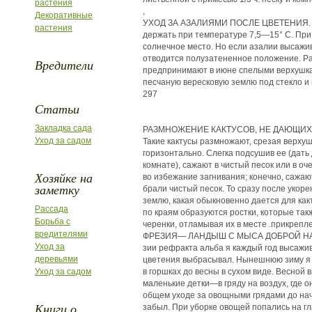
растения
,
Декоративные
УХОД ЗА АЗАЛИЯМИ ПОСЛЕ ЦВЕТЕНИЯ. По
растения
держать при температуре 7,5—15° С. При
солнечное место. Но если азалии высажив
отводится полузатененное положение. Р
Вредители
предпринимают в июне спелыми верхушкам
песчаную вересковую землю под стекло и 
297
Статьи
Закладка сада
РАЗМНОЖЕНИЕ КАКТУСОВ, НЕ ДАЮЩИХ
Уход за садом
Такие кактусы размножают, срезая верху
горизонтально. Слегка подсушив ее (дать
комнате), сажают в чистый песок или в оч
Хозяйке на
во избежание загнивания; конечно, сажаю
заметку
брали чистый песок. То сразу после укор
землю, какая обыкновенно дается для ка
Рассада
по краям образуются ростки, которые так
Борьба с
черенки, отламывая их в месте .прикрепл
вредителями
ФРЕЗИЯ— ЛАНДЫШ С МЫСА ДОБРОЙ НА
Уход за
зии рефракта альба я каждый год высажив
деревьями
цветения выбрасывал. Нынешнюю зиму я
Уход за садом
в горшках до весны в сухом виде. Весной
маленькие детки—в гряду на воздух, где
общем уходе за овощными грядами до нача
Книги о
забыл. При уборке овощей попались на гла