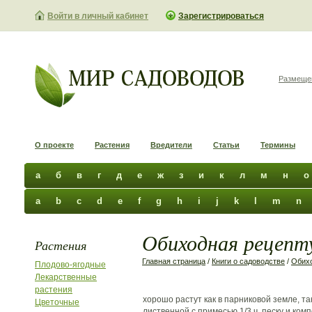
Войти в личный кабинет
Зарегистрироваться
Размеще
О проекте
Растения
Вредители
Статьи
Термины
а
б
в
г
д
е
ж
з
и
к
л
м
н
о
a
b
c
d
e
f
g
h
i
j
k
l
m
n
Обиходная рецепту
Растения
Главная страница
/
Книги о садоводстве
/
Обихо
Плодово-ягодные
Лекарственные
растения
хорошо растут как в парниковой земле, та
Цветочные
лиственной с примесью 1/3 ч. песку и ком