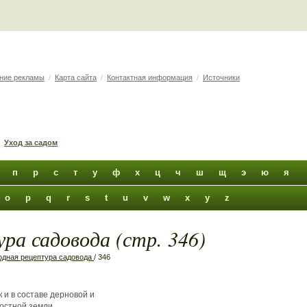
ние рекламы
/
Карта сайта
/
Контактная информация
/
Источники
Уход за садом
п
р
с
т
у
ф
х
ц
ч
ш
щ
э
ю
я
o
p
q
r
s
t
u
v
w
x
y
z
ра садовода (стр. 346)
дная рецептура садовода
/ 346
к и в составе дерновой и
постной земли.