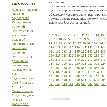
садоводстве
выкопал их:
и посадил в 5 см горшочки, штуки по 4—6, 
Континентальный
ную оранжерею на полку близко к стеклам.
климат и
образовали хорошие цветочные стрелки, та
садоводство
прежде раньше масленицы не получались 
Размножение
душистых бурских ландышей. ;
растений
Защита сада от
вредителей и
1
2
3
4
5
6
7
8
9
10
11
12
13
14
15
1
46
47
48
49
50
51
52
53
54
55
56
57
болезней
91
92
93
94
95
96
97
98
99
100
101
1
Неприхотливые
136
137
138
139
140
141
142
143
144
комнатные
181
182
183
184
185
186
187
188
189
растения
226
227
228
229
230
231
232
233
234
Путешествие с
271
272
273
274
275
276
277
278
279
домашними
316
317
318
319
320
321
322
323
324
растениями
361
362
363
364
365
366
367
368
369
Как вырастить
406
407
408
409
410
411
412
413
414
дуб
451
452
453
454
455
456
457
458
459
Кедровые сосны
496
497
498
499
500
501
502
503
504
Умный огород в
541
542
543
544
545
546
547
548
549
деталях
Умная теплица
Защита ягодных
На правах рекламы:
культур
Формировка