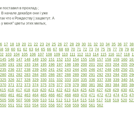
и поставил в прохлад-;
 В начале декабря они i уже
к что к Рождеству | зацветут. А
у меня" цветы этих милых,
6
17
18
19
20
21
22
23
24
25
26
27
28
29
30
31
32
33
34
35
36
37
38
58
59
60
61
62
63
64
65
66
67
68
69
70
71
72
73
74
75
76
77
78
79
8
02
103
104
105
106
107
108
109
110
111
112
113
114
115
116
117
118
1
145
146
147
148
149
150
151
152
153
154
155
156
157
158
159
160
16
190
191
192
193
194
195
196
197
198
199
200
201
202
203
204
205
20
235
236
237
238
239
240
241
242
243
244
245
246
247
248
249
250
25
280
281
282
283
284
285
286
287
288
289
290
291
292
293
294
295
29
325
326
327
328
329
330
331
332
333
334
335
336
337
338
339
340
34
370
371
372
373
374
375
376
377
378
379
380
381
382
383
384
385
38
415
416
417
418
419
420
421
422
423
424
425
426
427
428
429
430
43
460
461
462
463
464
465
466
467
468
469
470
471
472
473
474
475
47
505
506
507
508
509
510
511
512
513
514
515
516
517
518
519
520
52
550
551
552
553
554
555
556
557
558
559
560
561
562