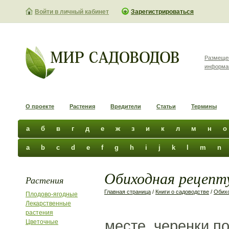
Войти в личный кабинет
Зарегистрироваться
Размеще
информа
О проекте
Растения
Вредители
Статьи
Термины
а
б
в
г
д
е
ж
з
и
к
л
м
н
о
a
b
c
d
e
f
g
h
i
j
k
l
m
n
Обиходная рецепту
Растения
Главная страница
/
Книги о садоводстве
/
Обихо
Плодово-ягодные
Лекарственные
растения
месте, черенки п
Цветочные