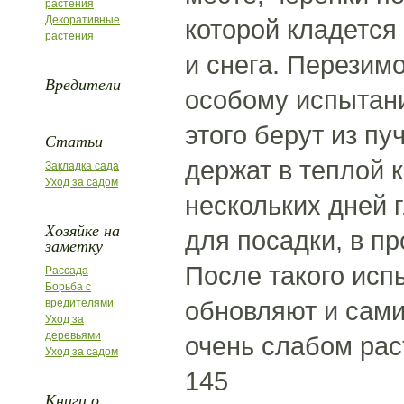
растения
Декоративные
которой кладется
растения
и снега. Перезим
Вредители
особому испытани
этого берут из пу
Статьи
держат в теплой 
Закладка сада
Уход за садом
нескольких дней г
Хозяйке на
для посадки, в пр
заметку
После такого исп
Рассада
Борьба с
обновляют и сами
вредителями
Уход за
деревьями
очень слабом рас
Уход за садом
145
Книги о