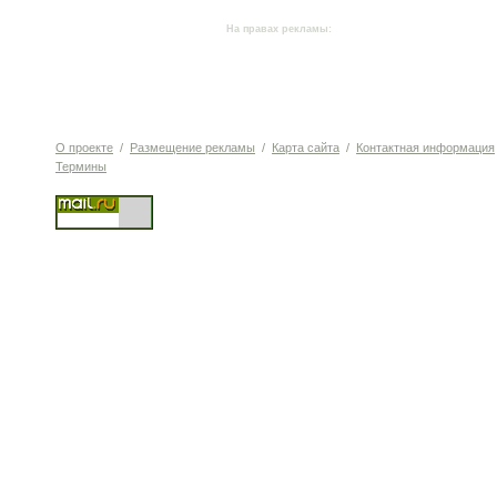
На правах рекламы:
О проекте
/
Размещение рекламы
/
Карта сайта
/
Контактная информация
Термины