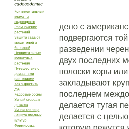
садоводстве
Континентальный
климат и
садоводство
дело с американс
Размножение
растений
подвергаются той 
Защита сада от
вредителей и
разведении черен
болезней
Неприхотливые
двух последних м
комнатные
растения
Путешествие с
полоски коры или
домашними
растениями
закладывают круп
Как вырастить
дуб
последнем междоу
Кедровые сосны
Умный огород в
делается тугая пе
деталях
Умная теплица
делается с целью
Защита ягодных
культур
которую режутся 
Формировка