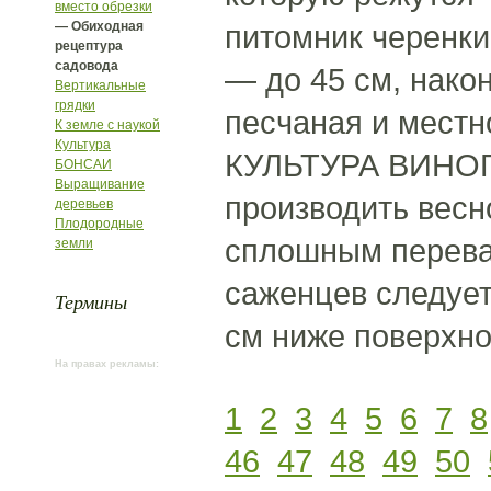
вместо обрезки
— Обиходная
питомник черенки
рецептура
садовода
— до 45 см, нако
Вертикальные
грядки
песчаная и местн
К земле с наукой
Культура
КУЛЬТУРА ВИНОГ
БОНСАИ
Выращивание
производить весн
деревьев
Плодородные
сплошным перева
земли
саженцев следует 
Термины
см ниже поверхно
На правах рекламы:
1
2
3
4
5
6
7
8
46
47
48
49
50