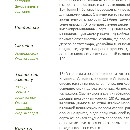
растения
в качестве десертного и хозяйственного я
Декоративные
10) Пенин Рябстона. Превосходный пром
растения
для выделки сидра. Отлично растет на пе
значительной влажности. 11) Ранет Баума
Бленгеймский. Это лучшее зимнее десерт
Вредители
высокопромышленный сорт. 13) Шампански
названием Бумажного ранета. 14) Бойкен.
почвах в окрестностях Берлина, где особе
Статьи
Дерево растет скоро, урожайность обильн
поздно. 16) Мускатный ранет. Превосходн
Закладка сада
Зеленка Княжеская. Очень ценный кухонн
Уход за садом
102
Хозяйке на
18) Антоновка и ее разновидности: Антон
заметку
Крупнина, Антоновка осенняя и Антоновк
сносно растет на песчаной почве; при хо
Рассада
успешно, как и на лучших почвах. На песч
Борьба с
Калужской, Смоленской и других губерния
вредителями
дающий постоянный урожай. 19) Астрахан
Уход за
величины, выносливо, относительно мороз
деревьями
песчаной почве южной полосы России, ра
Уход за садом
особенно пригодно для полуштамбовой ку
сорта относится трудность перевозки пло
он не может считаться строго промышлен
Книги о
находят местного сбыта.