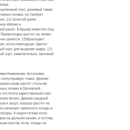
блока.
ышленный сорт, ценимый также
счаных почвах, но требует
на. 12) Золотой ранет
ное яблоко и
й ранет. В Крыму известен под
 Превосходно растет на легких
нно ценится. 15)Красоцвет.
ая, почти ежегодная. Цветет
ый сорт для выделки сидра. 17)
ый сорт, замечательно .прочный.
овка-Каменичка, Антоновка
а полуторафун-товая. Дерево
рошем уходе растет столь же
аных почвах в Орловской,
х это почти единственный сорт,
ское белое. Дерево средней
ов и засух; хорошо растет на
но начинает приносить плоды и
льтуры. К недостаткам этого
дов на дальние рынки, а потому
ным сортом, если .плоды не