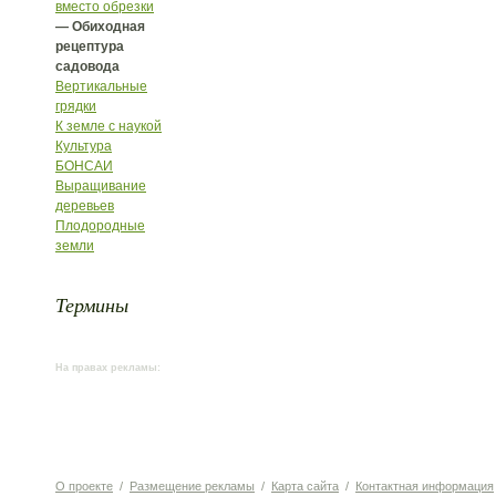
вместо обрезки
— Обиходная
рецептура
садовода
Вертикальные
грядки
К земле с наукой
Культура
БОНСАИ
Выращивание
деревьев
Плодородные
земли
Термины
На правах рекламы:
О проекте
/
Размещение рекламы
/
Карта сайта
/
Контактная информация