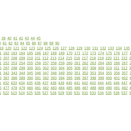
39
40
41
42
43
44
45
0
81
82
83
84
85
86
87
88
89
90
19
120
121
122
123
124
125
126
127
128
129
130
131
132
133
134
135
1
162
163
164
165
166
167
168
169
170
171
172
173
174
175
176
177
6
207
208
209
210
211
212
213
214
215
216
217
218
219
220
221
222
1
252
253
254
255
256
257
258
259
260
261
262
263
264
265
266
267
6
297
298
299
300
301
302
303
304
305
306
307
308
309
310
311
312
1
342
343
344
345
346
347
348
349
350
351
352
353
354
355
356
357
6
387
388
389
390
391
392
393
394
395
396
397
398
399
400
401
402
1
432
433
434
435
436
437
438
439
440
441
442
443
444
445
446
447
6
477
478
479
480
481
482
483
484
485
486
487
488
489
490
491
492
1
522
523
524
525
526
527
528
529
530
531
532
533
534
535
536
537