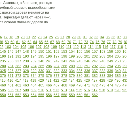
Лазенках, в Варшаве, разводят
тамбовой форме с шарообразными
возрастом дерева меняются на
. Пересадку делают через 4—5
тся особая машина: дерево на
6
17
18
19
20
21
22
23
24
25
26
27
28
29
30
31
32
33
34
35
36
37
38
58
59
60
61
62
63
64
65
66
67
68
69
70
71
72
73
74
75
76
77
78
79
8
02
103
104
105
106
107
108
109
110
111
112
113
114
115
116
117
118
1
145
146
147
148
149
150
151
152
153
154
155
156
157
158
159
160
16
190
191
192
193
194
195
196
197
198
199
200
201
202
203
204
205
20
235
236
237
238
239
240
241
242
243
244
245
246
247
248
249
250
25
280
281
282
283
284
285
286
287
288
289
290
291
292
293
294
295
29
325
326
327
328
329
330
331
332
333
334
335
336
337
338
339
340
34
370
371
372
373
374
375
376
377
378
379
380
381
382
383
384
385
38
415
416
417
418
419
420
421
422
423
424
425
426
427
428
429
430
43
460
461
462
463
464
465
466
467
468
469
470
471
472
473
474
475
47
505
506
507
508
509
510
511
512
513
514
515
516
517
518
519
520
52
550
551
552
553
554
555
556
557
558
559
560
561
562