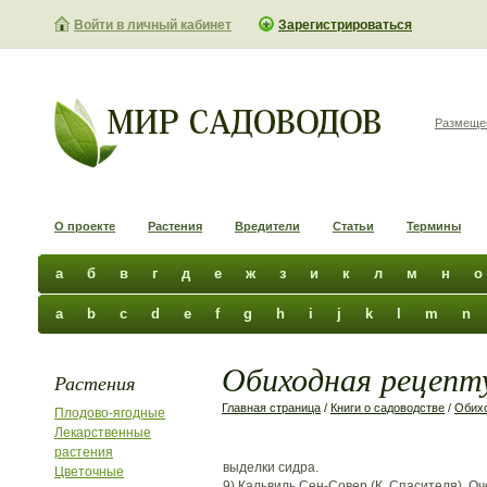
Войти в личный кабинет
Зарегистрироваться
Размеще
О проекте
Растения
Вредители
Статьи
Термины
а
б
в
г
д
е
ж
з
и
к
л
м
н
о
a
b
c
d
e
f
g
h
i
j
k
l
m
n
Обиходная рецепту
Растения
Главная страница
/
Книги о садоводстве
/
Обихо
Плодово-ягодные
Лекарственные
растения
выделки сидра.
Цветочные
9) Кальвиль Сен-Совер (К. Спасителя). 