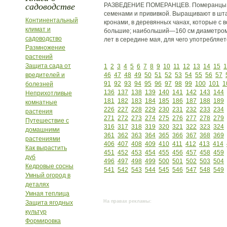
садоводстве
РАЗВЕДЕНИЕ ПОМЕРАНЦЕВ. Померанцы в 
семенами и прививкой. Выращивают в ш
Континентальный
кронами, в деревянных чанах, которые с 
климат и
большие; наибольший—160 см диаметром
садоводство
лет в середине мая, для чего употребляе
Размножение
растений
Защита сада от
1
2
3
4
5
6
7
8
9
10
11
12
13
14
15
1
вредителей и
46
47
48
49
50
51
52
53
54
55
56
57
91
92
93
94
95
96
97
98
99
100
101
1
болезней
136
137
138
139
140
141
142
143
144
Неприхотливые
181
182
183
184
185
186
187
188
189
комнатные
226
227
228
229
230
231
232
233
234
растения
271
272
273
274
275
276
277
278
279
Путешествие с
316
317
318
319
320
321
322
323
324
домашними
361
362
363
364
365
366
367
368
369
растениями
406
407
408
409
410
411
412
413
414
Как вырастить
451
452
453
454
455
456
457
458
459
дуб
496
497
498
499
500
501
502
503
504
Кедровые сосны
541
542
543
544
545
546
547
548
549
Умный огород в
деталях
Умная теплица
На правах рекламы:
Защита ягодных
культур
Формировка