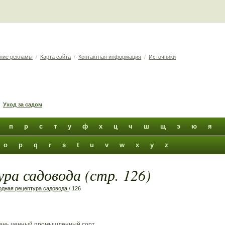
ние рекламы
/
Карта сайта
/
Контактная информация
/
Источники
Уход за садом
п
р
с
т
у
ф
х
ц
ч
ш
щ
э
ю
я
o
p
q
r
s
t
u
v
w
x
y
z
ра садовода (стр. 126)
дная рецептура садовода
/ 126
Очень ценный промышленный сорт