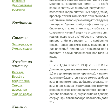
растения
медленно. Необходимо помнить, что хвой
Декоративные
вообще светлыми листьями, безусловно, н
растения
касается выбора лиственных пород, то з
простор, так как количество теневыносли
Различные авторы рекомендуют следующ
Вредители
лоницеры, бузина, граб, симфорикарпус, к
бирючина, птелеа, илекс и др. Чтобы куст
сохраняли лучший вид и не оголялись сниз
Статьи
год или в два года раз) обрезать покороч
прироста. Нечего говорить, что удобрени
Закладка сада
(навоз, навозная жижа, кровь, селитра и 
Уход за садом
для растений, лишенных в значительной с
поливать в засушливое время, ибо главн
почву.
Хозяйке на
<ь
заметку
ПЕРЕСАДКА ВЗРОСЛЫХ ДЕРЕВЬЕВ И КУ
Для пересадки выкапывается яма соответ
Рассада
1,5 м в диаметре (в поперечнике), и напо
Борьба с
затем прибавляется к воде земля, выбро
вредителями
земли при этом надо добавить столько, ч
Уход за
земляная кашица (болтушка). Вот в эту б
деревьями
кашица со всех сторон облепляет корни и 
Уход за садом
дерево поставлено, яму засыпают доверх
сверху. При такой посадке влажность долг
217
Книги о