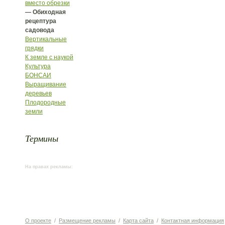
вместо обрезки
— Обиходная
рецептура
садовода
Вертикальные
грядки
К земле с наукой
Культура
БОНСАИ
Выращивание
деревьев
Плодородные
земли
Термины
На правах рекламы:
О проекте
/
Размещение рекламы
/
Карта сайта
/
Контактная информация