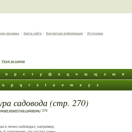
ние рекламы
/
Карта сайта
/
Контактная информация
/
Источники
Уход за садом
п
р
с
т
у
ф
х
ц
ч
ш
щ
э
ю
я
o
p
q
r
s
t
u
v
w
x
y
z
ра садовода (стр. 270)
дная рецептура садовода
/ 270
 как я лично наблюдал, например,
и. К сожалению, тис растет очень