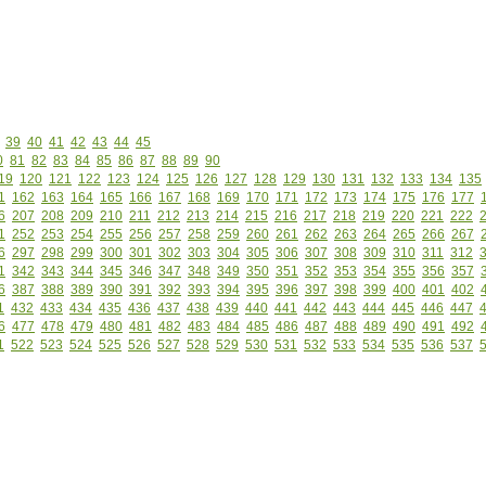
39
40
41
42
43
44
45
0
81
82
83
84
85
86
87
88
89
90
19
120
121
122
123
124
125
126
127
128
129
130
131
132
133
134
135
1
162
163
164
165
166
167
168
169
170
171
172
173
174
175
176
177
6
207
208
209
210
211
212
213
214
215
216
217
218
219
220
221
222
1
252
253
254
255
256
257
258
259
260
261
262
263
264
265
266
267
6
297
298
299
300
301
302
303
304
305
306
307
308
309
310
311
312
1
342
343
344
345
346
347
348
349
350
351
352
353
354
355
356
357
6
387
388
389
390
391
392
393
394
395
396
397
398
399
400
401
402
1
432
433
434
435
436
437
438
439
440
441
442
443
444
445
446
447
6
477
478
479
480
481
482
483
484
485
486
487
488
489
490
491
492
1
522
523
524
525
526
527
528
529
530
531
532
533
534
535
536
537