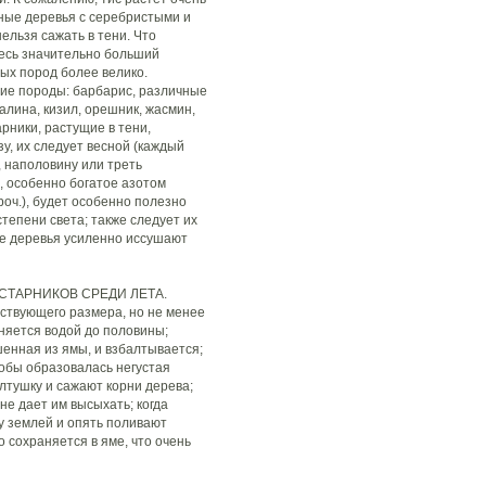
ные деревья с серебристыми и
ельзя сажать в тени. Что
десь значительно больший
вых пород более велико.
ие породы: барбарис, различные
алина, кизил, орешник, жасмин,
арники, растущие в тени,
у, их следует весной (каждый
е, наполовину или треть
е, особенно богатое азотом
лроч.), будет особенно полезно
тепени света; также следует их
ые деревья усиленно иссушают
СТАРНИКОВ СРЕДИ ЛЕТА.
ствующего размера, но не менее
лняется водой до половины;
шенная из ямы, и взбалтывается;
тобы образовалась негустая
олтушку и сажают корни дерева;
не дает им высыхать; когда
у землей и опять поливают
о сохраняется в яме, что очень