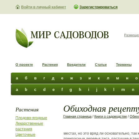
Войти в личный кабинет
Зарегистрироваться
Размеще
О проекте
Растения
Вредители
Статьи
Термины
а
б
в
г
д
е
ж
з
и
к
л
м
н
о
a
b
c
d
e
f
g
h
i
j
k
l
m
n
Обиходная рецепту
Растения
Главная страница
/
Книги о садоводстве
/
Обихо
Плодово-ягодные
Лекарственные
растения
местах, но это вряд ли основательно, так
Цветочные
прекрасные деревья тиса, растущие в тен