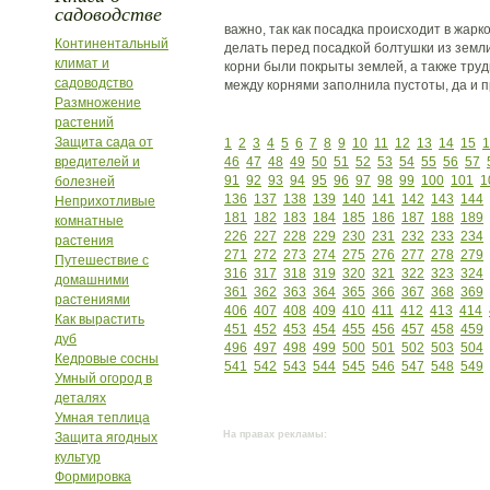
садоводстве
важно, так как посадка происходит в жарк
Континентальный
делать перед посадкой болтушки из земли
климат и
корни были покрыты землей, а также труд
садоводство
между корнями заполнила пустоты, да и п
Размножение
растений
Защита сада от
1
2
3
4
5
6
7
8
9
10
11
12
13
14
15
1
вредителей и
46
47
48
49
50
51
52
53
54
55
56
57
91
92
93
94
95
96
97
98
99
100
101
1
болезней
136
137
138
139
140
141
142
143
144
Неприхотливые
181
182
183
184
185
186
187
188
189
комнатные
226
227
228
229
230
231
232
233
234
растения
271
272
273
274
275
276
277
278
279
Путешествие с
316
317
318
319
320
321
322
323
324
домашними
361
362
363
364
365
366
367
368
369
растениями
406
407
408
409
410
411
412
413
414
Как вырастить
451
452
453
454
455
456
457
458
459
дуб
496
497
498
499
500
501
502
503
504
Кедровые сосны
541
542
543
544
545
546
547
548
549
Умный огород в
деталях
Умная теплица
На правах рекламы:
Защита ягодных
культур
Формировка