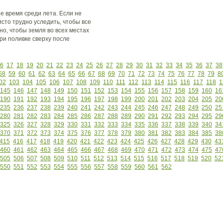
ое время среди лета. Если не
сто трудно уследить, чтобы все
но, чтобы земля во всех местах
ри поливке сверху после
6
17
18
19
20
21
22
23
24
25
26
27
28
29
30
31
32
33
34
35
36
37
38
58
59
60
61
62
63
64
65
66
67
68
69
70
71
72
73
74
75
76
77
78
79
8
02
103
104
105
106
107
108
109
110
111
112
113
114
115
116
117
118
1
145
146
147
148
149
150
151
152
153
154
155
156
157
158
159
160
16
190
191
192
193
194
195
196
197
198
199
200
201
202
203
204
205
20
235
236
237
238
239
240
241
242
243
244
245
246
247
248
249
250
25
280
281
282
283
284
285
286
287
288
289
290
291
292
293
294
295
29
325
326
327
328
329
330
331
332
333
334
335
336
337
338
339
340
34
370
371
372
373
374
375
376
377
378
379
380
381
382
383
384
385
38
415
416
417
418
419
420
421
422
423
424
425
426
427
428
429
430
43
460
461
462
463
464
465
466
467
468
469
470
471
472
473
474
475
47
505
506
507
508
509
510
511
512
513
514
515
516
517
518
519
520
52
550
551
552
553
554
555
556
557
558
559
560
561
562