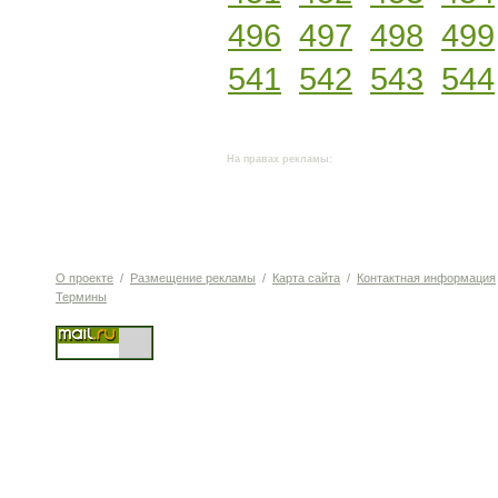
496
497
498
499
541
542
543
544
На правах рекламы:
О проекте
/
Размещение рекламы
/
Карта сайта
/
Контактная информация
Термины