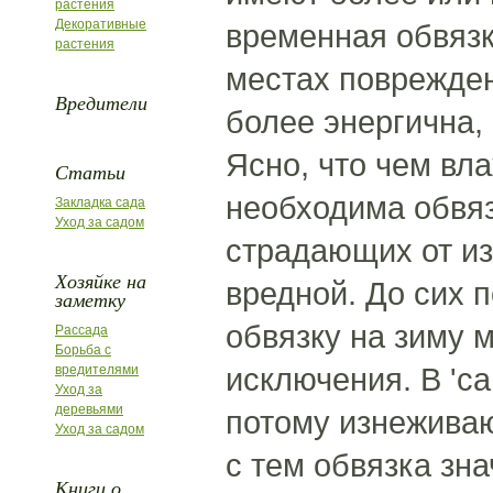
растения
Декоративные
временная обвязк
растения
местах поврежден
Вредители
более энергична,
Ясно, что чем вл
Статьи
необходима обвяз
Закладка сада
Уход за садом
страдающих от из
Хозяйке на
вредной. До сих 
заметку
обвязку на зиму 
Рассада
Борьба с
исключения. В 'са
вредителями
Уход за
деревьями
потому изнеживаю
Уход за садом
с тем обвязка зн
Книги о