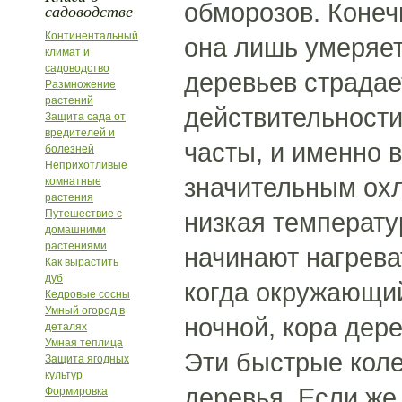
обморозов. Конечн
садоводстве
Континентальный
она лишь умеряет
климат и
садоводство
деревьев страдае
Размножение
растений
действительност
Защита сада от
вредителей и
часты, и именно 
болезней
Неприхотливые
значительным охл
комнатные
растения
Путешествие с
низкая температу
домашними
растениями
начинают нагрева
Как вырастить
дуб
когда окружающий
Кедровые сосны
Умный огород в
ночной, кора дер
деталях
Умная теплица
Эти быстрые коле
Защита ягодных
культур
деревья. Если же
Формировка