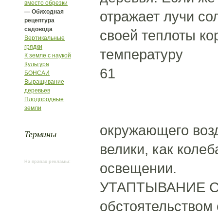
вместо обрезки
— Обиходная
отражает лучи сол
рецептура
садовода
своей теплоты ко
Вертикальные
грядки
температуру
К земле с наукой
Культура
61
БОНСАИ
Выращивание
деревьев
Плодородные
земли
окружающего возд
Термины
велики, как коле
На правах рекламы:
освещении.
УТАПТЫВАНИЕ СНЕ
обстоятельством 