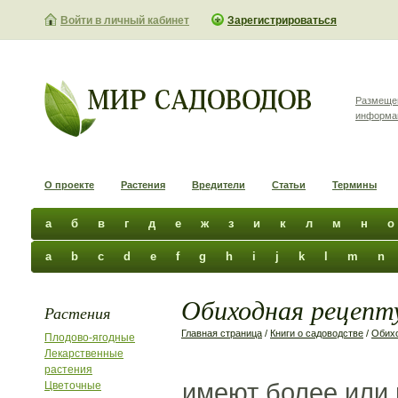
Войти в личный кабинет
Зарегистрироваться
Размеще
информа
О проекте
Растения
Вредители
Статьи
Термины
а
б
в
г
д
е
ж
з
и
к
л
м
н
о
a
b
c
d
e
f
g
h
i
j
k
l
m
n
Обиходная рецепту
Растения
Главная страница
/
Книги о садоводстве
/
Обихо
Плодово-ягодные
Лекарственные
растения
имеют более или 
Цветочные