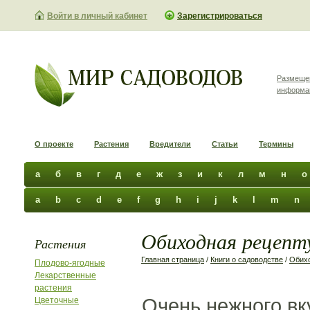
Войти в личный кабинет
Зарегистрироваться
Размеще
информа
О проекте
Растения
Вредители
Статьи
Термины
а
б
в
г
д
е
ж
з
и
к
л
м
н
о
a
b
c
d
e
f
g
h
i
j
k
l
m
n
Обиходная рецепту
Растения
Главная страница
/
Книги о садоводстве
/
Обихо
Плодово-ягодные
Лекарственные
растения
Очень нежного вк
Цветочные