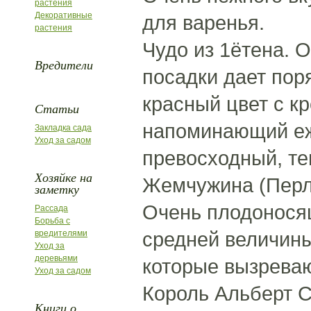
растения
Декоративные
для варенья.
растения
Чудо из 1ётена. 
Вредители
посадки дает пор
красный цвет с к
Статьи
напоминающий еж
Закладка сада
Уход за садом
превосходный, те
Хозяйке на
Жемчужина (Перл)
заметку
Очень плодонося
Рассада
Борьба с
средней величины
вредителями
Уход за
деревьями
которые вызреваю
Уход за садом
Король Альберт С
Книги о