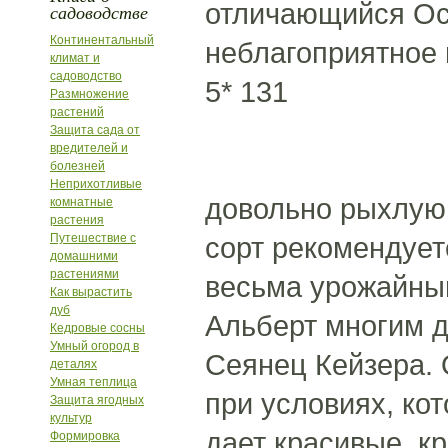
отличающийся Ос
садоводстве
Континентальный
неблагоприятное 
климат и
садоводство
5* 131
Размножение
растений
Защита сада от
вредителей и
болезней
Неприхотливые
довольно рыхлую 
комнатные
растения
Путешествие с
сорт рекомендует
домашними
растениями
весьма урожайны
Как вырастить
дуб
Альберт многим д
Кедровые сосны
Умный огород в
Сеянец Кейзера. 
деталях
Умная теплица
при условиях, ко
Защита ягодных
культур
дает красивые, к
Формировка