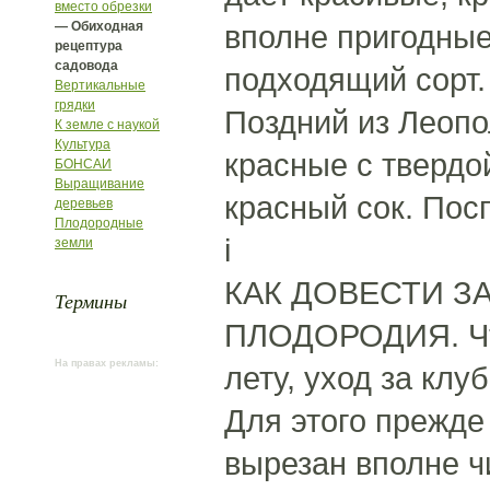
вместо обрезки
— Обиходная
вполне пригодные
рецептура
садовода
подходящий сорт.
Вертикальные
грядки
Поздний из Леопо
К земле с наукой
Культура
красные с твердо
БОНСАИ
Выращивание
красный сок. Пос
деревьев
Плодородные
i
земли
КАК ДОВЕСТИ З
Термины
ПЛОДОРОДИЯ. Что
На правах рекламы:
лету, уход за кл
Для этого прежде
вырезан вполне ч