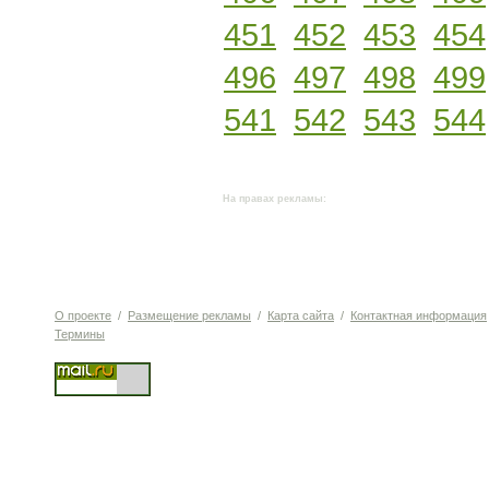
451
452
453
454
496
497
498
499
541
542
543
544
На правах рекламы:
О проекте
/
Размещение рекламы
/
Карта сайта
/
Контактная информация
Термины