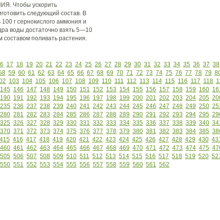
Я. Чтобы ускорить
иготовить следующий состав. В
 100 г сернокислого аммония и
едра воды достаточно взять 5—10
м составом поливать растения.
6
17
18
19
20
21
22
23
24
25
26
27
28
29
30
31
32
33
34
35
36
37
38
58
59
60
61
62
63
64
65
66
67
68
69
70
71
72
73
74
75
76
77
78
79
8
02
103
104
105
106
107
108
109
110
111
112
113
114
115
116
117
118
1
145
146
147
148
149
150
151
152
153
154
155
156
157
158
159
160
16
190
191
192
193
194
195
196
197
198
199
200
201
202
203
204
205
20
235
236
237
238
239
240
241
242
243
244
245
246
247
248
249
250
25
280
281
282
283
284
285
286
287
288
289
290
291
292
293
294
295
29
325
326
327
328
329
330
331
332
333
334
335
336
337
338
339
340
34
370
371
372
373
374
375
376
377
378
379
380
381
382
383
384
385
38
415
416
417
418
419
420
421
422
423
424
425
426
427
428
429
430
43
460
461
462
463
464
465
466
467
468
469
470
471
472
473
474
475
47
505
506
507
508
509
510
511
512
513
514
515
516
517
518
519
520
52
550
551
552
553
554
555
556
557
558
559
560
561
562