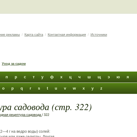
ние рекламы
/
Карта сайта
/
Контактная информация
/
Источники
Уход за садом
п
р
с
т
у
ф
х
ц
ч
ш
щ
э
ю
я
o
p
q
r
s
t
u
v
w
x
y
z
ра садовода (стр. 322)
дная рецептура садовода
/ 322
2—4 г на ведро воды) солей:
ыря или даже селитры. Другая