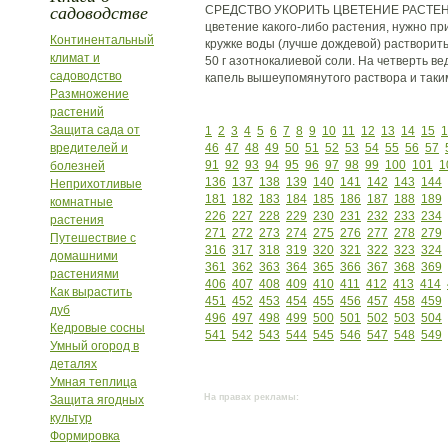
садоводстве
СРЕДСТВО УКОРИТЬ ЦВЕТЕНИЕ РАСТЕНИ
цветение какого-либо растения, нужно пр
Континентальный
кружке воды (лучше дождевой) растворить
климат и
50 г азотнокалиевой соли. На четверть в
садоводство
капель вышеупомянутого раствора и таки
Размножение
растений
Защита сада от
1
2
3
4
5
6
7
8
9
10
11
12
13
14
15
1
вредителей и
46
47
48
49
50
51
52
53
54
55
56
57
91
92
93
94
95
96
97
98
99
100
101
1
болезней
136
137
138
139
140
141
142
143
144
Неприхотливые
181
182
183
184
185
186
187
188
189
комнатные
226
227
228
229
230
231
232
233
234
растения
271
272
273
274
275
276
277
278
279
Путешествие с
316
317
318
319
320
321
322
323
324
домашними
361
362
363
364
365
366
367
368
369
растениями
406
407
408
409
410
411
412
413
414
Как вырастить
451
452
453
454
455
456
457
458
459
дуб
496
497
498
499
500
501
502
503
504
Кедровые сосны
541
542
543
544
545
546
547
548
549
Умный огород в
деталях
Умная теплица
На правах рекламы:
Защита ягодных
культур
Формировка