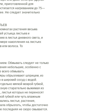
е, приготовленной для
остигается нагреванием до 75—
ее. Не следует значительно
ТЬЕВ
омнатах растения весьма
й устьица листьев и
ю в листья дневного света, и
о мере накопления на листьях
в или волоса. То
нием. Обмывать следует не только
стения небольшие, особенно с
е всего обмывать
ляры обрызгивают шприцем, из
ы в широкий сосуд с водой.
тдельно мягкой мокрой губкой,
рязную старательно выжимая из
, листья которых не переносят
ой губкой или чуть влажным
ались листья, растения,
чала обрызгать, чтобы достаточно
е последняя не скоро смывается.