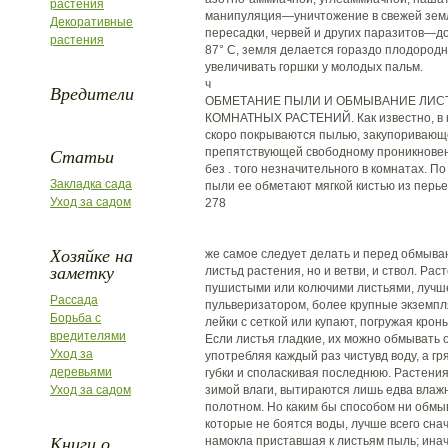
растения
манипуляция—уничтожение в свежей земл
Декоративные
пересадки, червей и других паразитов—д
растения
87° С, земля делается гораздо плодородн
увеличивать горшки у молодых пальм.
ч
Вредители
ОБМЕТАНИЕ ПЫЛИ И ОБМЫВАНИЕ ЛИС
КОМНАТНЫХ РАСТЕНИЙ. Как известно, в к
скоро покрываются пылью, закупоривающе
Статьи
препятствующей свободному проникновени
без . того незначительного в комнатах. П
Закладка сада
пыли ее обметают мягкой кистью из перье
Уход за садом
278
Хозяйке на
же самое следует делать и перед обмыва
заметку
листьд растения, но и ветви, и ствол. Ра
пушистыми или колючими листьями, лучш
Рассада
пульверизатором, более крупные экземп
Борьба с
лейки с сеткой или купают, погружая крон
вредителями
Если листья гладкие, их можно обмывать о
Уход за
употребляя каждый раз чистувд воду, а г
деревьями
губки и споласкивая последнюю. Растения
Уход за садом
зимой влаги, вытираются лишь едва влажн
полотном. Но каким бы способом ни обмыв
которые не боятся воды, лучше всего сна
Книги о
намокла приставшая к листьям пыль; инач