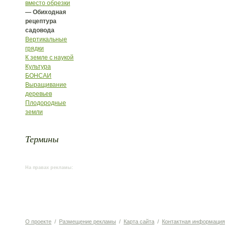
вместо обрезки
— Обиходная
рецептура
садовода
Вертикальные
грядки
К земле с наукой
Культура
БОНСАИ
Выращивание
деревьев
Плодородные
земли
Термины
На правах рекламы:
О проекте
/
Размещение рекламы
/
Карта сайта
/
Контактная информация