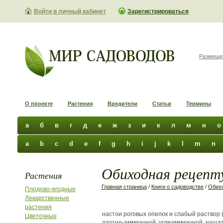
Войти в личный кабинет
Зарегистрироваться
Размеще
О проекте
Растения
Вредители
Статьи
Термины
а
б
в
г
д
е
ж
з
и
к
л
м
н
о
a
b
c
d
e
f
g
h
i
j
k
l
m
n
Обиходная рецепту
Растения
Главная страница
/
Книги о садоводстве
/
Обихо
Плодово-ягодные
Лекарственные
растения
настои роговых опилок и слабый раствор (
Цветочные
азотно-аммиачной, углеаммиачной, нашат