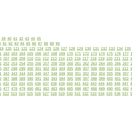
39
40
41
42
43
44
45
0
81
82
83
84
85
86
87
88
89
90
19
120
121
122
123
124
125
126
127
128
129
130
131
132
133
134
135
1
162
163
164
165
166
167
168
169
170
171
172
173
174
175
176
177
6
207
208
209
210
211
212
213
214
215
216
217
218
219
220
221
222
1
252
253
254
255
256
257
258
259
260
261
262
263
264
265
266
267
6
297
298
299
300
301
302
303
304
305
306
307
308
309
310
311
312
1
342
343
344
345
346
347
348
349
350
351
352
353
354
355
356
357
6
387
388
389
390
391
392
393
394
395
396
397
398
399
400
401
402
1
432
433
434
435
436
437
438
439
440
441
442
443
444
445
446
447
6
477
478
479
480
481
482
483
484
485
486
487
488
489
490
491
492
1
522
523
524
525
526
527
528
529
530
531
532
533
534
535
536
537