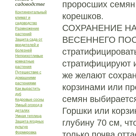
проросших семян 
садоводстве
Континентальный
корешков.
климат и
садоводство
СОХРАНЕНИЕ НА
Размножение
растений
ВЕСЕННЕГО ПОСЕВ
Защита сада от
вредителей и
стратифицировать,
болезней
Неприхотливые
стратифицируют и
комнатные
растения
Путешествие с
же желают сохран
домашними
растениями
корзинами или пр
Как вырастить
дуб
семян выбирается
Кедровые сосны
Умный огород в
Горшки или корз
деталях
Умная теплица
глубину 70 см, чт
Защита ягодных
культур
только почва отт
Формировка