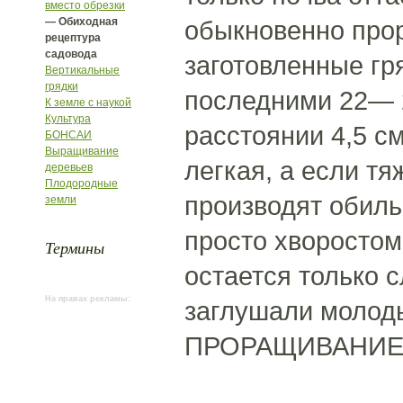
вместо обрезки
— Обиходная
обыкновенно прор
рецептура
садовода
заготовленные гр
Вертикальные
грядки
последними 22— 2
К земле с наукой
Культура
расстоянии 4,5 с
БОНСАИ
Выращивание
легкая, а если тя
деревьев
Плодородные
производят обиль
земли
просто хворостом
Термины
остается только с
На правах рекламы:
заглушали молод
ПРОРАЩИВАНИЕ