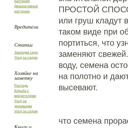
растения
Декоративные
ПРОСТОЙ СПОСО
растения
или груш кладут 
Вредители
таком виде при о
портиться, что уз
Статьи
заменяют свежей.
Закладка сада
Уход за садом
воду, семена ост
Хозяйке на
на полотно и дают
заметку
высевают.
Рассада
Борьба с
вредителями
Уход за
деревьями
Уход за садом
что семена прора
Книги о