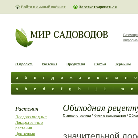
Войти в личный кабинет
Зарегистрироваться
Размеще
информа
О проекте
Растения
Вредители
Статьи
Термины
а
б
в
г
д
е
ж
з
и
к
л
м
н
о
a
b
c
d
e
f
g
h
i
j
k
l
m
n
Обиходная рецепту
Растения
Главная страница
/
Книги о садоводстве
/
Обихо
Плодово-ягодные
Лекарственные
растения
значительной дор
Цветочные