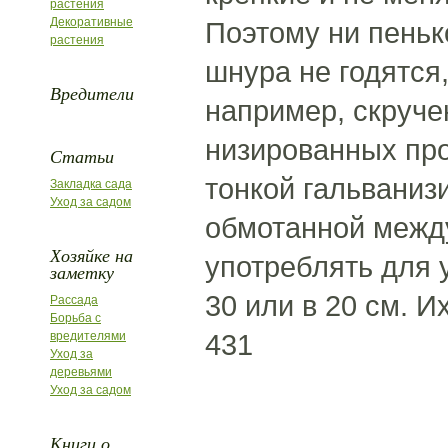
растения
Декоративные
Поэтому ни пеньк
растения
шнура не годятся
Вредители
например, скруче
низированных про
Статьи
тонкой гальваниз
Закладка сада
Уход за садом
обмотанной между
Хозяйке на
употреблять для 
заметку
30 или в 20 см. И
Рассада
Борьба с
431
вредителями
Уход за
деревьями
Уход за садом
Книги о