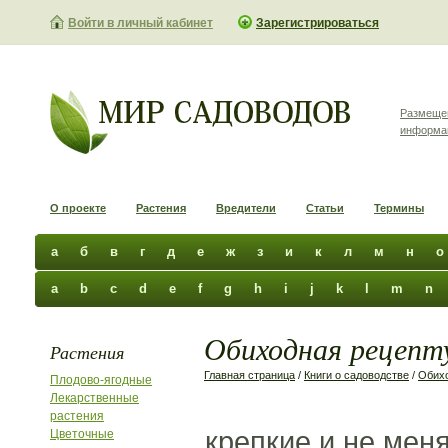
Войти в личный кабинет
Зарегистрироваться
Размеще
информа
О проекте
Растения
Вредители
Статьи
Термины
а
б
в
г
д
е
ж
з
и
к
л
м
н
о
a
b
c
d
e
f
g
h
i
j
k
l
m
n
Обиходная рецепту
Растения
Главная страница
/
Книги о садоводстве
/
Обихо
Плодово-ягодные
Лекарственные
растения
крепкие и не мен
Цветочные