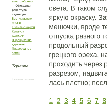
вместо обрезки
— Обиходная
света. В таком с
рецептура
садовода
яркую окраску. З
Вертикальные
грядки
мешочки, вроде т
К земле с наукой
Культура
отпуска разного 
БОНСАИ
Выращивание
продольный разре
деревьев
Плодородные
грецкого ореха, 
земли
проходить через 
Термины
разрезом, надвиг
На правах рекламы:
лась плотно; посл
1
2
3
4
5
6
7
8