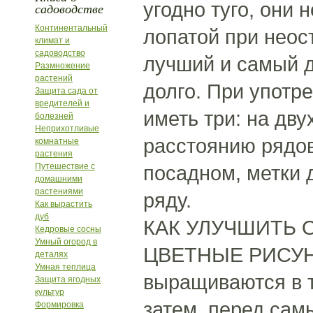
угодно туго, они
садоводстве
Континентальный
лопатой при неос
климат и
садоводство
лучший и самый 
Размножение
растений
долго. При употр
Защита сада от
вредителей и
иметь три: на дву
болезней
Неприхотливые
расстоянию рядов 
комнатные
растения
Путешествие с
посадном, метки 
домашними
растениями
ряду.
Как вырастить
дуб
КАК УЛУЧШИТЬ 
Кедровые сосны
Умный огород в
ЦВЕТНЫЕ РИСУНКИ
деталях
Умная теплица
выращиваются в т
Защита ягодных
культур
затем, перед сам
Формировка