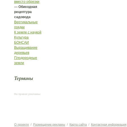
вместо обрезки
— Обиходная
рецептура
садовода
Вертикальные
грядки
К земле с наукой
Культура
БОНСАИ
Выращивание
деревьев
Плодородные
земли
Термины
На правах рекламы:
О проекте
/
Размещение рекламы
/
Карта сайта
/
Контактная информация