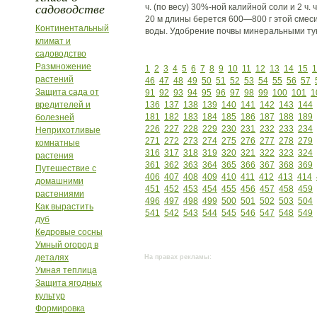
садоводстве
ч. (по весу) 30%-ной калийной соли и 2 ч.
20 м длины берется 600—800 г этой смеси
Континентальный
воды. Удобрение почвы минеральными тук
климат и
садоводство
Размножение
1
2
3
4
5
6
7
8
9
10
11
12
13
14
15
1
растений
46
47
48
49
50
51
52
53
54
55
56
57
Защита сада от
91
92
93
94
95
96
97
98
99
100
101
1
вредителей и
136
137
138
139
140
141
142
143
144
181
182
183
184
185
186
187
188
189
болезней
226
227
228
229
230
231
232
233
234
Неприхотливые
271
272
273
274
275
276
277
278
279
комнатные
316
317
318
319
320
321
322
323
324
растения
361
362
363
364
365
366
367
368
369
Путешествие с
406
407
408
409
410
411
412
413
414
домашними
451
452
453
454
455
456
457
458
459
растениями
496
497
498
499
500
501
502
503
504
Как вырастить
541
542
543
544
545
546
547
548
549
дуб
Кедровые сосны
Умный огород в
деталях
На правах рекламы:
Умная теплица
Защита ягодных
культур
Формировка