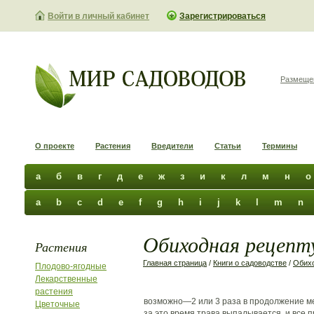
Войти в личный кабинет
Зарегистрироваться
Размеще
О проекте
Растения
Вредители
Статьи
Термины
а
б
в
г
д
е
ж
з
и
к
л
м
н
о
a
b
c
d
e
f
g
h
i
j
k
l
m
n
Обиходная рецепту
Растения
Главная страница
/
Книги о садоводстве
/
Обихо
Плодово-ягодные
Лекарственные
растения
возможно—2 или 3 раза в продолжение ме
Цветочные
за это время трава выпалывается, и все 