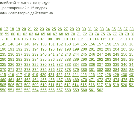
 чилийской селитры; на гряду в
, растворенной в 15 ведрах
ами благотворно действует на
6
17
18
19
20
21
22
23
24
25
26
27
28
29
30
31
32
33
34
35
36
37
38
58
59
60
61
62
63
64
65
66
67
68
69
70
71
72
73
74
75
76
77
78
79
8
02
103
104
105
106
107
108
109
110
111
112
113
114
115
116
117
118
1
145
146
147
148
149
150
151
152
153
154
155
156
157
158
159
160
16
190
191
192
193
194
195
196
197
198
199
200
201
202
203
204
205
20
235
236
237
238
239
240
241
242
243
244
245
246
247
248
249
250
25
280
281
282
283
284
285
286
287
288
289
290
291
292
293
294
295
29
325
326
327
328
329
330
331
332
333
334
335
336
337
338
339
340
34
370
371
372
373
374
375
376
377
378
379
380
381
382
383
384
385
38
415
416
417
418
419
420
421
422
423
424
425
426
427
428
429
430
43
460
461
462
463
464
465
466
467
468
469
470
471
472
473
474
475
47
505
506
507
508
509
510
511
512
513
514
515
516
517
518
519
520
52
550
551
552
553
554
555
556
557
558
559
560
561
562