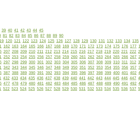
39
40
41
42
43
44
45
0
81
82
83
84
85
86
87
88
89
90
19
120
121
122
123
124
125
126
127
128
129
130
131
132
133
134
135
1
162
163
164
165
166
167
168
169
170
171
172
173
174
175
176
177
6
207
208
209
210
211
212
213
214
215
216
217
218
219
220
221
222
1
252
253
254
255
256
257
258
259
260
261
262
263
264
265
266
267
6
297
298
299
300
301
302
303
304
305
306
307
308
309
310
311
312
1
342
343
344
345
346
347
348
349
350
351
352
353
354
355
356
357
6
387
388
389
390
391
392
393
394
395
396
397
398
399
400
401
402
1
432
433
434
435
436
437
438
439
440
441
442
443
444
445
446
447
6
477
478
479
480
481
482
483
484
485
486
487
488
489
490
491
492
1
522
523
524
525
526
527
528
529
530
531
532
533
534
535
536
537