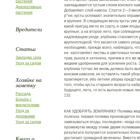
растения
закладываются густым слоем конского на
Декоративные
Добавляют слой навоза. Спустя 2—3 меся
растения
р^ни, кусты успевают значительно оправи
и крупнее. В следующую весну кусты уже д
какой присущ им по их сорту, и сами яго
Вредители
крупные; а на второе лето, при соблюден
надлежащем уходе, клубника становится 
крупноплодной. Что касается самого ухода
Статьи
необходимо, прежде всего, наблюдать, что
не. заготовляет листвы и цветочных почек
Закладка сада
трав, рыхла и затенена, причем в это же 
Уход за садом
жидким удобрением для усиления роста. 
клубника тотчас же вновь должна быть в
конским навозом; не оставлять такой уборк
Хозяйке на
практикуется, ибо летняя уборка предст
заметку
того, чтобы кусты старшего возраста на
будущего, лета, то есть выгнали новые лис
Рассада
132
Борьба с
вредителями
Уход за
КАК УДОБРЯТЬ ЗЕМЛЯНИКУ. Поливка жидк
деревьями
полезна: первая поливка производится по
Уход за садом
завязываться ягоды; последняя—когда со
промежутке между этими двумя поливками
результате получается значительно боль
Книги о
достигают громадной величины. Вместо кб