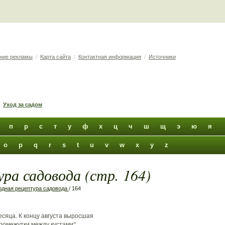
ние рекламы
/
Карта сайта
/
Контактная информация
/
Источники
Уход за садом
п
р
с
т
у
ф
х
ц
ч
ш
щ
э
ю
я
o
p
q
r
s
t
u
v
w
x
y
z
ра садовода (стр. 164)
дная рецептура садовода
/ 164
сяца. К концу августа выросшая
промежутки между кустами^