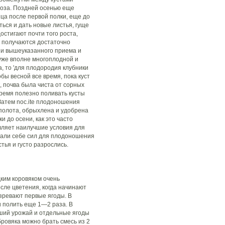
воза. Поздней осенью еще
ца после первой полки, еще до
ться и дать новые листья, гуще
остигают почти того роста,
ды получаются достаточно
ии вышеуказанного приема и
уже вполне многоплодной и
, то 'для плодородия клубники
бы весной все время, пока куст
, почва была чиста от сорных
время полезно поливать кусты
Затем noc.ite плодоношения
ыполота, обрыхлена и удобрена
и до осени, как это часто
авляет наилучшие условия для
брали себе сил для плодоношения
тья и густо разрослись.
им коровяком очень
сле цветения, когда начинают
зревают первые ягоды. В
 полить еще 1—2 раза. В
ший урожай и отдельные ягоды
ровяка можно брать смесь из 2