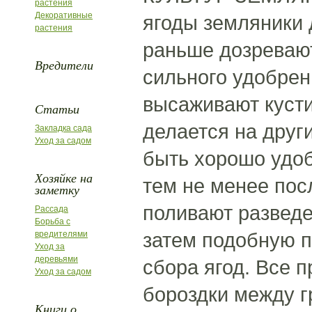
растения
Декоративные
ягоды земляники 
растения
раньше дозревают
Вредители
сильного удобрен
высаживают кустик
Статьи
делается на други
Закладка сада
Уход за садом
быть хорошо удо
Хозяйке на
тем не менее пос
заметку
поливают разведе
Рассада
Борьба с
затем подобную п
вредителями
Уход за
деревьями
сбора ягод. Все 
Уход за садом
бороздки между 
Книги о