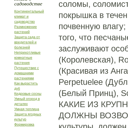
соломы, соломисто
садоводстве
Континентальный
покрышка в течен
климат и
садоводство
почвенную влагу;
Размножение
растений
того, что песчан
Защита сада от
вредителей и
заслуживают особ
болезней
Неприхотливые
(Королевская), Ro
комнатные
растения
Путешествие с
(Красивая из Анга
домашними
растениями
Perpetuelee (Дубл
Как вырастить
дуб
(Белый Принц), S
Кедровые сосны
Умный огород в
КАКИЕ ИЗ КРУП
деталях
Умная теплица
ДОЛЖНЫ ВОЗВОДИТ
Защита ягодных
культур
культуры, должен
Формировка