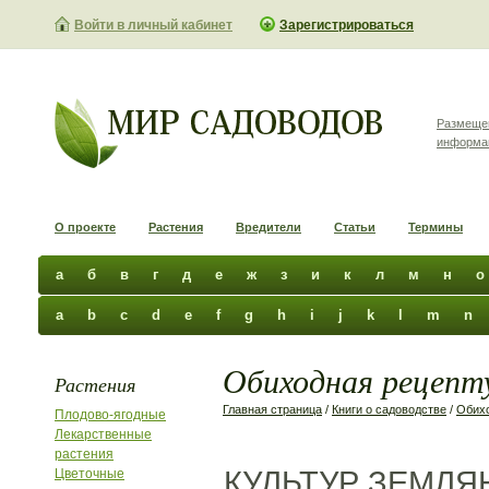
Войти в личный кабинет
Зарегистрироваться
Размеще
информа
О проекте
Растения
Вредители
Статьи
Термины
а
б
в
г
д
е
ж
з
и
к
л
м
н
о
a
b
c
d
e
f
g
h
i
j
k
l
m
n
Обиходная рецепту
Растения
Главная страница
/
Книги о садоводстве
/
Обихо
Плодово-ягодные
Лекарственные
растения
КУЛЬТУР ЗЕМЛЯН
Цветочные