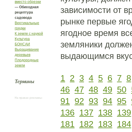
вместо обрезки
— Обиходная
зависимости от в
рецептура
садовода
рынке первые яго
Вертикальные
грядки
ягодное время вс
К земле с наукой
Культура
земляники должен
БОНСАИ
Выращивание
выдающимся вкус
деревьев
Плодородные
земли
1
2
3
4
5
6
7
8
Термины
46
47
48
49
50
91
92
93
94
95
На правах рекламы:
136
137
138
139
181
182
183
184