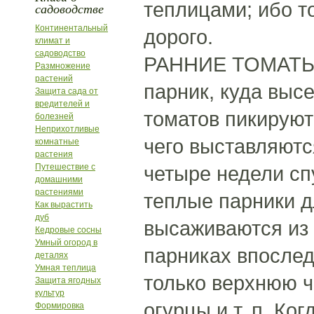
теплицами; ибо т
садоводстве
Континентальный
дорого.
климат и
садоводство
РАННИЕ ТОМАТЫ. 
Размножение
растений
парник, куда выс
Защита сада от
вредителей и
томатов пикируют
болезней
Неприхотливые
чего выставляютс
комнатные
растения
Путешествие с
четыре недели сп
домашними
растениями
теплые парники д
Как вырастить
дуб
высаживаются из 
Кедровые сосны
Умный огород в
парниках впослед
деталях
Умная теплица
только верхнюю ч
Защита ягодных
культур
огурцы и т. п. Ко
Формировка