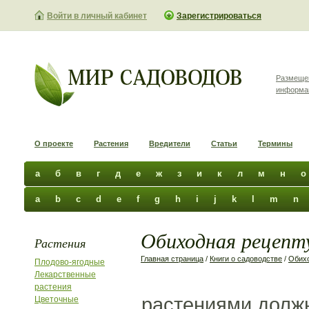
Войти в личный кабинет
Зарегистрироваться
Размеще
информа
О проекте
Растения
Вредители
Статьи
Термины
а
б
в
г
д
е
ж
з
и
к
л
м
н
о
a
b
c
d
e
f
g
h
i
j
k
l
m
n
Обиходная рецепту
Растения
Главная страница
/
Книги о садоводстве
/
Обихо
Плодово-ягодные
Лекарственные
растения
растениями должн
Цветочные