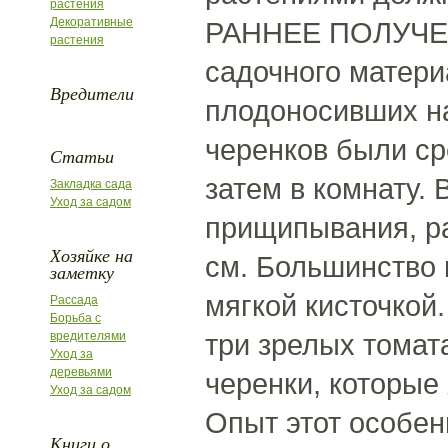
растения
Декоративные
РАННЕЕ ПОЛУЧЕН
растения
садочного матери
Вредители
плодоносивших на
черенков были ср
Статьи
затем в комнату. 
Закладка сада
Уход за садом
прищипывания, ра
Хозяйке на
см. Большинство 
заметку
мягкой кисточкой
Рассада
Борьба с
три зрелых томат
вредителями
Уход за
деревьями
черенки, которые
Уход за садом
Опыт этот особе
Книги о