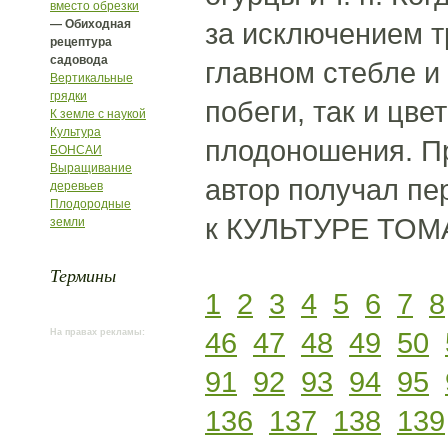
вместо обрезки
— Обиходная
за исключением т
рецептура
садовода
главном стебле и
Вертикальные
грядки
побеги, так и цв
К земле с наукой
Культура
плодоношения. Пр
БОНСАИ
Выращивание
автор получал пе
деревьев
Плодородные
к КУЛЬТУРЕ ТОМА
земли
Термины
1
2
3
4
5
6
7
8
46
47
48
49
50
На правах рекламы:
91
92
93
94
95
136
137
138
139