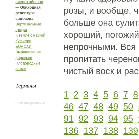
вместо обрезки
— Обиходная
розы, и вообще, 
рецептура
садовода
больше она сулит
Вертикальные
грядки
хороший, погожий
К земле с наукой
Культура
непрочными. Вся 
БОНСАИ
Выращивание
пропитать черено
деревьев
Плодородные
чистый воск и рас
земли
Термины
1
2
3
4
5
6
7
8
46
47
48
49
50
На правах рекламы:
91
92
93
94
95
136
137
138
139