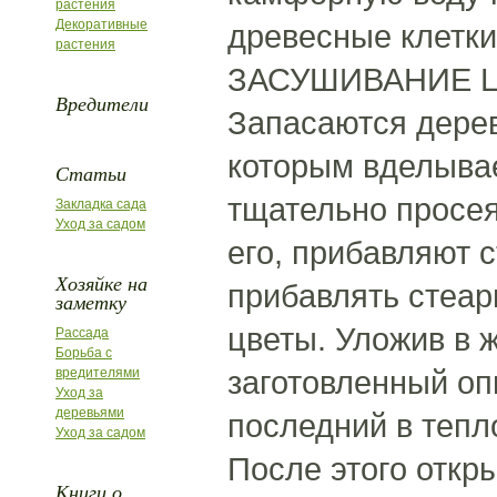
растения
Декоративные
древесные клетки
растения
ЗАСУШИВАНИЕ Ц
Вредители
Запасаются дере
которым вделыва
Статьи
тщательно просея
Закладка сада
Уход за садом
его, прибавляют с
Хозяйке на
прибавлять стеари
заметку
цветы. Уложив в 
Рассада
Борьба с
заготовленный оп
вредителями
Уход за
деревьями
последний в тепло
Уход за садом
После этого откр
Книги о