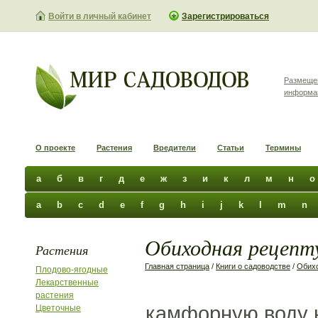
Войти в личный кабинет
Зарегистрироваться
Размеще
информа
О проекте
Растения
Вредители
Статьи
Термины
а
б
в
г
д
е
ж
з
и
к
л
м
н
о
a
b
c
d
e
f
g
h
i
j
k
l
m
n
Обиходная рецепту
Растения
Главная страница
/
Книги о садоводстве
/
Обихо
Плодово-ягодные
Лекарственные
растения
камфорную воду н
Цветочные