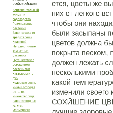
ется, цветы же в
садоводстве
Континентальный
них от легкого вс
климат и
садоводство
чтобы они находи
Размножение
растений
были засыпаны п
Защита сада от
вредителей и
цветов должна бы
болезней
Неприхотливые
покрыта песком,
комнатные
растения
Путешествие с
должен лежать сл
домашними
растениями
несколькими проб
Как вырастить
дуб
какой температур
Кедровые сосны
Умный огород в
изменили своего 
деталях
Умная теплица
СОХЙШЕНИЕ ЦВЕТ
Защита ягодных
культур
лучшие здоровые 
Формировка