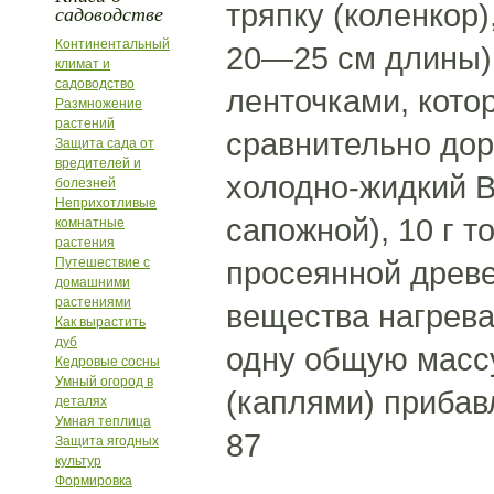
тряпку (коленкор)
садоводстве
Континентальный
20—25 см длины) 
климат и
садоводство
ленточками, кото
Размножение
растений
сравнительно дор
Защита сада от
вредителей и
холодно-жидкий ВА
болезней
Неприхотливые
сапожной), 10 г т
комнатные
растения
Путешествие с
просеянной древе
домашними
растениями
вещества нагреваю
Как вырастить
дуб
одну общую массу
Кедровые сосны
Умный огород в
(каплями) прибавл
деталях
Умная теплица
87
Защита ягодных
культур
Формировка