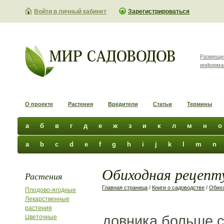
Войти в личный кабинет
Зарегистрироваться
Размеще
информа
О проекте
Растения
Вредители
Статьи
Термины
а
б
в
г
д
е
ж
з
и
к
л
м
н
о
a
b
c
d
e
f
g
h
i
j
k
l
m
n
Обиходная рецепту
Растения
Главная страница
/
Книги о садоводстве
/
Обихо
Плодово-ягодные
Лекарственные
растения
довника больше с
Цветочные