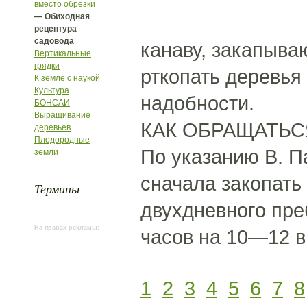
вместо обрезки
— Обиходная
рецептура
садовода
канаву, закапыва
Вертикальные
грядки
рткопать деревья 
К земле с наукой
Культура
надобности.
БОНСАИ
Выращивание
КАК ОБРАЩАТЬ
деревьев
Плодородные
По указанию В. П
земли
сначала закопать
Термины
двухдневного пре
На правах рекламы:
часов на 10—12 в
1
2
3
4
5
6
7
8