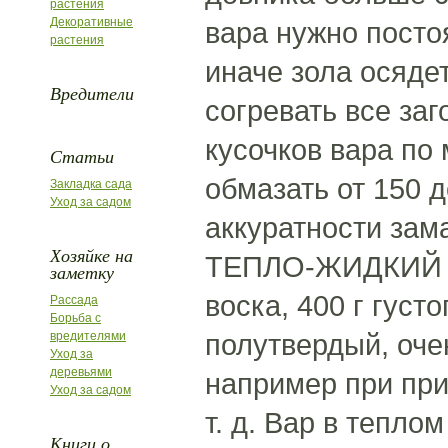
растения
Декоративные
вара нужно посто
растения
иначе зола осядет
Вредители
согревать все заг
кусочков вара по 
Статьи
обмазать от 150 
Закладка сада
Уход за садом
аккуратности зама
Хозяйке на
ТЕПЛО-ЖИДКИЙ ВАР
заметку
воска, 400 г густ
Рассада
Борьба с
полутвердый, оче
вредителями
Уход за
деревьями
например при при
Уход за садом
т. д. Вар в тепл
Книги о