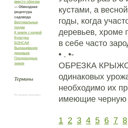
вместо обрезки
— Обиходная
кустами, а весной
рецептура
садовода
годы, когда участ
Вертикальные
грядки
деревьев, хроме 
К земле с наукой
Культура
в себе часто зар
БОНСАИ
Выращивание
• . •-
деревьев
Плодородные
ОБРЕЗКА КРЫЖОВ
земли
одинаковых урожа
Термины
необходимо их пр
На правах рекламы:
имеющие черную к
1
2
3
4
5
6
7
8