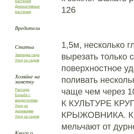
растения
Декоративные
126
растения
Вредители
1,5м, несколько 
Статьи
вырезать только 
Закладка сада
Уход за садом
поверхностное уд
Хозяйке на
поливать несколь
заметку
чаще чем через 10
Рассада
Борьба с
К КУЛЬТУРЕ КР
вредителями
Уход за
деревьями
КРЫЖОВНИКА. Кр
Уход за садом
мельчают от дурно
Книги о