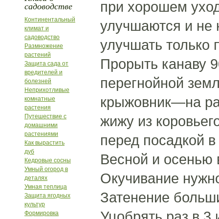
при хорошем уход
садоводстве
Континентальный
улучшаются и не 
климат и
садоводство
улучшать только 
Размножение
растений
Прорыть канаву 9
Защита сада от
вредителей и
перегнойной земл
болезней
Неприхотливые
крыжовник—на рас
комнатные
растения
Путешествие с
жижу из коровьего
домашними
растениями
перед посадкой в
Как вырастить
дуб
Весной и осенью 
Кедровые сосны
Умный огород в
Окучивание нужно 
деталях
Умная теплица
Затенение больш
Защита ягодных
культур
Уцобрять раз в 3
Формировка