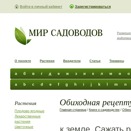
Войти в личный кабинет
Зарегистрироваться
Размеще
информа
О проекте
Растения
Вредители
Статьи
Термины
а
б
в
г
д
е
ж
з
и
к
л
м
н
о
a
b
c
d
e
f
g
h
i
j
k
l
m
n
Обиходная рецепту
Растения
Главная страница
/
Книги о садоводстве
/
Обихо
Плодово-ягодные
Лекарственные
растения
к земле. Сажать 
Цветочные