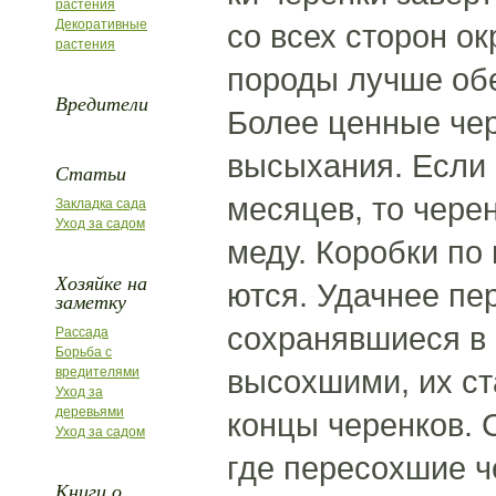
растения
Декоративные
со всех сторон о
растения
породы лучше обе
Вредители
Более ценные че
высыхания. Если 
Статьи
месяцев, то чере
Закладка сада
Уход за садом
меду. Коробки по
Хозяйке на
ются. Удачнее пе
заметку
сохранявшиеся в 
Рассада
Борьба с
высохшими, их ст
вредителями
Уход за
деревьями
концы черенков. 
Уход за садом
где пересохшие ч
Книги о