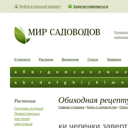
Войти в личный кабинет
Зарегистрироваться
Размеще
информа
О проекте
Растения
Вредители
Статьи
Термины
а
б
в
г
д
е
ж
з
и
к
л
м
н
о
a
b
c
d
e
f
g
h
i
j
k
l
m
n
Обиходная рецепту
Растения
Главная страница
/
Книги о садоводстве
/
Обихо
Плодово-ягодные
Лекарственные
растения
ки черенки завер
Цветочные