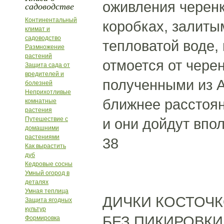
оживления черенк
садоводстве
Континентальный
коробках, залиты
климат и
садоводство
тепловатой воде,
Размножение
растений
отмоется от чере
Защита сада от
вредителей и
полученными из 
болезней
Неприхотливые
ближнее расстоян
комнатные
растения
Путешествие с
и они дойдут впо
домашними
растениями
38
Как вырастить
дуб
Кедровые сосны
Умный огород в
деталях
Умная теплица
ДИЧКИ КОСТОЧ
Защита ягодных
культур
БЕЗ ПИКИРОВКИ. 
Формировка