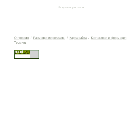
На правах рекламы:
О проекте
/
Размещение рекламы
/
Карта сайта
/
Контактная информация
Термины