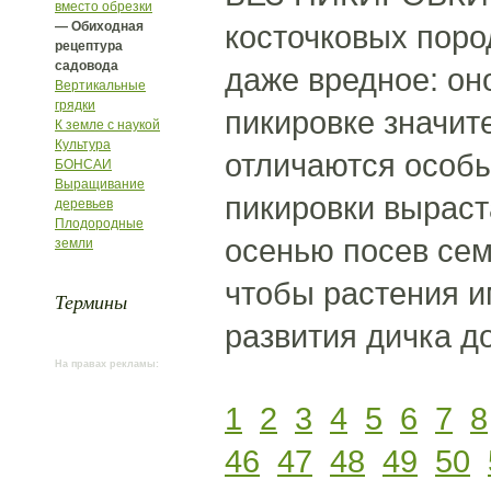
вместо обрезки
— Обиходная
косточковых поро
рецептура
садовода
даже вредное: он
Вертикальные
грядки
пикировке значит
К земле с наукой
Культура
отличаются особы
БОНСАИ
Выращивание
пикировки выраст
деревьев
Плодородные
осенью посев сем
земли
чтобы растения и
Термины
развития дичка д
На правах рекламы:
1
2
3
4
5
6
7
8
46
47
48
49
50