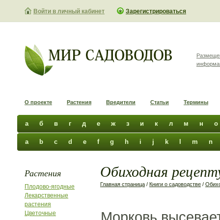
Войти в личный кабинет
Зарегистрироваться
Размеще
информа
О проекте
Растения
Вредители
Статьи
Термины
а
б
в
г
д
е
ж
з
и
к
л
м
н
о
a
b
c
d
e
f
g
h
i
j
k
l
m
n
Обиходная рецепту
Растения
Главная страница
/
Книги о садоводстве
/
Обихо
Плодово-ягодные
Лекарственные
растения
Морковь высевает
Цветочные