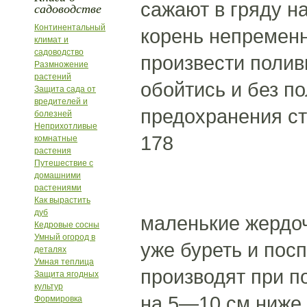
сажают в гряду н
садоводстве
Континентальный
корень непременн
климат и
садоводство
произвести полив
Размножение
растений
обойтись и без п
Защита сада от
вредителей и
предохранения ст
болезней
Неприхотливые
178
комнатные
растения
Путешествие с
домашними
растениями
Как вырастить
дуб
маленькие жердоч
Кедровые сосны
Умный огород в
уже буреть и пос
деталях
Умная теплица
производят при п
Защита ягодных
культур
на 5—10 см ниже 
Формировка