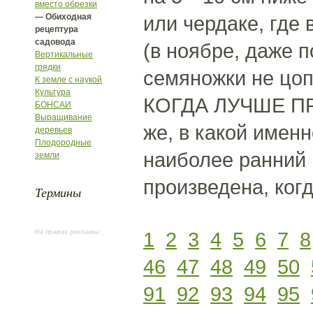
вместо обрезки
— Обиходная
или чердаке, где 
рецептура
садовода
(в ноябре, даже 
Вертикальные
грядки
семяножки не цоп
К земле с наукой
Культура
КОГДА ЛУЧШЕ ПР
БОНСАИ
Выращивание
же, в какой имен
деревьев
Плодородные
наиболее ранний 
земли
произведена, ког
Термины
1
2
3
4
5
6
7
8
На правах рекламы:
46
47
48
49
50
91
92
93
94
95