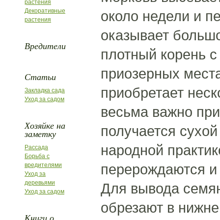
растения
Декоративные
около недели и п
растения
оказывает большо
Вредители
плотный корень с 
приозерных места
Статьи
приобретает неск
Закладка сада
Уход за садом
весьма важно при
Хозяйке на
получается сухой 
заметку
народной практик
Рассада
Борьба с
перерождаются и 
вредителями
Уход за
деревьями
Для вывода семян
Уход за садом
обрезают в нижне
Книги о