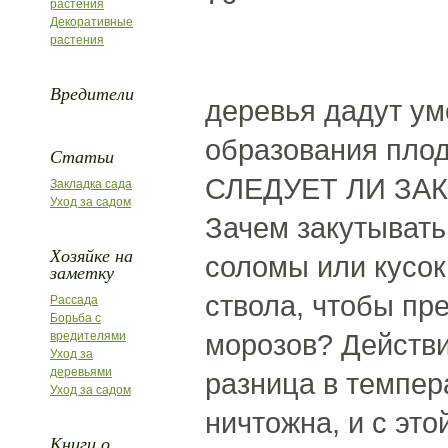
растения
Декоративные
растения
Вредители
деревья дадут ум
образования плод
Статьи
СЛЕДУЕТ ЛИ ЗА
Закладка сада
Уход за садом
Зачем закутывать
Хозяйке на
соломы или кусок
заметку
ствола, чтобы пр
Рассада
Борьба с
морозов? Действи
вредителями
Уход за
деревьями
разница в темпер
Уход за садом
ничтожна, и с эт
Книги о