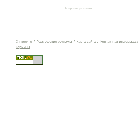
На правах рекламы:
О проекте
/
Размещение рекламы
/
Карта сайта
/
Контактная информация
Термины