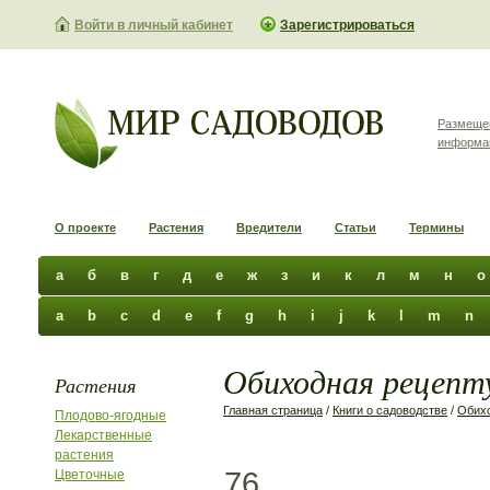
Войти в личный кабинет
Зарегистрироваться
Размеще
информа
О проекте
Растения
Вредители
Статьи
Термины
а
б
в
г
д
е
ж
з
и
к
л
м
н
о
a
b
c
d
e
f
g
h
i
j
k
l
m
n
Обиходная рецепту
Растения
Главная страница
/
Книги о садоводстве
/
Обихо
Плодово-ягодные
Лекарственные
растения
76
Цветочные