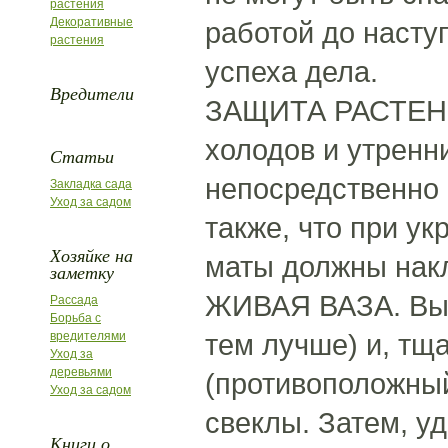
растения
Декоративные
работой до насту
растения
успеха дела.
Вредители
ЗАЩИТА РАСТЕНИ
холодов и утренн
Статьи
непосредственно 
Закладка сада
Уход за садом
также, что при у
Хозяйке на
маты должны накл
заметку
ЖИВАЯ ВАЗА. Выб
Рассада
Борьба с
тем лучше) и, тщ
вредителями
Уход за
деревьями
(противоположный
Уход за садом
свеклы. Затем, у
Книги о