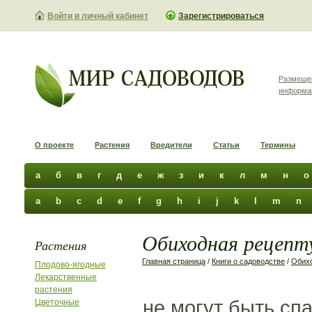
Войти в личный кабинет
Зарегистрироваться
Размеще
информа
О проекте
Растения
Вредители
Статьи
Термины
а
б
в
г
д
е
ж
з
и
к
л
м
н
о
a
b
c
d
e
f
g
h
i
j
k
l
m
n
Обиходная рецепту
Растения
Главная страница
/
Книги о садоводстве
/
Обихо
Плодово-ягодные
Лекарственные
растения
не могут быть сп
Цветочные