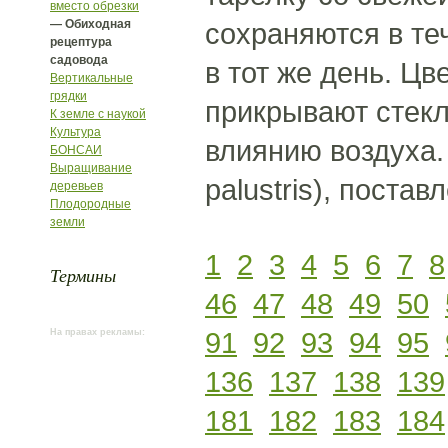
вместо обрезки
— Обиходная
сохраняются в те
рецептура
садовода
в тот же день. Ц
Вертикальные
грядки
прикрывают стекл
К земле с наукой
Культура
влиянию воздуха.
БОНСАИ
Выращивание
palustris), поста
деревьев
Плодородные
земли
1
2
3
4
5
6
7
8
Термины
46
47
48
49
50
91
92
93
94
95
На правах рекламы:
136
137
138
139
181
182
183
184