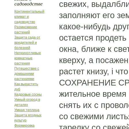
свежих, выдалбли
садоводстве
Континентальный
заполняют его зе
климат и
садоводство
какое-нибудь дру
Размножение
растений
остается продеть 
Защита сада от
вредителей и
окна, ближе к св
болезней
Неприхотливые
кверху, а посаже
комнатные
растения
Путешествие с
растет книзу, i ч
домашними
растениями
СОХРАНЕНИЕ СРЕ
Как вырастить
дуб
жительное время 
Кедровые сосны
Умный огород в
снять их с прово
деталях
Умная теплица
со свежими листья
Защита ягодных
культур
тарелку со свеже
Формировка