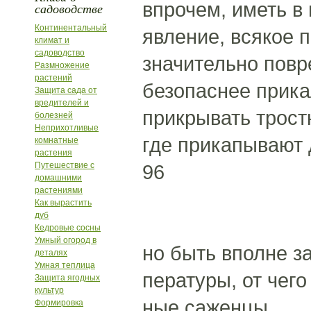
впрочем, иметь в
садоводстве
Континентальный
явление, всякое п
климат и
садоводство
значительно повр
Размножение
растений
безопаснее прика
Защита сада от
вредителей и
прикрывать трост
болезней
Неприхотливые
где прикапывают 
комнатные
растения
Путешествие с
96
домашними
растениями
Как вырастить
дуб
Кедровые сосны
Умный огород в
но быть вполне з
деталях
Умная теплица
пературы, от чег
Защита ягодных
культур
ные саженцы.
Формировка