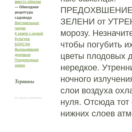
вместо обрезки
— Обиходная
ПРЕДОХВШЕНИЕ
рецептура
садовода
ЗЕЛЕНИ от УТРЕН
Вертикальные
грядки
морозу. Незначит
К земле с наукой
Культура
чтобы погубить их
БОНСАИ
Выращивание
цветы плодовых 
деревьев
Плодородные
нередкое. Утренн
земли
ночного излучени
Термины
слои воздуха охл
На правах рекламы:
нуля. Отсюда тот
нижних слоев атм