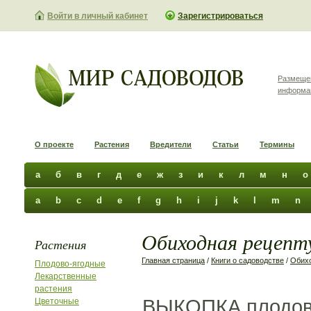
Войти в личный кабинет
Зарегистрироваться
Размеще
информа
О проекте
Растения
Вредители
Статьи
Термины
а
б
в
г
д
е
ж
з
и
к
л
м
н
о
a
b
c
d
e
f
g
h
i
j
k
l
m
n
Обиходная рецепту
Растения
Главная страница
/
Книги о садоводстве
/
Обихо
Плодово-ягодные
Лекарственные
растения
ВЫКОПКА плодовы
Цветочные