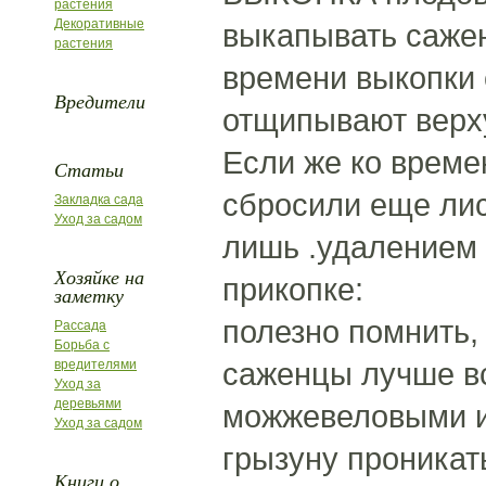
растения
Декоративные
выкапывать сажен
растения
времени выкопки с
Вредители
отщипывают верху
Если же ко време
Статьи
сбросили еще лис
Закладка сада
Уход за садом
лишь .удалением
Хозяйке на
прикопке:
заметку
полезно помнить
Рассада
Борьба с
саженцы лучше вс
вредителями
Уход за
деревьями
можжевеловыми и
Уход за садом
грызуну проникат
Книги о