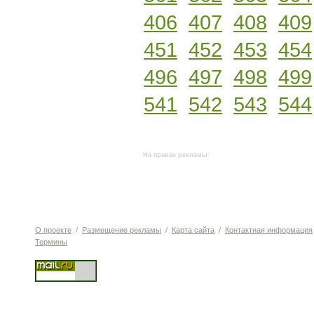
406
407
408
409
451
452
453
454
496
497
498
499
541
542
543
544
На правах рекламы:
О проекте
/
Размещение рекламы
/
Карта сайта
/
Контактная информация
Термины