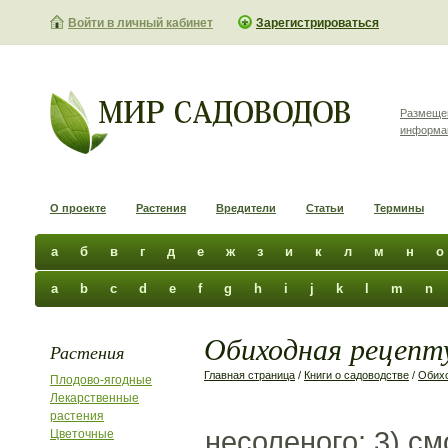
Войти в личный кабинет
Зарегистрироваться
Размеще
информа
О проекте
Растения
Вредители
Статьи
Термины
а
б
в
г
д
е
ж
з
и
к
л
м
н
о
a
b
c
d
e
f
g
h
i
j
k
l
m
n
Обиходная рецепту
Растения
Главная страница
/
Книги о садоводстве
/
Обихо
Плодово-ягодные
Лекарственные
растения
несоленого; 3) см
Цветочные