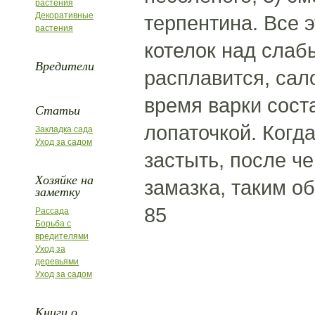
растения
Декоративные
терпентина. Все э
растения
котелок над слабы
Вредители
расплавится, сало
время варки сост
Статьи
лопаточкой. Когда
Закладка сада
Уход за садом
застыть, после че
Хозяйке на
замазка, таким о
заметку
85
Рассада
Борьба с
вредителями
Уход за
деревьями
Уход за садом
Книги о