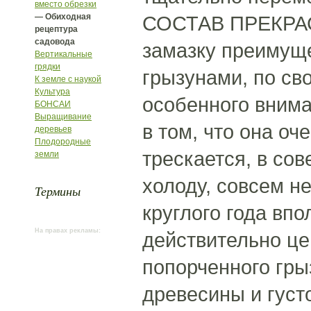
вместо обрезки
— Обиходная
СОСТАВ ПРЕКРАС
рецептура
садовода
замазку преимуще
Вертикальные
грядки
грызунами, по с
К земле с наукой
Культура
особенного внима
БОНСАИ
Выращивание
в том, что она оч
деревьев
Плодородные
трескается, в со
земли
холоду, совсем н
Термины
круглого года вп
На правах рекламы:
действительно це
попорченного гры
древесины и густ