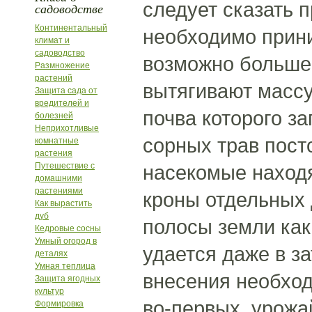
следует сказать 
садоводстве
Континентальный
необходимо прин
климат и
садоводство
возможно больше 
Размножение
растений
вытягивают массу 
Защита сада от
вредителей и
почва которого з
болезней
Неприхотливые
сорных трав пост
комнатные
растения
Путешествие с
насекомые находя
домашними
растениями
кроны отдельных 
Как вырастить
дуб
полосы земли как
Кедровые сосны
Умный огород в
удается даже в з
деталях
Умная теплица
внесения необход
Защита ягодных
культур
во-первых, урожа
Формировка