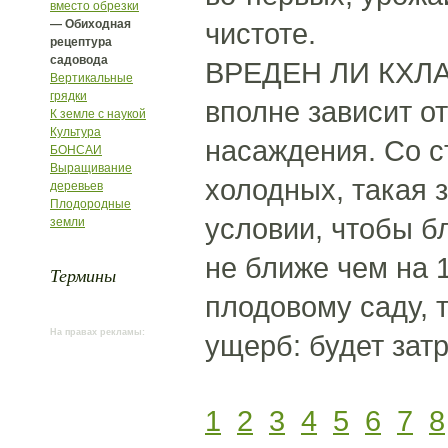
вместо обрезки
— Обиходная
чистоте.
рецептура
садовода
ВРЕДЕН ЛИ КХЛ
Вертикальные
грядки
вполне зависит о
К земле с наукой
Культура
насаждения. Со с
БОНСАИ
Выращивание
холодных, такая 
деревьев
Плодородные
условии, чтобы б
земли
не ближе чем на 
Термины
плодовому саду, 
На правах рекламы:
ущерб: будет зат
1
2
3
4
5
6
7
8