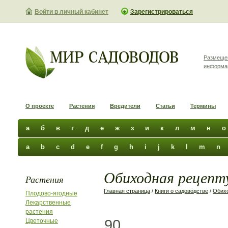
Войти в личный кабинет
Зарегистрироваться
Размеще
информа
О проекте
Растения
Вредители
Статьи
Термины
а
б
в
г
д
е
ж
з
и
к
л
м
н
о
a
b
c
d
e
f
g
h
i
j
k
l
m
n
Обиходная рецепту
Растения
Главная страница
/
Книги о садоводстве
/
Обихо
Плодово-ягодные
Лекарственные
растения
90
Цветочные