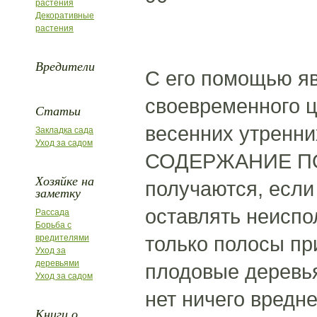
растения
Декоративные
растения
Вредители
С его помощью яв
своевременного ц
Статьи
весенних утренни
Закладка сада
Уход за садом
СОДЕРЖАНИЕ ПОЧ
Хозяйке на
получаются, если
заметку
оставлять неиспо
Рассада
Борьба с
только полосы пр
вредителями
Уход за
деревьями
плодовые деревья
Уход за садом
нет ничего вредне
Книги о