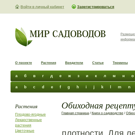
Войти в личный кабинет
Зарегистрироваться
Размеще
информа
О проекте
Растения
Вредители
Статьи
Термины
а
б
в
г
д
е
ж
з
и
к
л
м
н
о
a
b
c
d
e
f
g
h
i
j
k
l
m
n
Обиходная рецепту
Растения
Главная страница
/
Книги о садоводстве
/
Обихо
Плодово-ягодные
Лекарственные
растения
плотности. Для л
Цветочные