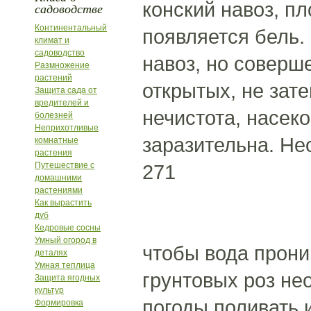
конский навоз, пл
садоводстве
Континентальный
появляется бель. 
климат и
садоводство
навоз, но соверш
Размножение
растений
открытых, не зате
Защита сада от
вредителей и
нечистота, насек
болезней
Неприхотливые
заразительна. Не
комнатные
растения
Путешествие с
271
домашними
растениями
Как вырастить
дуб
Кедровые сосны
Умный огород в
чтобы вода прони
деталях
Умная теплица
грунтовых роз не
Защита ягодных
культур
погоды поливать 
Формировка