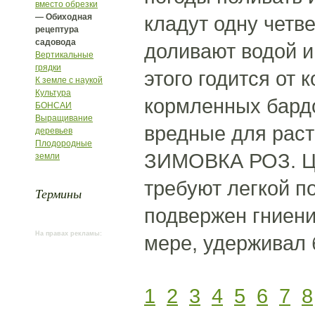
вместо обрезки
— Обиходная
кладут одну четве
рецептура
садовода
доливают водой и
Вертикальные
грядки
этого годится от 
К земле с наукой
Культура
кормленных бардой
БОНСАИ
Выращивание
вредные для раст
деревьев
Плодородные
ЗИМОВКА РОЗ. Це
земли
требуют легкой п
Термины
подвержен гниени
На правах рекламы:
мере, удерживал 
1
2
3
4
5
6
7
8