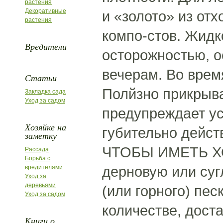
растения
Декоративные
и «золото» из от
растения
компо-стов. Жидк
Вредители
осторожностью, о
вечерам. Во врем
Статьи
Полйзно прикрыв
Закладка сада
Уход за садом
предупреждает ус
Хозяйке на
губительно дейст
заметку
ЧТОБЫ ИМЕТЬ ХО
Рассада
Борьба с
дерновую или суг
вредителями
Уход за
деревьями
(или горного) пе
Уход за садом
количестве, дост
Книги о