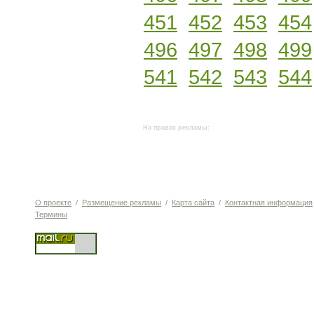
451
452
453
454
496
497
498
499
541
542
543
544
На правах рекламы:
О проекте
/
Размещение рекламы
/
Карта сайта
/
Контактная информация
Термины