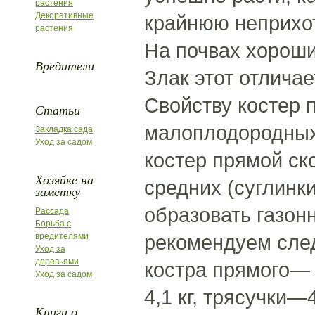
растения
Декоративные
крайнюю неприхот
растения
На почвах хороши
Вредители
Злак этот отлича
Свойству костер 
Статьи
малоплодородных
Закладка сада
Уход за садом
костер прямой ск
Хозяйке на
средних (суглинк
заметку
образовать газон
Рассада
Борьба с
рекомендуем след
вредителями
Уход за
деревьями
костра прямого— 
Уход за садом
4,1 кг, трясучки—
Книги о