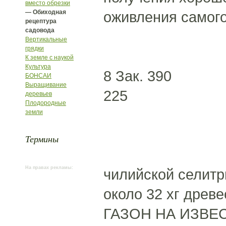
вместо обрезки
— Обиходная
оживления самого
рецептура
садовода
Вертикальные
грядки
К земле с наукой
Культура
8 Зак. 390
БОНСАИ
Выращивание
225
деревьев
Плодородные
земли
Термины
На правах рекламы:
чилийской селитр
около 32 хг древе
ГАЗОН НА ИЗВЕСТ