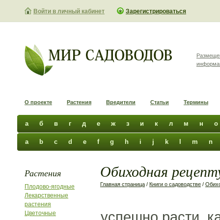
Войти в личный кабинет
Зарегистрироваться
Размеще
информа
О проекте
Растения
Вредители
Статьи
Термины
а
б
в
г
д
е
ж
з
и
к
л
м
н
о
a
b
c
d
e
f
g
h
i
j
k
l
m
n
Обиходная рецепту
Растения
Главная страница
/
Книги о садоводстве
/
Обихо
Плодово-ягодные
Лекарственные
растения
успешно расти, ка
Цветочные