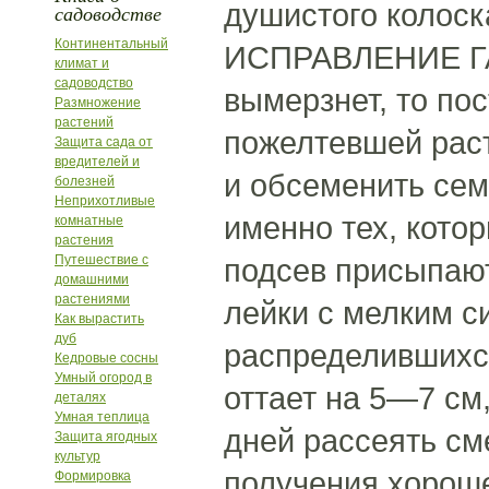
душистого колоска
садоводстве
Континентальный
ИСПРАВЛЕНИЕ ГАЗ
климат и
садоводство
вымерзнет, то по
Размножение
растений
пожелтевшей раст
Защита сада от
вредителей и
и обсеменить сем
болезней
Неприхотливые
именно тех, кото
комнатные
растения
Путешествие с
подсев присыпают
домашними
растениями
лейки с мелким с
Как вырастить
дуб
распределившихся
Кедровые сосны
Умный огород в
оттает на 5—7 см
деталях
Умная теплица
дней рассеять см
Защита ягодных
культур
получения хороше
Формировка