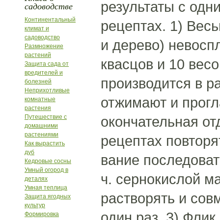
результаты с одн
садоводстве
Континентальный
рецептах. 1) Вес
климат и
садоводство
и дерево) невосп
Размножение
растений
квасцов и 10 вес
Защита сада от
вредителей и
производится в ра
болезней
Неприхотливые
отжимают и прогл
комнатные
растения
Путешествие с
окончательная от
домашними
растениями
рецептах повторя
Как вырастить
дуб
вание последовате
Кедровые сосны
Умный огород в
ч. сернокислой ма
деталях
Умная теплица
растворять и сов
Защита ягодных
культур
один раз. 3) Фли
Формировка