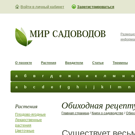
Войти в личный кабинет
Зарегистрироваться
Размеще
информа
О проекте
Растения
Вредители
Статьи
Термины
а
б
в
г
д
е
ж
з
и
к
л
м
н
о
a
b
c
d
e
f
g
h
i
j
k
l
m
n
Обиходная рецепту
Растения
Главная страница
/
Книги о садоводстве
/
Обихо
Плодово-ягодные
Лекарственные
растения
Существует весьм
Цветочные