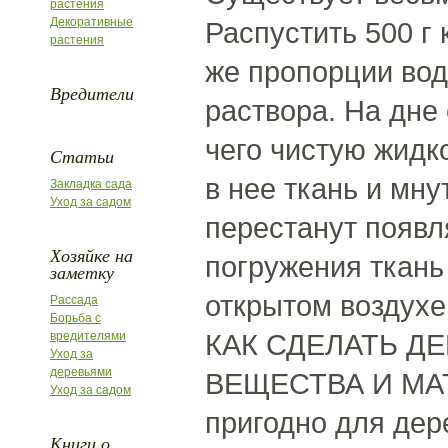
растения
Декоративные
Распустить 500 г 
растения
же пропорции вод
Вредители
раствора. На дне
чего чистую жидк
Статьи
в нее ткань и мн
Закладка сада
Уход за садом
перестанут появл
Хозяйке на
погружения ткань
заметку
открытом воздухе
Рассада
Борьба с
КАК СДЕЛАТЬ Д
вредителями
Уход за
деревьями
ВЕЩЕСТВА И МА
Уход за садом
пригодно для дер
Книги о