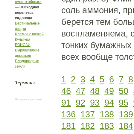
вместо обрезки
— Обиходная
соль аммония, пр
рецептура
садовода
берется тем больш
Вертикальные
грядки
воспламеняема, с
К земле с наукой
Культура
тонких бумажных
БОНСАИ
Выращивание
всех вообще толс
деревьев
Плодородные
земли
1
2
3
4
5
6
7
8
Термины
46
47
48
49
50
91
92
93
94
95
На правах рекламы:
136
137
138
139
181
182
183
184