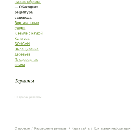
вместо обрезки
— Обиходная
рецептура
садовода
Вертикальные
грядки
К земле с наукой
Культура
БОНСАИ
Выращивание
деревьев
Плодородные
земли
Термины
На правах рекламы:
О проекте
/
Размещение рекламы
/
Карта сайта
/
Контактная информация