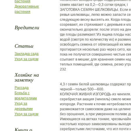
растения
семян хватает на 0,2—0,3 сотки грядок, i
Декоративные
ЗАГОТОВКА СЕМЯН ШЕЛКОВИЦЫ. Если ес
растения
ревья шелковицы, легко можно запасти се
следующую весну высеять их. Когда пло
созревают, их стряхивают с деревьев и кл
Вредители
окончательно дозрели: после этого на де
где плоды размякают.'Из ящика плоды нас
водой (смотря по количеству их) и размин
Статьи
освободить семена от облегающей их мяк
протирается несколько раз через сито, к
Закладка сада
пока не получатся совершенно чистые се
Уход за садом
ссыпают в мешки; для хранения семян над
теплых помещений, где семена, резко утр
232
Хозяйке на
заметку
4,3 г семян белой шелковицы содержат пр
Рассада
черной—только 500—600.
Борьба с
КОЛЮЧАЯ ЖИВАЯ ИЗГОРОДЬ из чингиля. 
вредителями
серебристая акация (чингиль) смело мож
Уход за
изгороди. Растение к почве нетребователь
деревьями
размножается самосевом даже на целине
Уход за садом
без орошения, а при умеренном поливе д
Имеющиеся на ветках тонкие, чрезвычайн
настолько хорошо замаскированы выходя
Книги о
серебристыми листочками, что игл почти 