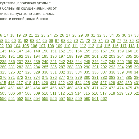
исутствие, производя уколы с
я болевыми ощущениями, как от
итов на кустах не замечалось.
нности весной, когда бывают
6
17
18
19
20
21
22
23
24
25
26
27
28
29
30
31
32
33
34
35
36
37
38
58
59
60
61
62
63
64
65
66
67
68
69
70
71
72
73
74
75
76
77
78
79
8
02
103
104
105
106
107
108
109
110
111
112
113
114
115
116
117
118
1
145
146
147
148
149
150
151
152
153
154
155
156
157
158
159
160
16
190
191
192
193
194
195
196
197
198
199
200
201
202
203
204
205
20
235
236
237
238
239
240
241
242
243
244
245
246
247
248
249
250
25
280
281
282
283
284
285
286
287
288
289
290
291
292
293
294
295
29
325
326
327
328
329
330
331
332
333
334
335
336
337
338
339
340
34
370
371
372
373
374
375
376
377
378
379
380
381
382
383
384
385
38
415
416
417
418
419
420
421
422
423
424
425
426
427
428
429
430
43
460
461
462
463
464
465
466
467
468
469
470
471
472
473
474
475
47
505
506
507
508
509
510
511
512
513
514
515
516
517
518
519
520
52
550
551
552
553
554
555
556
557
558
559
560
561
562