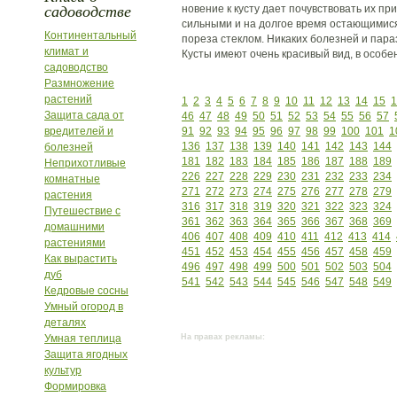
садоводстве
новение к кусту дает почувствовать их пр
сильными и на долгое время остающимис
Континентальный
пореза стеклом. Никаких болезней и параз
климат и
Кусты имеют очень красивый вид, в особе
садоводство
Размножение
растений
1
2
3
4
5
6
7
8
9
10
11
12
13
14
15
1
Защита сада от
46
47
48
49
50
51
52
53
54
55
56
57
вредителей и
91
92
93
94
95
96
97
98
99
100
101
1
136
137
138
139
140
141
142
143
144
болезней
181
182
183
184
185
186
187
188
189
Неприхотливые
226
227
228
229
230
231
232
233
234
комнатные
271
272
273
274
275
276
277
278
279
растения
316
317
318
319
320
321
322
323
324
Путешествие с
361
362
363
364
365
366
367
368
369
домашними
406
407
408
409
410
411
412
413
414
растениями
451
452
453
454
455
456
457
458
459
Как вырастить
496
497
498
499
500
501
502
503
504
дуб
541
542
543
544
545
546
547
548
549
Кедровые сосны
Умный огород в
деталях
Умная теплица
На правах рекламы:
Защита ягодных
культур
Формировка