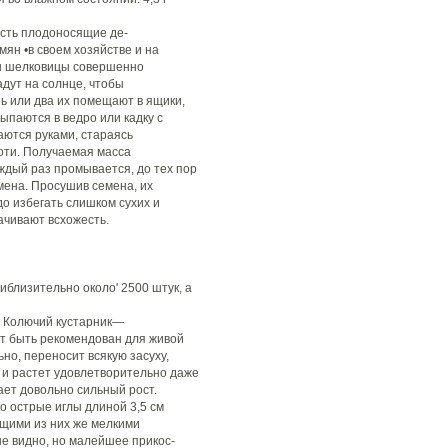
ть плодоносящие де-
мян •в своем хозяйстве и на
ды шелковицы совершенно
адут на солнце, чтобы
нь или два их помещают в ящики,
ыпаются в ведро или кадку с
аются руками, стараясь
оти. Получаемая масса
аждый раз промывается, до тех пор
мена. Просушив семена, их
о избегать слишком сухих и
ачивают всхожесть.
иблизительно около' 2500 штук, а
Колючий кустарник—
ет быть рекомендован для живой
но, переносит всякую засуху,
 и растет удовлетворительно даже
ает довольно сильный рост.
о острые иглы длиной 3,5 см
щими из них же мелкими
не видно, но малейшее прикос-