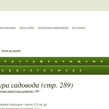
ние рекламы
/
Карта сайта
/
Контактная информация
/
Источники
Уход за садом
п
р
с
т
у
ф
х
ц
ч
ш
щ
э
ю
я
o
p
q
r
s
t
u
v
w
x
y
z
ра садовода (стр. 289)
дная рецептура садовода
/ 289
убина бороздок—около 3,5 см; до
во влажном состоянии. 4,3 г