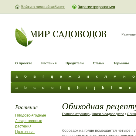
Войти в личный кабинет
Зарегистрироваться
Размеще
О проекте
Растения
Вредители
Статьи
Термины
а
б
в
г
д
е
ж
з
и
к
л
м
н
о
a
b
c
d
e
f
g
h
i
j
k
l
m
n
Обиходная рецепту
Растения
Главная страница
/
Книги о садоводстве
/
Обихо
Плодово-ягодные
Лекарственные
растения
бороздок на гряде помещается четыре. Гл
Цветочные
появления всходов гряды поддерживаются 