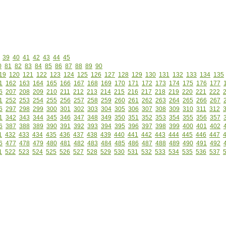
39
40
41
42
43
44
45
0
81
82
83
84
85
86
87
88
89
90
19
120
121
122
123
124
125
126
127
128
129
130
131
132
133
134
135
1
162
163
164
165
166
167
168
169
170
171
172
173
174
175
176
177
6
207
208
209
210
211
212
213
214
215
216
217
218
219
220
221
222
1
252
253
254
255
256
257
258
259
260
261
262
263
264
265
266
267
6
297
298
299
300
301
302
303
304
305
306
307
308
309
310
311
312
1
342
343
344
345
346
347
348
349
350
351
352
353
354
355
356
357
6
387
388
389
390
391
392
393
394
395
396
397
398
399
400
401
402
1
432
433
434
435
436
437
438
439
440
441
442
443
444
445
446
447
6
477
478
479
480
481
482
483
484
485
486
487
488
489
490
491
492
1
522
523
524
525
526
527
528
529
530
531
532
533
534
535
536
537