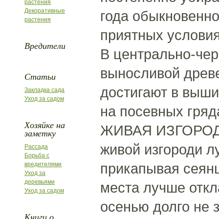
растения
Декоративные
года обыкновенно
растения
приятных условия
Вредители
В центрально-чер
выносливой древе
Статьи
достигают в выши
Закладка сада
Уход за садом
на посевных гряд
Хозяйке на
ЖИВАЯ ИЗГОРОДЬ 
заметку
живой изгороди л
Рассада
Борьба с
прикапывая сеянц
вредителями
Уход за
деревьями
места лучше откл
Уход за садом
осенью долго не 
Книги о