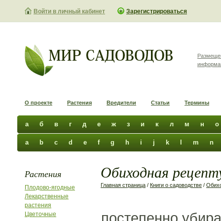
Войти в личный кабинет
Зарегистрироваться
Размеще
информа
О проекте
Растения
Вредители
Статьи
Термины
а
б
в
г
д
е
ж
з
и
к
л
м
н
о
a
b
c
d
e
f
g
h
i
j
k
l
m
n
Обиходная рецепту
Растения
Главная страница
/
Книги о садоводстве
/
Обихо
Плодово-ягодные
Лекарственные
растения
постепенно убира
Цветочные