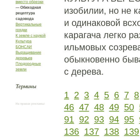
вместо обрезки
— Обиходная
изобилии, но не 
рецептура
садовода
и одинаковой всх
Вертикальные
грядки
карагача легко р
К земле с наукой
Культура
ильмовых созрева
БОНСАИ
Выращивание
обыкновенно быва
деревьев
Плодородные
с дерева.
земли
Термины
1
2
3
4
5
6
7
8
46
47
48
49
50
На правах рекламы:
91
92
93
94
95
136
137
138
139