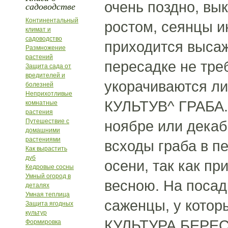
очень поздно, вы
садоводстве
Континентальный
ростом, сеянцы и
климат и
садоводство
приходится выса
Размножение
растений
пересадке не тре
Защита сада от
вредителей и
укорачиваются л
болезней
Неприхотливые
КУЛЬТУВ^ ГРАБА. 
комнатные
растения
Путешествие с
ноябре или декаб
домашними
растениями
всходы граба в п
Как вырастить
дуб
осени, так как п
Кедровые сосны
Умный огород в
весною. На посад
деталях
Умная теплица
саженцы, у котор
Защита ягодных
культур
КУЛЬТУРА БЕРЕСТ
Формировка