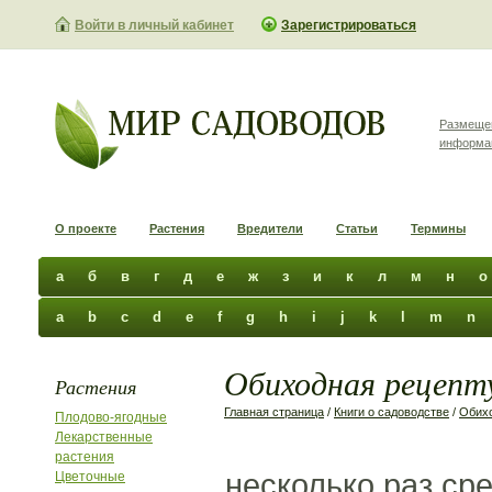
Войти в личный кабинет
Зарегистрироваться
Размеще
информа
О проекте
Растения
Вредители
Статьи
Термины
а
б
в
г
д
е
ж
з
и
к
л
м
н
о
a
b
c
d
e
f
g
h
i
j
k
l
m
n
Обиходная рецепту
Растения
Главная страница
/
Книги о садоводстве
/
Обихо
Плодово-ягодные
Лекарственные
растения
несколько раз ср
Цветочные