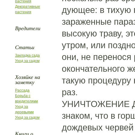
растения
Декоративные
дующее: в тихую 
растения
зараженные параз
Вредители
высокую траву, эт
утром, или поздн
Статьи
они, не перенося
Закладка сада
Уход за садом
окончательного ж
Хозяйке на
такую процедуру 
заметку
раз.
Рассада
Борьба с
УНИЧТОЖЕНИЕ Д
вредителями
Уход за
деревьями
знаком, что в го
Уход за садом
дождевых червей 
Книги о