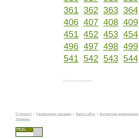
361
362
363
364
406
407
408
409
451
452
453
454
496
497
498
499
541
542
543
544
На правах рекламы:
О проекте
/
Размещение рекламы
/
Карта сайта
/
Контактная информация
Термины