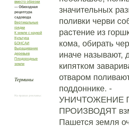
вместо обрезки
— Обиходная
значительных раз
рецептура
садовода
поливки черви со
Вертикальные
грядки
растение из горш
К земле с наукой
Культура
кома, обирать чер
БОНСАИ
Выращивание
иначе называют, 
деревьев
Плодородные
кипятком завари
земли
отваром поливают
Термины
поддоннике. -
На правах рекламы:
УНИЧТОЖЕНИЕ П
ПРОИЗВОДЯТ взме
Пашется земля оч