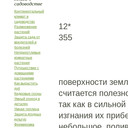
садоводстве
Континентальный
климат и
садоводство
12*
Размножение
растений
355
Защита сада от
вредителей и
болезней
Неприхотливые
комнатные
растения
Путешествие с
домашними
растениями
поверхности земл
Как вырастить
дуб
считается полезно
Кедровые сосны
Умный огород в
так как в сильно
деталях
Умная теплица
изгнания их приб
Защита ягодных
культур
небольшое, полив
Формировка