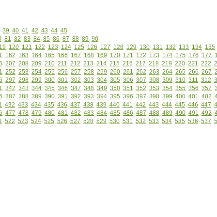
39
40
41
42
43
44
45
0
81
82
83
84
85
86
87
88
89
90
19
120
121
122
123
124
125
126
127
128
129
130
131
132
133
134
135
1
162
163
164
165
166
167
168
169
170
171
172
173
174
175
176
177
6
207
208
209
210
211
212
213
214
215
216
217
218
219
220
221
222
1
252
253
254
255
256
257
258
259
260
261
262
263
264
265
266
267
6
297
298
299
300
301
302
303
304
305
306
307
308
309
310
311
312
1
342
343
344
345
346
347
348
349
350
351
352
353
354
355
356
357
6
387
388
389
390
391
392
393
394
395
396
397
398
399
400
401
402
1
432
433
434
435
436
437
438
439
440
441
442
443
444
445
446
447
6
477
478
479
480
481
482
483
484
485
486
487
488
489
490
491
492
1
522
523
524
525
526
527
528
529
530
531
532
533
534
535
536
537