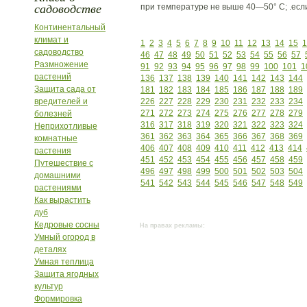
садоводстве
при температуре не выше 40—50° С; .есл
Континентальный
климат и
1
2
3
4
5
6
7
8
9
10
11
12
13
14
15
1
садоводство
46
47
48
49
50
51
52
53
54
55
56
57
Размножение
91
92
93
94
95
96
97
98
99
100
101
1
растений
136
137
138
139
140
141
142
143
144
Защита сада от
181
182
183
184
185
186
187
188
189
вредителей и
226
227
228
229
230
231
232
233
234
271
272
273
274
275
276
277
278
279
болезней
316
317
318
319
320
321
322
323
324
Неприхотливые
361
362
363
364
365
366
367
368
369
комнатные
406
407
408
409
410
411
412
413
414
растения
451
452
453
454
455
456
457
458
459
Путешествие с
496
497
498
499
500
501
502
503
504
домашними
541
542
543
544
545
546
547
548
549
растениями
Как вырастить
дуб
Кедровые сосны
На правах рекламы:
Умный огород в
деталях
Умная теплица
Защита ягодных
культур
Формировка