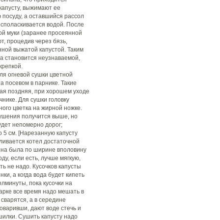
 капусту, выжимают ее
 посуду, а оставшийся рассол
о споласкивается водой. После
ной муки (заранее просеянной
т, процедив через бязь,
нной выжатой капустой. Таким
та становится неузнаваемой,
крепкой.
 огневой сушки цветной
а посевом в парнике. Такие
кая поздняя, при хорошем уходе
чнике. Для сушки головку
ого цветка на жирной ножке.
сушения получится выше, но
удет непомерно дорог;
о 5 см. [Нарезанную капусту
ливается котел достаточной
она была по ширине вполовину
ду, если есть, лучше мягкую,
сть не надо. Кусочков капусты
ки, а когда вода будет кипеть
олминуты, пока кусочки на
арке все время надо мешать в
 сварятся, а в середине
варивши, дают воде стечь и
шилки. Сушить капусту надо