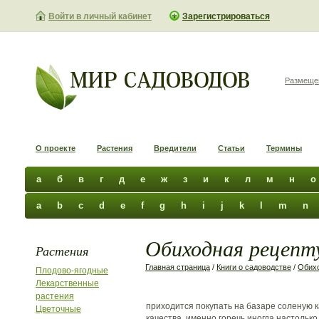
Войти в личный кабинет
Зарегистрироваться
Размеще
О проекте
Растения
Вредители
Статьи
Термины
а
б
в
г
д
е
ж
з
и
к
л
м
н
о
a
b
c
d
e
f
g
h
i
j
k
l
m
n
Обиходная рецепту
Растения
Главная страница
/
Книги о садоводстве
/
Обихо
Плодово-ягодные
Лекарственные
растения
приходится покупать на базаре соленую к
Цветочные
качества, именно горечь иногда настолько