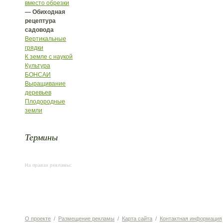
вместо обрезки
— Обиходная
рецептура
садовода
Вертикальные
грядки
К земле с наукой
Культура
БОНСАИ
Выращивание
деревьев
Плодородные
земли
Термины
На правах рекламы:
О проекте
/
Размещение рекламы
/
Карта сайта
/
Контактная информация