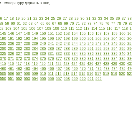
и температуру держать выше,
6
17
18
19
20
21
22
23
24
25
26
27
28
29
30
31
32
33
34
35
36
37
38
58
59
60
61
62
63
64
65
66
67
68
69
70
71
72
73
74
75
76
77
78
79
8
02
103
104
105
106
107
108
109
110
111
112
113
114
115
116
117
118
1
145
146
147
148
149
150
151
152
153
154
155
156
157
158
159
160
16
190
191
192
193
194
195
196
197
198
199
200
201
202
203
204
205
20
235
236
237
238
239
240
241
242
243
244
245
246
247
248
249
250
25
280
281
282
283
284
285
286
287
288
289
290
291
292
293
294
295
29
325
326
327
328
329
330
331
332
333
334
335
336
337
338
339
340
34
370
371
372
373
374
375
376
377
378
379
380
381
382
383
384
385
38
415
416
417
418
419
420
421
422
423
424
425
426
427
428
429
430
43
460
461
462
463
464
465
466
467
468
469
470
471
472
473
474
475
47
505
506
507
508
509
510
511
512
513
514
515
516
517
518
519
520
52
550
551
552
553
554
555
556
557
558
559
560
561
562