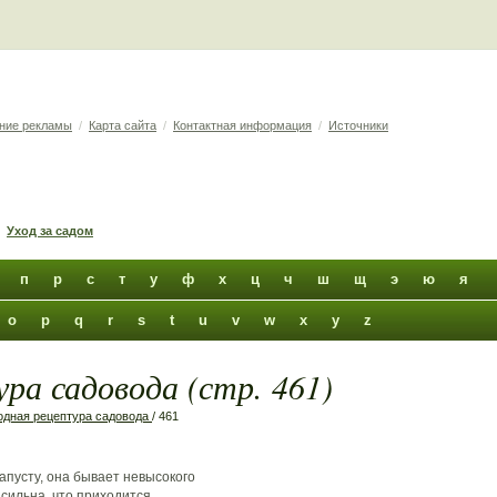
ние рекламы
/
Карта сайта
/
Контактная информация
/
Источники
Уход за садом
п
р
с
т
у
ф
х
ц
ч
ш
щ
э
ю
я
o
p
q
r
s
t
u
v
w
x
y
z
ра садовода (стр. 461)
дная рецептура садовода
/ 461
апусту, она бывает невысокого
 сильна, что приходится