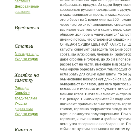
растения
выбрасывать продукт. Из кадки берут всю
Декоративные
хорошенько руками и складывают в другую
растения
в кадке выливается прочь, и кадка хорош
этого берут на 1 ведро кипятка 200 г ржа
через частое сито), хорошенько смешиваю
Вредители
выливают еще теплой в кадку с переложе
образом .вся горечь уничтожается^ капус
именно потому, что становится сладкой и 
Статьи
ОГНЕВАЯ СУШКА ЦВЕТНОЙ КАПУСТЫ. Для
капусты советуют разводить поздние сорт
Закладка сада
сорта, как алжирская, ленорман, эрфуртс
Уход за садом
дают огромные головки, до 35 см в попере
разрезают на части, имеющие вид отдельн
Чем короче обрезать ножку, тем продукт 
Хозяйке на
если брать для сушки одни цветы, то он б
заметку
обыкновенно ножку режут длиной от 3,5 д
обваривают кипятком, для чего приспосаб
Рассада
величины и корзинка из прутьеВэ_чтобы 
Борьба с
меньше котла. В котел наливают чистую во
вредителями
т. е. речную. Никаких примесей в воду кла
Уход за
насыпают приблизительно четверть корзин
деревьями
ключом, корзинка погружается в воду на п
Уход за садом
вкус не покажутся полусваренными. При в
корзинке, иначе нижние и крайние кусочки
останутся совершенно необваренные. Про
Книги о
сейчас же кусочки рассыпают по ситам су