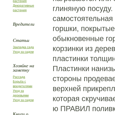
растения
Декоративные
глиняную посуду.
растения
самостоятельная 
Вредители
горшки, покрытые
обыкновенные гор
Статьи
корзинки из дере
Закладка сада
Уход за садом
пластинки толщин
Хозяйке на
Пластинки нанизы
заметку
стороны продевает
Рассада
Борьба с
верхней прикрепл
вредителями
Уход за
деревьями
которая скручива
Уход за садом
ю ПРАВИЛ поливки
Книги о