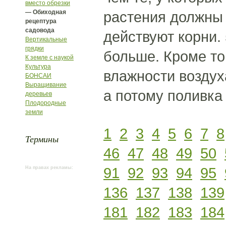
вместо обрезки
— Обиходная
растения должны 
рецептура
садовода
действуют корни.
Вертикальные
грядки
больше. Кроме то
К земле с наукой
Культура
влажности воздух
БОНСАИ
Выращивание
а потому поливка
деревьев
Плодородные
земли
1
2
3
4
5
6
7
8
Термины
46
47
48
49
50
91
92
93
94
95
На правах рекламы:
136
137
138
139
181
182
183
184