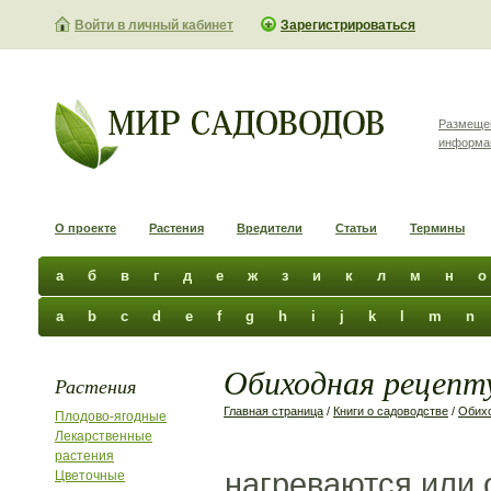
Войти в личный кабинет
Зарегистрироваться
Размеще
информа
О проекте
Растения
Вредители
Статьи
Термины
а
б
в
г
д
е
ж
з
и
к
л
м
н
о
a
b
c
d
e
f
g
h
i
j
k
l
m
n
Обиходная рецепту
Растения
Главная страница
/
Книги о садоводстве
/
Обихо
Плодово-ягодные
Лекарственные
растения
нагреваются или 
Цветочные