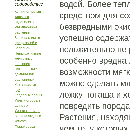
водой. Более теп
садоводстве
Континентальный
средством для со
климат и
садоводство
безвредными окис
Размножение
растений
успешно содержат
Защита сада от
вредителей и
положительно не 
болезней
Неприхотливые
особенно вредна 
комнатные
растения
Путешествие с
возможности мягк
домашними
растениями
можно сделать мя
Как вырастить
дуб
ложку поташа и х
Кедровые сосны
Умный огород в
повредить порода
деталях
Умная теплица
Растения, находя
Защита ягодных
культур
чем те, у которы
Формировка