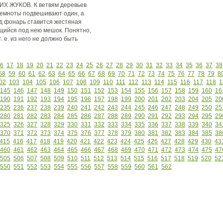
 ЖУКОВ. К ветвям деревьев
 темноты подвешивают один, а
д фонарь ставится жестяная
ящийся под нею мешок. Понятно,
. е. из него не должно быть
6
17
18
19
20
21
22
23
24
25
26
27
28
29
30
31
32
33
34
35
36
37
38
58
59
60
61
62
63
64
65
66
67
68
69
70
71
72
73
74
75
76
77
78
79
8
02
103
104
105
106
107
108
109
110
111
112
113
114
115
116
117
118
1
145
146
147
148
149
150
151
152
153
154
155
156
157
158
159
160
16
190
191
192
193
194
195
196
197
198
199
200
201
202
203
204
205
20
235
236
237
238
239
240
241
242
243
244
245
246
247
248
249
250
25
280
281
282
283
284
285
286
287
288
289
290
291
292
293
294
295
29
325
326
327
328
329
330
331
332
333
334
335
336
337
338
339
340
34
370
371
372
373
374
375
376
377
378
379
380
381
382
383
384
385
38
415
416
417
418
419
420
421
422
423
424
425
426
427
428
429
430
43
460
461
462
463
464
465
466
467
468
469
470
471
472
473
474
475
47
505
506
507
508
509
510
511
512
513
514
515
516
517
518
519
520
52
550
551
552
553
554
555
556
557
558
559
560
561
562