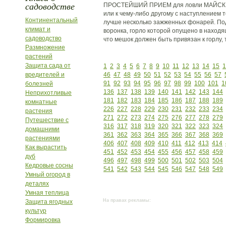
садоводстве
ПРОСТЕЙШИЙ ПРИЕМ для ловли МАЙСКИХ
или к чему-либо другому с наступлением
Континентальный
лучше несколько зажженных фонарей. По
климат и
воронка, горло которой опущено в наход
садоводство
что мешок должен быть привязан к горлу, т
Размножение
растений
Защита сада от
1
2
3
4
5
6
7
8
9
10
11
12
13
14
15
1
вредителей и
46
47
48
49
50
51
52
53
54
55
56
57
91
92
93
94
95
96
97
98
99
100
101
1
болезней
136
137
138
139
140
141
142
143
144
Неприхотливые
181
182
183
184
185
186
187
188
189
комнатные
226
227
228
229
230
231
232
233
234
растения
271
272
273
274
275
276
277
278
279
Путешествие с
316
317
318
319
320
321
322
323
324
домашними
361
362
363
364
365
366
367
368
369
растениями
406
407
408
409
410
411
412
413
414
Как вырастить
451
452
453
454
455
456
457
458
459
дуб
496
497
498
499
500
501
502
503
504
Кедровые сосны
541
542
543
544
545
546
547
548
549
Умный огород в
деталях
Умная теплица
На правах рекламы:
Защита ягодных
культур
Формировка