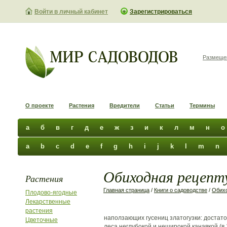
Войти в личный кабинет
Зарегистрироваться
Размеще
О проекте
Растения
Вредители
Статьи
Термины
а
б
в
г
д
е
ж
з
и
к
л
м
н
о
a
b
c
d
e
f
g
h
i
j
k
l
m
n
Обиходная рецепту
Растения
Главная страница
/
Книги о садоводстве
/
Обихо
Плодово-ягодные
Лекарственные
растения
наползающих гусениц златогузки: достато
Цветочные
леса неглубокой и неширокой канавкой (в 