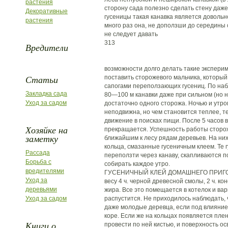
растения
сторону сада полезно сделать стену даж
Декоративные
гусеницы такая канавка является доволь
растения
много раз она, не доползши до середины 
не следует давать
313
Вредители
возможности долго делать такие эксперим
Статьи
поставить сторожевого мальчика, который 
сапогами переползающих гусениц. По наб
Закладка сада
80—100 м канавки даже при сильном (но н
Уход за садом
достаточно одного сторожа. Ночью и утро
неподвижна, но чем становится теплее, т
движение в поисках пищи. После 5 часов 
Хозяйке на
прекращается. Успешность работы сторо
заметку
ближайшим к лесу рядам деревьев. На ни
кольца, смазанные гусеничным клеем. Те 
Рассада
переползти через канаву, скапливаются п
Борьба с
собирать каждое утро.
вредителями
ГУСЕНИЧНЫЙ КЛЕЙ ДОМАШНЕГО ПРИГО
Уход за
весу 4 ч. черной древесной смолы, 2 ч. ко
деревьями
жира. Все это помещается в котелок и вар
Уход за садом
распустится. Не приходилось наблюдать, 
даже молодые деревца, если под влиянием
коре. Если же на кольцах появляется пленк
Книги о
провести по ней кистью, и поверхность ос