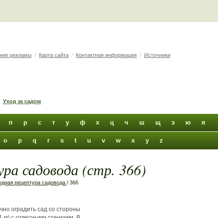
ние рекламы
/
Карта сайта
/
Контактная информация
/
Источники
Уход за садом
п
р
с
т
у
ф
х
ц
ч
ш
щ
э
ю
я
o
p
q
r
s
t
u
v
w
x
y
z
ра садовода (стр. 366)
дная рецептура садовода
/ 366
чно оградить сад со стороны
1 м) с отвесными стенками. В