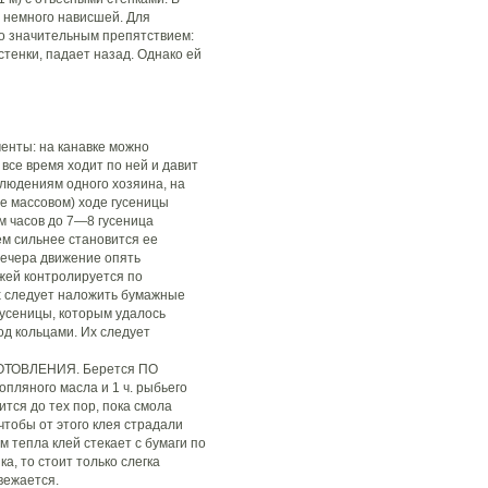
е немного нависшей. Для
но значительным препятствием:
стенки, падает назад. Однако ей
енты: на канавке можно
все время ходит по ней и давит
людениям одного хозяина, на
е массовом) ходе гусеницы
м часов до 7—8 гусеница
ем сильнее становится ее
вечера движение опять
жей контролируется по
х следует наложить бумажные
гусеницы, которым удалось
од кольцами. Их следует
ТОВЛЕНИЯ. Берется ПО
нопляного масла и 1 ч. рыбьего
ится до тех пор, пока смола
чтобы от этого клея страдали
 тепла клей стекает с бумаги по
а, то стоит только слегка
вежается.