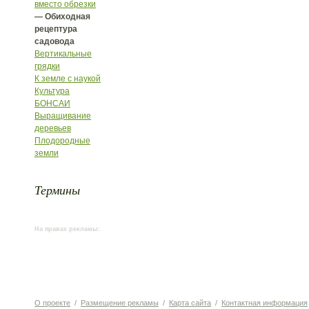
вместо обрезки
— Обиходная
рецептура
садовода
Вертикальные
грядки
К земле с наукой
Культура
БОНСАИ
Выращивание
деревьев
Плодородные
земли
Термины
На правах рекламы:
О проекте
/
Размещение рекламы
/
Карта сайта
/
Контактная информация