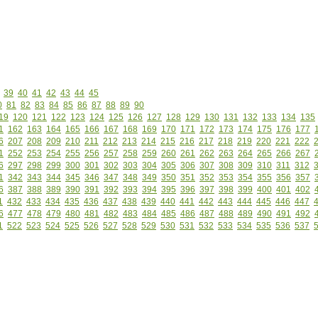
39
40
41
42
43
44
45
0
81
82
83
84
85
86
87
88
89
90
19
120
121
122
123
124
125
126
127
128
129
130
131
132
133
134
135
1
162
163
164
165
166
167
168
169
170
171
172
173
174
175
176
177
6
207
208
209
210
211
212
213
214
215
216
217
218
219
220
221
222
1
252
253
254
255
256
257
258
259
260
261
262
263
264
265
266
267
6
297
298
299
300
301
302
303
304
305
306
307
308
309
310
311
312
1
342
343
344
345
346
347
348
349
350
351
352
353
354
355
356
357
6
387
388
389
390
391
392
393
394
395
396
397
398
399
400
401
402
1
432
433
434
435
436
437
438
439
440
441
442
443
444
445
446
447
6
477
478
479
480
481
482
483
484
485
486
487
488
489
490
491
492
1
522
523
524
525
526
527
528
529
530
531
532
533
534
535
536
537