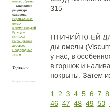
вместо обрезки
— Обиходная
315
рецептура
садовода
Вертикальные
грядки
К земле с наукой
Культура
ПТИЧИЙ КЛЕЙ Д
БОНСАИ
Выращивание
ды омелы (Viscum
деревьев
Плодородные
у нас, в особенн
земли
в горшок и налив
Термины
покрыты. Затем и
На правах рекламы:
1
2
3
4
5
6
7
8
46
47
48
49
50