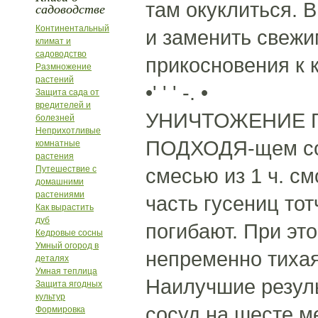
там окуклиться. В
садоводстве
Континентальный
и заменить свежи
климат и
садоводство
прикосновения к 
Размножение
растений
•' ' ' -. •
Защита сада от
вредителей и
УНИЧТОЖЕНИЕ Г
болезней
Неприхотливые
ПОДХОДЯ-щем сос
комнатные
растения
Путешествие с
смесью из 1 ч. с
домашними
растениями
часть гусениц то
Как вырастить
дуб
погибают. При эт
Кедровые сосны
Умный огород в
непременно тихая
деталях
Умная теплица
Наилучшие резуль
Защита ягодных
культур
сосуд на шесте м
Формировка