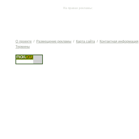
На правах рекламы:
О проекте
/
Размещение рекламы
/
Карта сайта
/
Контактная информация
Термины