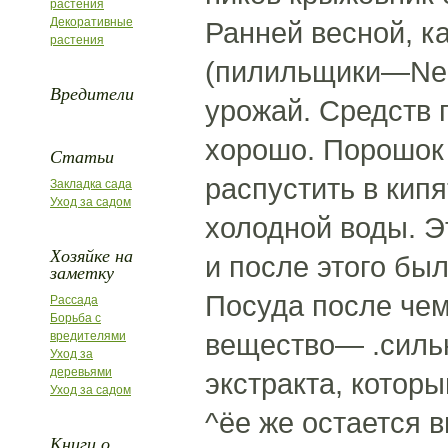
растения
Декоративные
Ранней весной, к
растения
(пилильщики—Nema
Вредители
урожай. Средств 
хорошо. Порошок 
Статьи
распустить в кипя
Закладка сада
Уход за садом
холодной воды. Э
Хозяйке на
и после этого бы
заметку
Посуда после чем
Рассада
Борьба с
вещество— .сильн
вредителями
Уход за
деревьями
экстракта, котор
Уход за садом
^ёе же остается 
Книги о