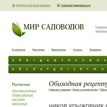
Войти в личный кабинет
Зарегистрироваться
Размеще
информа
О проекте
Растения
Вредители
Статьи
Термины
а
б
в
г
д
е
ж
з
и
к
л
м
н
о
a
b
c
d
e
f
g
h
i
j
k
l
m
n
Обиходная рецепту
Растения
Главная страница
/
Книги о садоводстве
/
Обихо
Плодово-ягодные
Лекарственные
растения
ников крыжовник 
Цветочные