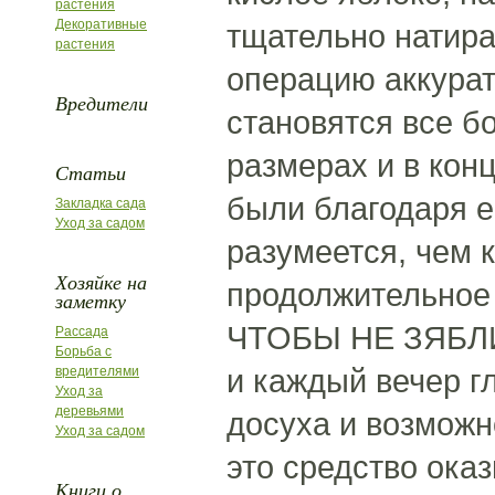
растения
Декоративные
тщательно натира
растения
операцию аккурат
Вредители
становятся все б
размерах и в кон
Статьи
были благодаря е
Закладка сада
Уход за садом
разумеется, чем 
Хозяйке на
продолжительное 
заметку
ЧТОБЫ НЕ ЗЯБЛИ 
Рассада
Борьба с
и каждый вечер г
вредителями
Уход за
деревьями
досуха и возможн
Уход за садом
это средство ока
Книги о