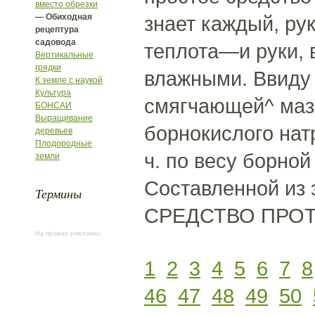
вместо обрезки
— Обиходная
знает каждый, ру
рецептура
садовода
теплота—и руки, 
Вертикальные
грядки
влажными. Ввиду 
К земле с наукой
Культура
смягчающей^ мази,
БОНСАИ
Выращивание
борнокислого нат
деревьев
Плодородные
ч. по весу борной
земли
Составленной из 
Термины
СРЕДСТВО ПРОТИ
На правах рекламы:
1
2
3
4
5
6
7
8
46
47
48
49
50