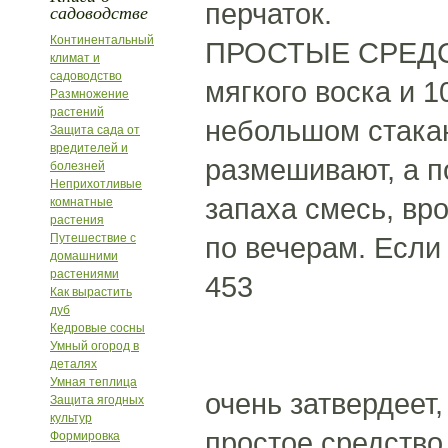
перчаток.
садоводстве
Континентальный
ПРОСТЫЕ СРЕДСТВ
климат и
садоводство
мягкого воска и 1
Размножение
растений
небольшом стакан
Защита сада от
вредителей и
размешивают, а п
болезней
Неприхотливые
запаха смесь, вр
комнатные
растения
Путешествие с
по вечерам. Если
домашними
растениями
453
Как вырастить
дуб
Кедровые сосны
Умный огород в
деталях
Умная теплица
очень затвердеет,
Защита ягодных
культур
простое средство
Формировка