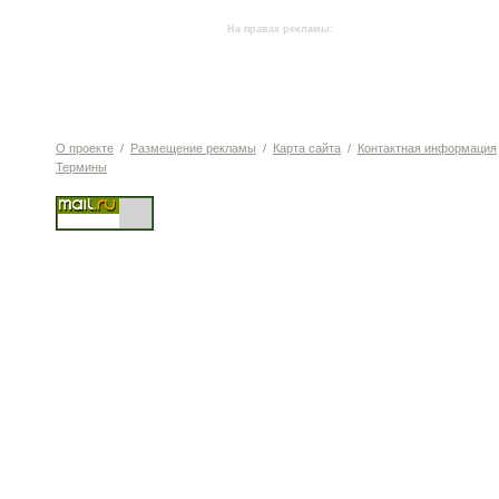
На правах рекламы:
О проекте
/
Размещение рекламы
/
Карта сайта
/
Контактная информация
Термины