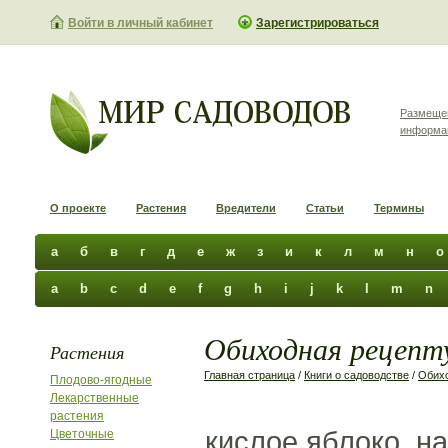
Войти в личный кабинет
Зарегистрироваться
Размеще
информа
О проекте
Растения
Вредители
Статьи
Термины
а
б
в
г
д
е
ж
з
и
к
л
м
н
о
a
b
c
d
e
f
g
h
i
j
k
l
m
n
Обиходная рецепту
Растения
Главная страница
/
Книги о садоводстве
/
Обихо
Плодово-ягодные
Лекарственные
растения
кислое яблоко, н
Цветочные