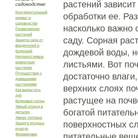
растений зависит 
садоводстве
Континентальный
обработки ее. Ра
климат и
садоводство
насколько важно 
Размножение
растений
саду. Сорная рас
Защита сада от
вредителей и
дождевой воды, н
болезней
Неприхотливые
листьями. Вот по
комнатные
растения
Путешествие с
достаточно влаги
домашними
растениями
верхних слоях поч
Как вырастить
дуб
растущее на почв
Кедровые сосны
Умный огород в
богатой питатель
деталях
Умная теплица
поверхностных сл
Защита ягодных
культур
питательные веще
Формировка