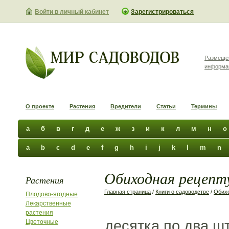
Войти в личный кабинет
Зарегистрироваться
Размеще
информа
О проекте
Растения
Вредители
Статьи
Термины
а
б
в
г
д
е
ж
з
и
к
л
м
н
о
a
b
c
d
e
f
g
h
i
j
k
l
m
n
Обиходная рецепту
Растения
Главная страница
/
Книги о садоводстве
/
Обихо
Плодово-ягодные
Лекарственные
растения
десятка по два ш
Цветочные