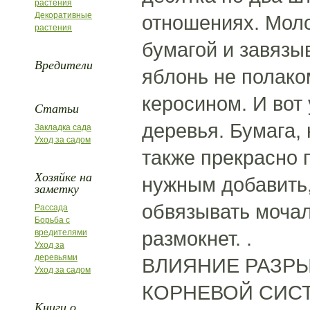
растения
Декоративные
отношениях. Моло
растения
бумагой и завязы
Вредители
яблонь не полако
керосином. И вот
Статьи
деревья. Бумага,
Закладка сада
Уход за садом
также прекрасно 
Хозяйке на
нужным добавить,
заметку
обвязывать мочал
Рассада
Борьба с
размокнет. .
вредителями
Уход за
деревьями
ВЛИЯНИЕ РАЗРЫ
Уход за садом
КОРНЕВОЙ СИСТЕМ
Книги о