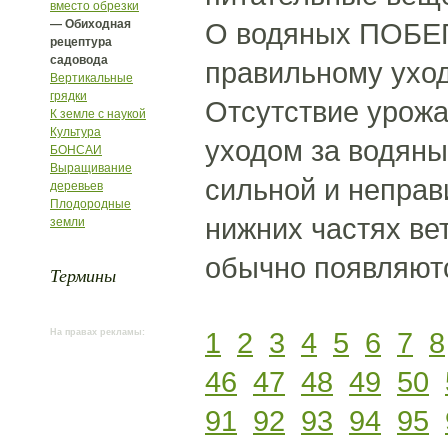
вместо обрезки
— Обиходная
О водяных ПОБЕГ
рецептура
садовода
правильному уход
Вертикальные
грядки
Отсутствие урожа
К земле с наукой
Культура
уходом за водяны
БОНСАИ
Выращивание
сильной и неправ
деревьев
Плодородные
нижних частях вет
земли
обычно появляютс
Термины
1
2
3
4
5
6
7
8
На правах рекламы:
46
47
48
49
50
91
92
93
94
95